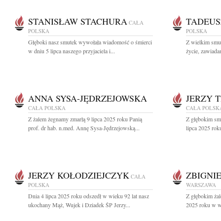
STANISŁAW STACHURA
TADEUS
CAŁA
POLSKA
POLSKA
Głęboki nasz smutek wywołała wiadomość o śmierci
Z wielkim smut
w dniu 5 lipca naszego przyjaciela i...
życie, zawiada
ANNA SYSA-JĘDRZEJOWSKA
JERZY 
CAŁA POLSKA
CAŁA POLSK
Z żalem żegnamy zmarłą 9 lipca 2025 roku Panią
Z głębokim sm
prof. dr hab. n.med. Annę Sysa-Jędrzejowską...
lipca 2025 rok
JERZY KOŁODZIEJCZYK
ZBIGNI
CAŁA
POLSKA
WARSZAWA
Dnia 4 lipca 2025 roku odszedł w wieku 92 lat nasz
Z głębokim żal
ukochany Mąż, Wujek i Dziadek ŚP Jerzy...
2025 roku w wi