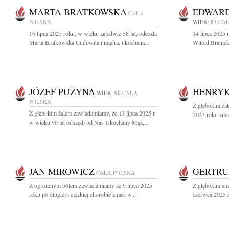
MARTA BRATKOWSKA
EDWARD
CAŁA
POLSKA
WIEK: 87
CAŁ
16 lipca 2025 roku, w wieku zaledwie 58 lat, odeszła
14 lipca 2025 
Marta Bratkowska Cudowna i mądra, ukochana...
Witold Branick
JÓZEF PUZYNA
HENRYK
WIEK: 90
CAŁA
POLSKA
Z głębokim żal
Z głębokim żalem zawiadamiamy, że 13 lipca 2025 r.
2025 roku zma
w wieku 90 lat odszedł od Nas Ukochany Mąż,...
JAN MIROWICZ
GERTRU
CAŁA POLSKA
Z ogromnym bólem zawiadamiamy że 9 lipca 2025
Z głębokim sm
roku po długiej i ciężkiej chorobie zmarł w...
czerwca 2025 r