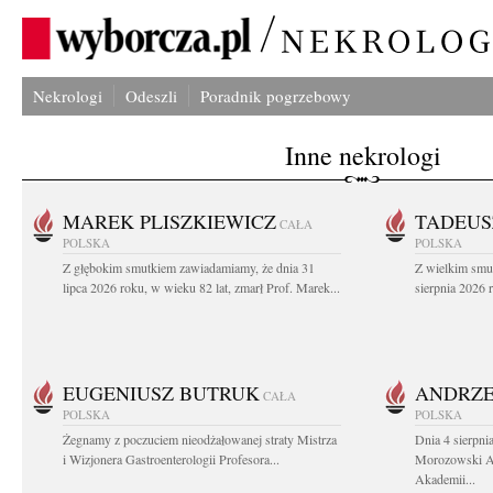
Nekrologi
Odeszli
Poradnik pogrzebowy
Inne nekrologi
MAREK PLISZKIEWICZ
TADEUS
CAŁA
POLSKA
POLSKA
Z głębokim smutkiem zawiadamiamy, że dnia 31
Z wielkim smu
lipca 2026 roku, w wieku 82 lat, zmarł Prof. Marek...
sierpnia 2026 r
EUGENIUSZ BUTRUK
ANDRZE
CAŁA
POLSKA
POLSKA
Żegnamy z poczuciem nieodżałowanej straty Mistrza
Dnia 4 sierpni
i Wizjonera Gastroenterologii Profesora...
Morozowski Ab
Akademii...