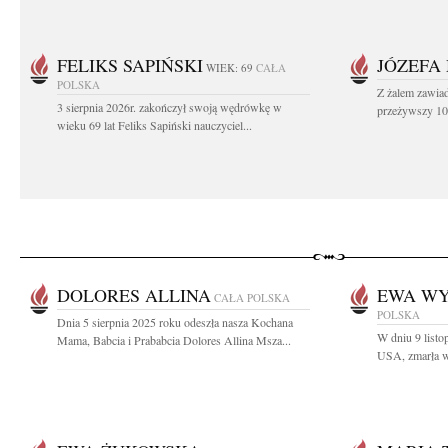
FELIKS SAPIŃSKI
JÓZEFA
WIEK: 69
CAŁA
POLSKA
Z żalem zawiad
3 sierpnia 2026r. zakończył swoją wędrówkę w
przeżywszy 104
wieku 69 lat Feliks Sapiński nauczyciel...
DOLORES ALLINA
EWA W
CAŁA POLSKA
POLSKA
Dnia 5 sierpnia 2025 roku odeszła nasza Kochana
W dniu 9 list
Mama, Babcia i Prababcia Dolores Allina Msza...
USA, zmarła w