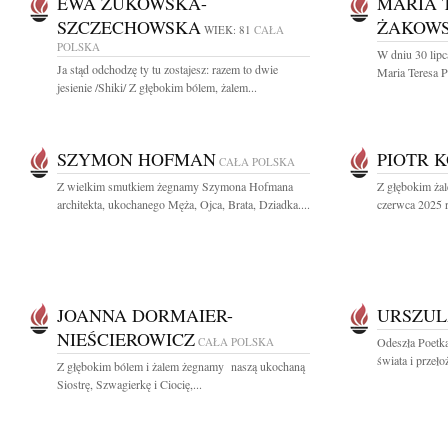
EWA ŻUKOWSKA-
MARIA 
SZCZECHOWSKA
ŻAKOW
WIEK: 81
CAŁA
POLSKA
W dniu 30 lipc
Ja stąd odchodzę ty tu zostajesz: razem to dwie
Maria Teresa 
jesienie /Shiki/ Z głębokim bólem, żalem...
SZYMON HOFMAN
PIOTR 
CAŁA POLSKA
Z wielkim smutkiem żegnamy Szymona Hofmana
Z głębokim ża
architekta, ukochanego Męża, Ojca, Brata, Dziadka....
czerwca 2025 ro
JOANNA DORMAIER-
URSZUL
NIEŚCIEROWICZ
CAŁA POLSKA
Odeszła Poetka,
świata i przełoż
Z głębokim bólem i żalem żegnamy naszą ukochaną
Siostrę, Szwagierkę i Ciocię,...