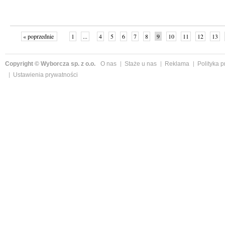
« poprzednie
1
...
4
5
6
7
8
9
10
11
12
13
Copyright © Wyborcza sp. z o.o.
O nas
Staże u nas
Reklama
Polityka 
Ustawienia prywatności