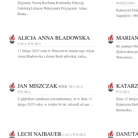
Żegnamy Naszą Kochaną Koleżankę Patrycję
WARSZAWA
Fafińską Lekarza Weterynarii Przyjaciele: Alina,
Katarzyna Dzi
Beata,...
Sapiehów i Wło
ALICJA ANNA BLADOWSKA
MARIAN
CAŁA POLSKA
Bł. pamięci Ma
17 lutego 2025 roku w Warszawie zmarła mgr Alicja
Żydowskim prz
Anna Bladowska z domu Beeli adwokat, radca...
Warszawie...
JAN MISZCZAK
KATARZ
WIEK: 94
CAŁA
POLSKA
POLSKA
Z głębokim smutkiem zawiadamiamy, że w dniu 11
Dnia 15 lutego
lutego 2025 roku, w wieku 94 lat, odszedł od nas...
Katarzyna Her
tłumaczka,...
LECH NAJBAUER
DANUTA
CAŁA POLSKA