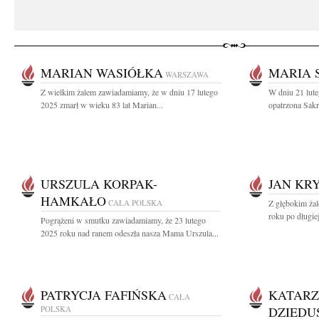
MARIAN WASIÓŁKA
MARIA 
WARSZAWA
Z wielkim żalem zawiadamiamy, że w dniu 17 lutego
W dniu 21 lute
2025 zmarł w wieku 83 lat Marian...
opatrzona Sakr
URSZULA KORPAK-
JAN KRY
HAMKAŁO
CAŁA POLSKA
Z głębokim ża
roku po długiej
Pogrążeni w smutku zawiadamiamy, że 23 lutego
2025 roku nad ranem odeszła nasza Mama Urszula...
PATRYCJA FAFIŃSKA
KATAR
CAŁA
POLSKA
DZIEDU