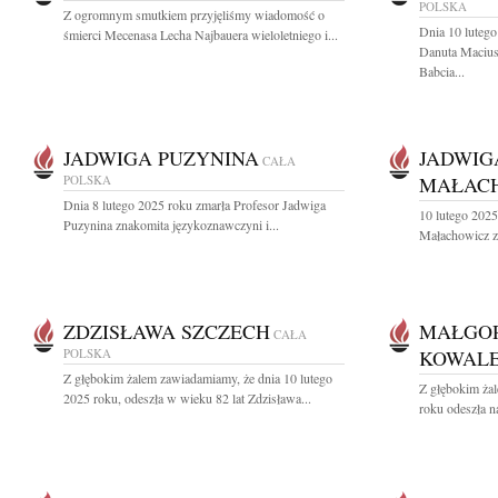
POLSKA
Z ogromnym smutkiem przyjęliśmy wiadomość o
Dnia 10 lutego
śmierci Mecenasa Lecha Najbauera wieloletniego i...
Danuta Maciu
Babcia...
JADWIGA PUZYNINA
JADWIG
CAŁA
POLSKA
MAŁAC
Dnia 8 lutego 2025 roku zmarła Profesor Jadwiga
10 lutego 202
Puzynina znakomita językoznawczyni i...
Małachowicz z 
ZDZISŁAWA SZCZECH
MAŁGO
CAŁA
POLSKA
KOWAL
Z głębokim żalem zawiadamiamy, że dnia 10 lutego
Z głębokim żal
2025 roku, odeszła w wieku 82 lat Zdzisława...
roku odeszła n