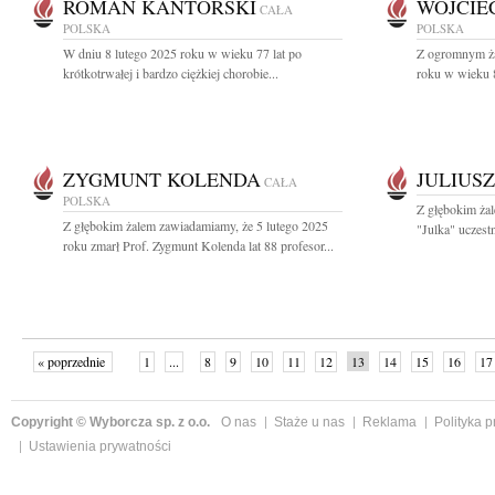
ROMAN KANTORSKI
WOJCIE
CAŁA
POLSKA
POLSKA
W dniu 8 lutego 2025 roku w wieku 77 lat po
Z ogromnym ża
krótkotrwałej i bardzo ciężkiej chorobie...
roku w wieku 86
ZYGMUNT KOLENDA
JULIUS
CAŁA
POLSKA
Z głębokim żal
Z głębokim żalem zawiadamiamy, że 5 lutego 2025
"Julka" uczest
roku zmarł Prof. Zygmunt Kolenda lat 88 profesor...
« poprzednie
1
...
8
9
10
11
12
13
14
15
16
17
Copyright © Wyborcza sp. z o.o.
O nas
Staże u nas
Reklama
Polityka 
Ustawienia prywatności