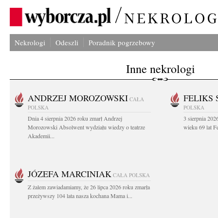
Nekrologi
Odeszli
Poradnik pogrzebowy
Inne nekrologi
ANDRZEJ MOROZOWSKI
FELIKS 
CAŁA
POLSKA
POLSKA
Dnia 4 sierpnia 2026 roku zmarł Andrzej
3 sierpnia 20
Morozowski Absolwent wydziału wiedzy o teatrze
wieku 69 lat Fe
Akademii...
JÓZEFA MARCINIAK
CAŁA POLSKA
Z żalem zawiadamiamy, że 26 lipca 2026 roku zmarła
przeżywszy 104 lata nasza kochana Mama i...