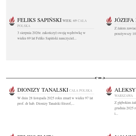
FELIKS SAPIŃSKI
JÓZEFA
WIEK: 69
CAŁA
POLSKA
Z żalem zawiad
3 sierpnia 2026r. zakończył swoją wędrówkę w
przeżywszy 104
wieku 69 lat Feliks Sapiński nauczyciel...
DIONIZY TANALSKI
ALEKSY
CAŁA POLSKA
WARSZAWA
W dniu 28 listopada 2025 roku zmarł w wieku 97 lat
Z głębokim ża
prof. dr hab. Dionizy Tanalski filozof,...
grudnia 2025 
i...