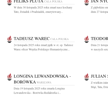
FELIKS PLUTA
JAN NY
CAŁA POLSKA
W dniu 30 listopada 2025 roku zmarł nasz kochany
Z głębokim sm
Tato, Dziadek i Pradziadek, emerytowany...
dniu 27 listop
TADEUSZ WAREC
TEODOR
CAŁA POLSKA
24 listopada 2025 roku zmarł ppłk w st. sp. Tadeusz
Dnia 21 listop
Warec oficer Wojska Polskiego Humanistyczne...
w naszych serca
LONGINA LEWANDOWSKA -
JULIAN 
BORÓWKA
WARSZAWA
Z wielkim żal
Mąż, Tata, Dzia
Dnia 19 listopada 2025 roku zmarła Longina
Lewandowska - Borówka Redaktorka i...