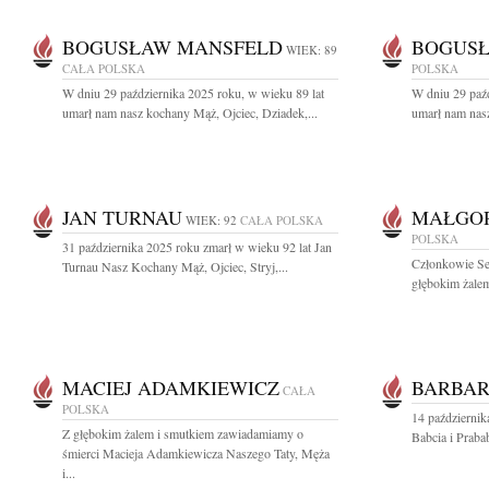
BOGUSŁAW MANSFELD
BOGUS
WIEK: 89
CAŁA POLSKA
POLSKA
W dniu 29 października 2025 roku, w wieku 89 lat
W dniu 29 paźd
umarł nam nasz kochany Mąż, Ojciec, Dziadek,...
umarł nam nasz
JAN TURNAU
MAŁGOR
WIEK: 92
CAŁA POLSKA
POLSKA
31 października 2025 roku zmarł w wieku 92 lat Jan
Członkowie Se
Turnau Nasz Kochany Mąż, Ojciec, Stryj,...
głębokim żalem
MACIEJ ADAMKIEWICZ
BARBA
CAŁA
POLSKA
14 październi
Z głębokim żalem i smutkiem zawiadamiamy o
Babcia i Praba
śmierci Macieja Adamkiewicza Naszego Taty, Męża
i...