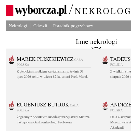
Nekrologi
Odeszli
Poradnik pogrzebowy
Inne nekrologi
MAREK PLISZKIEWICZ
TADEUS
CAŁA
POLSKA
POLSKA
Z głębokim smutkiem zawiadamiamy, że dnia 31
Z wielkim smu
lipca 2026 roku, w wieku 82 lat, zmarł Prof. Marek...
sierpnia 2026 r
EUGENIUSZ BUTRUK
ANDRZE
CAŁA
POLSKA
POLSKA
Żegnamy z poczuciem nieodżałowanej straty Mistrza
Dnia 4 sierpni
i Wizjonera Gastroenterologii Profesora...
Morozowski Ab
Akademii...