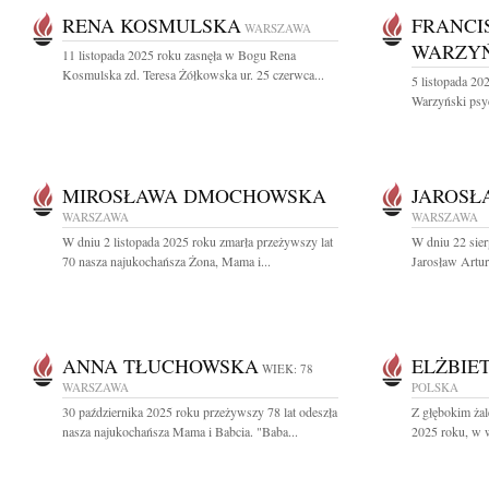
RENA KOSMULSKA
FRANCI
WARSZAWA
WARZYŃ
11 listopada 2025 roku zasnęła w Bogu Rena
Kosmulska zd. Teresa Żółkowska ur. 25 czerwca...
5 listopada 20
Warzyński psy
MIROSŁAWA DMOCHOWSKA
JAROSŁ
WARSZAWA
WARSZAWA
W dniu 2 listopada 2025 roku zmarła przeżywszy lat
W dniu 22 sier
70 nasza najukochańsza Żona, Mama i...
Jarosław Artur
ANNA TŁUCHOWSKA
ELŻBIE
WIEK: 78
WARSZAWA
POLSKA
30 października 2025 roku przeżywszy 78 lat odeszła
Z głębokim ża
nasza najukochańsza Mama i Babcia. "Baba...
2025 roku, w w