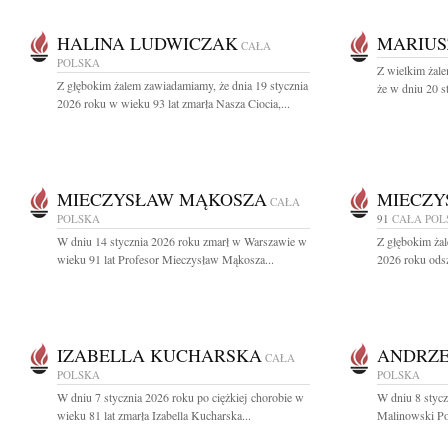
HALINA LUDWICZAK
MARIUS
CAŁA
POLSKA
Z wielkim żale
Z głębokim żalem zawiadamiamy, że dnia 19 stycznia
że w dniu 20 s
2026 roku w wieku 93 lat zmarła Nasza Ciocia,...
MIECZYSŁAW MĄKOSZA
MIECZY
CAŁA
POLSKA
91
CAŁA POL
W dniu 14 stycznia 2026 roku zmarł w Warszawie w
Z głębokim żal
wieku 91 lat Profesor Mieczysław Mąkosza...
2026 roku odsz
IZABELLA KUCHARSKA
ANDRZE
CAŁA
POLSKA
POLSKA
W dniu 7 stycznia 2026 roku po ciężkiej chorobie w
W dniu 8 styc
wieku 81 lat zmarła Izabella Kucharska...
Malinowski Poż