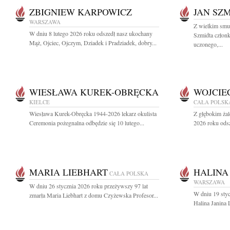
ZBIGNIEW KARPOWICZ
JAN SZ
WARSZAWA
Z wielkim smu
W dniu 8 lutego 2026 roku odszedł nasz ukochany
Szmidta członk
Mąż, Ojciec, Ojczym, Dziadek i Pradziadek, dobry...
uczonego,...
WIESŁAWA KUREK-OBRĘCKA
WOJCIE
KIELCE
CAŁA POLSK
Wiesława Kurek-Obręcka 1944-2026 lekarz okulista
Z głębokim żal
Ceremonia pożegnalna odbędzie się 10 lutego...
2026 roku odsz
MARIA LIEBHART
HALINA
CAŁA POLSKA
WARSZAWA
W dniu 26 stycznia 2026 roku przeżywszy 97 lat
W dniu 19 styc
zmarła Maria Liebhart z domu Czyżewska Profesor...
Halina Janina 