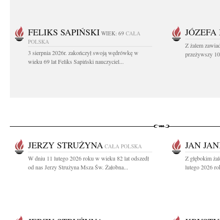
FELIKS SAPIŃSKI
JÓZEFA
WIEK: 69
CAŁA
POLSKA
Z żalem zawiad
3 sierpnia 2026r. zakończył swoją wędrówkę w
przeżywszy 104
wieku 69 lat Feliks Sapiński nauczyciel...
JERZY STRUŻYNA
JAN JAN
CAŁA POLSKA
W dniu 11 lutego 2026 roku w wieku 82 lat odszedł
Z głębokim ża
od nas Jerzy Strużyna Msza Św. Żałobna...
lutego 2026 ro