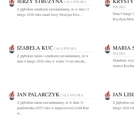
JERZY STRUŻYNA
KRYSTY
CAŁA POLSKA
POLSKA
Z głębokim smutkiem zawiadamiamy, że w dniu 11
Dnia 9 lutego 
lutego 2026 roku zmarł Jerzy Strużyna Ewa,...
Krystyna Mróz
IZABELA KUC
MARIA 
CAŁA POLSKA
POLSKA
Z głębokim żalem i smutkiem zawiadamiamy, że w
Składamy wyra
dniu 6 lutego 2026 roku w wieku 74 lat odeszła...
śmierci Kochan
JAN PALARCZYK
JAN LIS
CAŁA POLSKA
Z głębokim żalem zawiadamiamy, że w dniu 31
Z głębokim smu
października 2025 roku w miejscowości Gold Run
lutego 2026 ro
w...