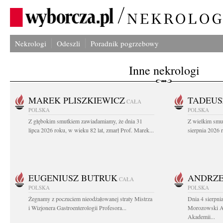
Nekrologi
Odeszli
Poradnik pogrzebowy
Inne nekrologi
MAREK PLISZKIEWICZ
TADEUS
CAŁA
POLSKA
POLSKA
Z głębokim smutkiem zawiadamiamy, że dnia 31
Z wielkim smu
lipca 2026 roku, w wieku 82 lat, zmarł Prof. Marek...
sierpnia 2026 r
EUGENIUSZ BUTRUK
ANDRZE
CAŁA
POLSKA
POLSKA
Żegnamy z poczuciem nieodżałowanej straty Mistrza
Dnia 4 sierpni
i Wizjonera Gastroenterologii Profesora...
Morozowski Ab
Akademii...