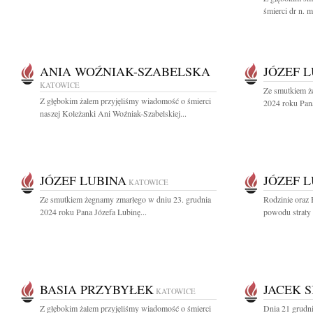
śmierci dr n. 
ANIA WOŹNIAK-SZABELSKA
JÓZEF 
KATOWICE
Ze smutkiem ż
Z głębokim żalem przyjęliśmy wiadomość o śmierci
2024 roku Pana
naszej Koleżanki Ani Woźniak-Szabelskiej...
JÓZEF LUBINA
JÓZEF 
KATOWICE
Ze smutkiem żegnamy zmarłego w dniu 23. grudnia
Rodzinie oraz 
2024 roku Pana Józefa Lubinę...
powodu straty
BASIA PRZYBYŁEK
JACEK 
KATOWICE
Z głębokim żalem przyjęliśmy wiadomość o śmierci
Dnia 21 grudni