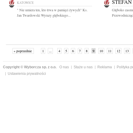
STEFAN
KATOWICE
" Nie umiera ten, kto trwa w pamięci żywych" Ks.
Głęboko zasmu
Jan Twardowski Wyrazy głębokiego...
Przewodnicząc
« poprzednie
1
...
4
5
6
7
8
9
10
11
12
13
Copyright © Wyborcza sp. z o.o.
O nas
Staże u nas
Reklama
Polityka 
Ustawienia prywatności