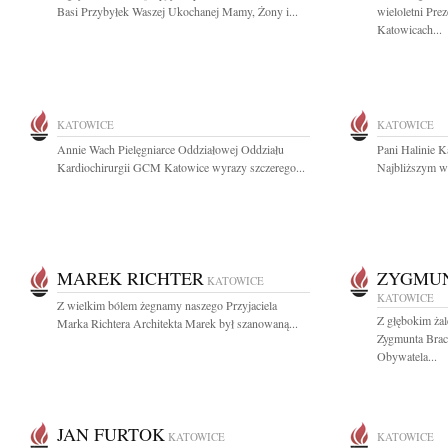
Basi Przybyłek Waszej Ukochanej Mamy, Żony i...
wieloletni Pr
Katowicach...
KATOWICE
KATOWICE
Annie Wach Pielęgniarce Oddziałowej Oddziału
Pani Halinie Ka
Kardiochirurgii GCM Katowice wyrazy szczerego...
Najbliższym wy
MAREK RICHTER
ZYGMU
KATOWICE
KATOWICE
Z wielkim bólem żegnamy naszego Przyjaciela
Z głębokim ża
Marka Richtera Architekta Marek był szanowaną...
Zygmunta Bra
Obywatela...
JAN FURTOK
KATOWICE
KATOWICE