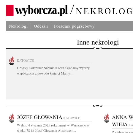
Nekrologi
Odeszli
Poradnik pogrzebowy
Inne nekrologi
KATOWICE
Drogiej Koleżance Sabinie Kacan składamy wyrazy
współczucia z powodu śmierci Mamy...
JÓZEF GŁOWANIA
ANNA W
KATOWICE
WIEJA
W dniu 4 stycznia 2025 roku zmarł w Warszawie w
KA
wieku 78 lat Józef Głowania Absolwent...
Z głębokim sm