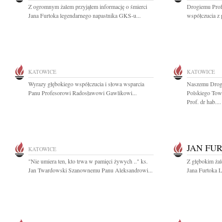
Z ogromnym żalem przyjąłem informację o śmierci
Drogiemu Pro
Jana Furtoka legendarnego napastnika GKS-u...
współczucia z 
KATOWICE
KATOWICE
Wyrazy głębokiego współczucia i słowa wsparcia
Naszemu Drog
Panu Profesorowi Radosławowi Gawlikowi...
Polskiego Tow
Prof. dr hab....
JAN FU
KATOWICE
"Nie umiera ten, kto trwa w pamięci żywych .." ks.
Z głębokim ża
Jan Twardowski Szanownemu Panu Aleksandrowi...
Jana Furtoka 