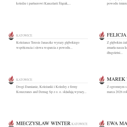
koledze i partnerowi Kancelarii Ślązak,...
powodu śmierc
FELICJ
KATOWICE
Koleżance Teresie Janaszke wyrazy głębokiego
Z głębokim ża
współczucia i słowa wsparcia z powodu...
zmarła nasza k
długoletni...
MAREK 
KATOWICE
Drogi Damianie, Koleżanki i Koledzy z firmy
Z ogromnym s
Konecranes and Demag Sp z o. o. składają wyrazy...
marca 2026 roku 
MIECZYSŁAW WINTER
EWA M
KATOWICE