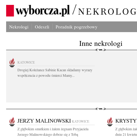
Nekrologi
Odeszli
Poradnik pogrzebowy
Inne nekrologi
KATOWICE
Drogiej Koleżance Sabinie Kacan składamy wyrazy
współczucia z powodu śmierci Mamy...
JERZY MALINOWSKI
KRYSTY
KATOWICE
Z głębokim smutkiem i żalem żegnam Przyjaciela
Z głębokim ża
Jerzego Malinowskiego dobrze się z Tobą
dniu 21 kwietn