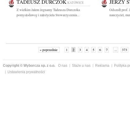
TADEUSZ DURCZOK
JERZY 
KATOWICE
Z wielkim żalem żegnamy Tadeusza Durczoka
Odszedł prof. 
pomysłodawcę i założyciela Stowarzyszenia...
nauczyciel, me
« poprzednie
1
2
3
4
5
6
7
...
373
Copyright © Wyborcza sp. z o.o.
O nas
Staże u nas
Reklama
Polityka 
Ustawienia prywatności