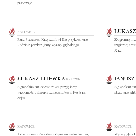
pracowało...
ŁUKASZ
KATOWICE
Panu Prezesowi Krzysztofowi Kasprzykowi oraz
Z ogromnym ża
Rodzinie przekazujemy wyrazy głębokiego...
tragicznej śmi
X i...
ŁUKASZ LITEWKA
JANUSZ
KATOWICE
Z głębokim smutkiem i żalem przyjęliśmy
Z głębokim sm
wiadomość o śmierci Łukasza Litewki Posła na
straty przyjęli
Sejm...
KATOWICE
KATOWICE
Arkadiuszowi Robertowi Zapiórowi adwokatowi,
Wyrazy głęboki