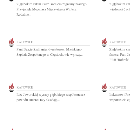
Z głębokim żalem i wzruszeniem żegnamy naszego
Z głębokim smu
Przyjaciela Mecenasa Mieczysława Wintera
wiadomość o śm
Rodzinie...
KATOWICE
KATOWICE
Pani Beacie Szafraniec dyrektorowi Miejskiego
Z głębokim sm
Szpitala Zespolonego w Częstochowie wyrazy...
śmierci Pani J
PRH"Bobrek".
KATOWICE
KATOWICE
Idze Jaworskiej wyrazy głębokiego współczucia z
Łukaszowi Pr
powodu śmierci Taty składają...
współczucia z 