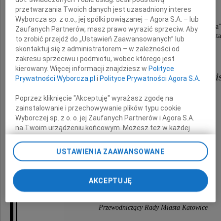
przetwarzania Twoich danych jest uzasadniony interes
radnej miasta Katowice w latach 2010-2014,
Wyborcza sp. z o.o., jej spółki powiązanej – Agora S.A. – lub
prezeski Stowarzyszenia "Razem dla Nikiszowca"
Zaufanych Partnerów, masz prawo wyrazić sprzeciw. Aby
za zasługi dla swojej dzielnicy uhonorowanej Nagrodą Prezydent
to zrobić przejdź do „Ustawień Zaawansowanych” lub
im. Józefa Kocurka za działalność społeczną.
skontaktuj się z administratorem – w zależności od
zakresu sprzeciwu i podmiotu, wobec którego jest
kierowany. Więcej informacji znajdziesz w
Polityce
Rodzinie, Bliskim i Społeczności Nik
Prywatności Wyborcza.pl
i
Polityce Prywatności Agora S.A.
Poprzez kliknięcie "Akceptuję" wyrażasz zgodę na
składamy wyrazy głębokiego współczucia
zainstalowanie i przechowywanie plików typu cookie
Wyborczej sp. z o. o. jej Zaufanych Partnerów i Agora S.A.
na Twoim urządzeniu końcowym. Możesz też w każdej
Marcin Krupa
chwili zmienić swoje preferencje dot. plików cookie,
ponownie wywołując narzędzie do zarządzania Twoimi
USTAWIENIA ZAAWANSOWANE
Prezydent Miasta Katowice
preferencjami dot. przetwarzania danych poprzez
odnośnik „Ustawienia prywatności” w stopce serwisu i
przechodząc do sekcji „Ustawienia zaawansowane”.
AKCEPTUJĘ
Łukasz Borkowski
Zmiana ustawień plików cookie możliwa jest także za
pomocą ustawień przeglądarki.
Przewodniczący Rady Miasta Katowice
My, nasi Zaufani Partnerzy i Agora S.A. możemy