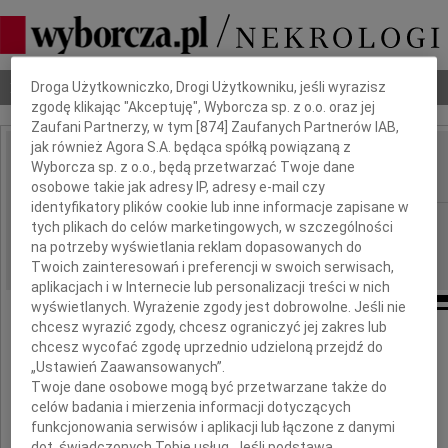
Dbamy o Twoją prywatność
Nekrologi
Odeszli
Poradnik pogrzebowy
Droga Użytkowniczko, Drogi Użytkowniku, jeśli wyrazisz
zgodę klikając "Akceptuję", Wyborcza sp. z o.o. oraz jej
Zaufani Partnerzy, w tym [
874
] Zaufanych Partnerów IAB,
jak również Agora S.A. będąca spółką powiązaną z
Elżbieta Zacher
Wyborcza sp. z o.o., będą przetwarzać Twoje dane
IMIĘ I NAZWISKO:
osobowe takie jak adresy IP, adresy e-mail czy
identyfikatory plików cookie lub inne informacje zapisane w
Katowice
REGION:
tych plikach do celów marketingowych, w szczególności
na potrzeby wyświetlania reklam dopasowanych do
31.01.2025
DATA EMISJI:
Twoich zainteresowań i preferencji w swoich serwisach,
aplikacjach i w Internecie lub personalizacji treści w nich
wyświetlanych. Wyrażenie zgody jest dobrowolne. Jeśli nie
chcesz wyrazić zgody, chcesz ograniczyć jej zakres lub
chcesz wycofać zgodę uprzednio udzieloną przejdź do
Z wielkim smutkiem i żalem
„Ustawień Zaawansowanych”.
przyjęliśmy wiadomość o śmierci
Twoje dane osobowe mogą być przetwarzane także do
celów badania i mierzenia informacji dotyczących
Elżbiety Zacher
funkcjonowania serwisów i aplikacji lub łączone z danymi
dot. świadczonych Tobie usług. Jeśli podstawą