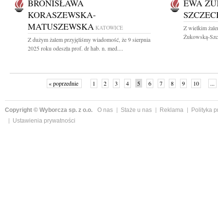
BRONISŁAWA
EWA ŻU
KORASZEWSKA-
SZCZE
MATUSZEWSKA
KATOWICE
Z wielkim żale
Żukowską-Szcz
Z dużym żalem przyjęliśmy wiadomość, że 9 sierpnia
2025 roku odeszła prof. dr hab. n. med....
« poprzednie
1
2
3
4
5
6
7
8
9
10
...
Copyright © Wyborcza sp. z o.o.
O nas
Staże u nas
Reklama
Polityka 
Ustawienia prywatności