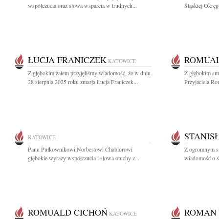
współczucia oraz słowa wsparcia w trudnych...
Śląskiej Okręg
ŁUCJA FRANICZEK
ROMUAL
KATOWICE
Z głębokim żalem przyjęliśmy wiadomość, że w dniu
Z głębokim sm
28 sierpnia 2025 roku zmarła Łucja Franiczek...
Przyjaciela Ro
STANIS
KATOWICE
Panu Pułkownikowi Norbertowi Chabiorowi
Z ogromnym sm
głębokie wyrazy współczucia i słowa otuchy z...
wiadomość o śm
ROMUALD CICHOŃ
ROMAN
KATOWICE