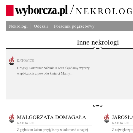
Nekrologi
Odeszli
Poradnik pogrzebowy
Inne nekrologi
KATOWICE
Drogiej Koleżance Sabinie Kacan składamy wyrazy
współczucia z powodu śmierci Mamy...
MAŁGORZATA DOMAGAŁA
JAROSŁ
KATOWICE
KATOWICE
Z głębokim żalem przyjęliśmy wiadomość o nagłej
Z największym