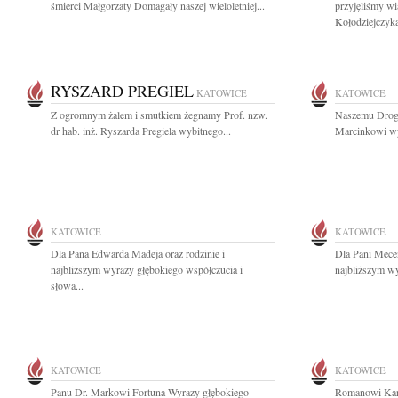
śmierci Małgorzaty Domagały naszej wieloletniej...
przyjęliśmy w
Kołodziejczyka
RYSZARD PREGIEL
KATOWICE
KATOWICE
Z ogromnym żalem i smutkiem żegnamy Prof. nzw.
Naszemu Drog
dr hab. inż. Ryszarda Pregiela wybitnego...
Marcinkowi wyr
KATOWICE
KATOWICE
Dla Pana Edwarda Madeja oraz rodzinie i
Dla Pani Mecen
najbliższym wyrazy głębokiego współczucia i
najbliższym wy
słowa...
KATOWICE
KATOWICE
Panu Dr. Markowi Fortuna Wyrazy głębokiego
Romanowi Kar