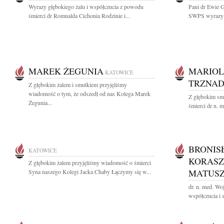
Wyrazy głębokiego żalu i współczucia z powodu
Pani dr Ewie 
śmierci dr Romualda Cichonia Rodzinie i...
SWPS wyrazy g
MAREK ŻEGUNIA
MARIOL
KATOWICE
TRZNAD
Z głębokim żalem i smutkiem przyjęliśmy
wiadomość o tym, że odszedł od nas Kolega Marek
Z głębokim sm
Żegunia...
śmierci dr n. m
BRONIS
KATOWICE
KORASZ
Z głębokim żalem przyjęliśmy wiadomość o śmierci
MATUS
Syna naszego Kolegi Jacka Chaby Łączymy się w...
dr. n. med. W
współczucia i 