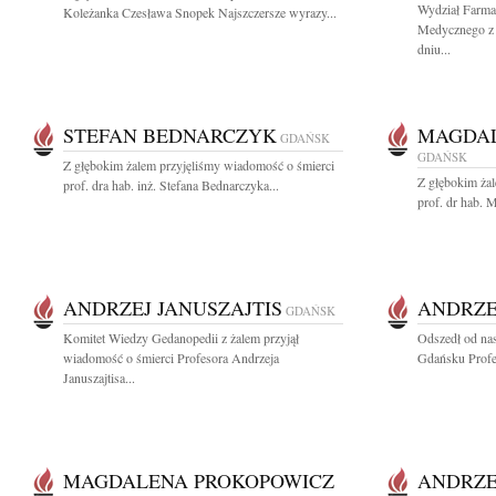
Wydział Farma
Koleżanka Czesława Snopek Najszczersze wyrazy...
Medycznego z 
dniu...
STEFAN BEDNARCZYK
MAGDAL
GDAŃSK
GDAŃSK
Z głębokim żalem przyjęliśmy wiadomość o śmierci
Z głębokim ża
prof. dra hab. inż. Stefana Bednarczyka...
prof. dr hab. 
ANDRZEJ JANUSZAJTIS
ANDRZE
GDAŃSK
Komitet Wiedzy Gedanopedii z żalem przyjął
Odszedł od na
wiadomość o śmierci Profesora Andrzeja
Gdańsku Profes
Januszajtisa...
MAGDALENA PROKOPOWICZ
ANDRZE