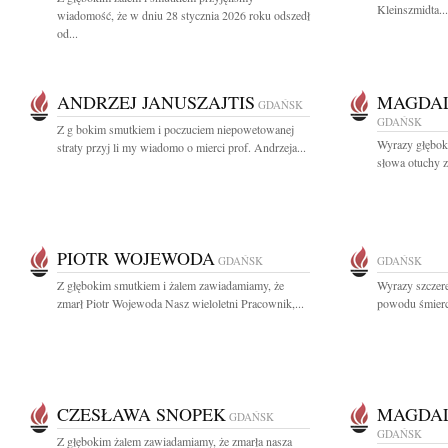
Kleinszmidta...
wiadomość, że w dniu 28 stycznia 2026 roku odszedł
od...
ANDRZEJ JANUSZAJTIS
MAGDAL
GDAŃSK
GDAŃSK
Z g bokim smutkiem i poczuciem niepowetowanej
Wyrazy głęboki
straty przyj li my wiadomo o mierci prof. Andrzeja...
słowa otuchy z
PIOTR WOJEWODA
GDAŃSK
GDAŃSK
Z głębokim smutkiem i żalem zawiadamiamy, że
Wyrazy szczer
zmarł Piotr Wojewoda Nasz wieloletni Pracownik,...
powodu śmierci
CZESŁAWA SNOPEK
MAGDAL
GDAŃSK
GDAŃSK
Z głębokim żalem zawiadamiamy, że zmarła nasza