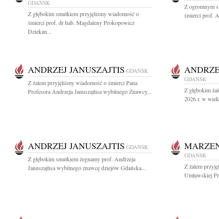
GDAŃSK
Z ogromnym s
Z głębokim smutkiem przyjęliśmy wiadomość o
śmierci prof. 
śmierci prof. dr hab. Magdaleny Prokopowicz
Dziekan...
ANDRZEJ JANUSZAJTIS
ANDRZE
GDAŃSK
GDAŃSK
Z żalem przyjęliśmy wiadomość o śmierci Pana
Z głębokim żal
Profesora Andrzeja Januszajtisa wybitnego Znawcy...
2026 r. w wiek
ANDRZEJ JANUSZAJTIS
MARZE
GDAŃSK
GDAŃSK
Z głębokim smutkiem żegnamy prof. Andrzeja
Z żalem przyj
Januszajtisa wybitnego znawcę dziejów Gdańska...
Umławskiej Prz