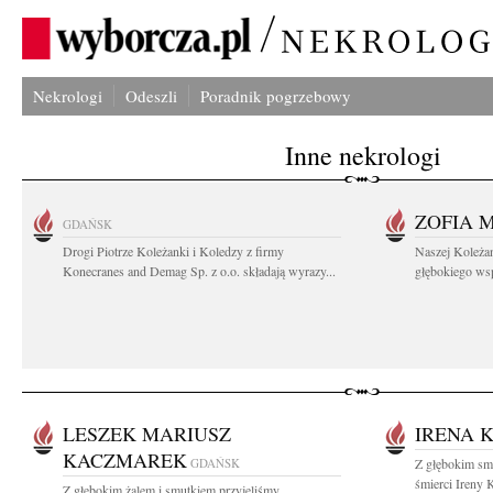
Nekrologi
Odeszli
Poradnik pogrzebowy
Inne nekrologi
ZOFIA 
GDAŃSK
Drogi Piotrze Koleżanki i Koledzy z firmy
Naszej Koleża
Konecranes and Demag Sp. z o.o. składają wyrazy...
głębokiego wspó
LESZEK MARIUSZ
IRENA 
KACZMAREK
GDAŃSK
Z głębokim sm
śmierci Ireny
Z głębokim żalem i smutkiem przyjęliśmy