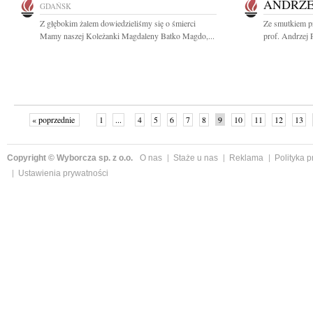
ANDRZE
GDAŃSK
Z głębokim żalem dowiedzieliśmy się o śmierci
Ze smutkiem p
Mamy naszej Koleżanki Magdaleny Batko Magdo,...
prof. Andrzej 
« poprzednie
1
...
4
5
6
7
8
9
10
11
12
13
Copyright © Wyborcza sp. z o.o.
O nas
Staże u nas
Reklama
Polityka 
Ustawienia prywatności