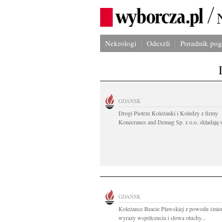
Nekrologi
Odeszli
Poradnik po
GDAŃSK
Drogi Piotrze Koleżanki i Koledzy z firmy
Konecranes and Demag Sp. z o.o. składają w
GDAŃSK
Koleżance Beacie Pławskiej z powodu śmier
wyrazy współczucia i słowa otuchy...