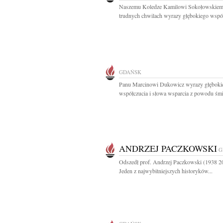
Naszemu Koledze Kamilowi Sokołowskie
trudnych chwilach wyrazy głębokiego współ
GDAŃSK
Panu Marcinowi Dukowicz wyrazy głęboki
współczucia i słowa wsparcia z powodu śmie
ANDRZEJ PACZKOWSKI
G
Odszedł prof. Andrzej Paczkowski (1938 2
Jeden z najwybitniejszych historyków...