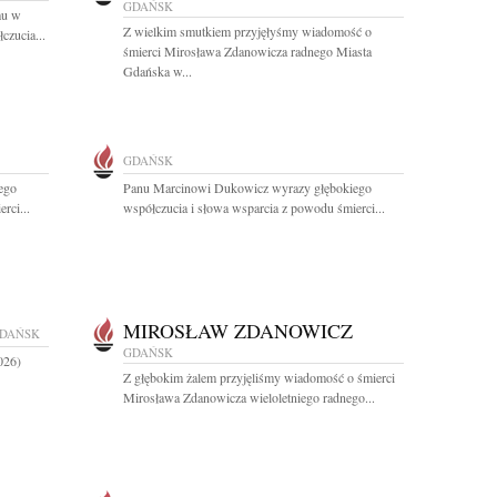
GDAŃSK
mu w
Z wielkim smutkiem przyjęłyśmy wiadomość o
czucia...
śmierci Mirosława Zdanowicza radnego Miasta
Gdańska w...
GDAŃSK
ego
Panu Marcinowi Dukowicz wyrazy głębokiego
rci...
współczucia i słowa wsparcia z powodu śmierci...
MIROSŁAW ZDANOWICZ
DAŃSK
GDAŃSK
026)
Z głębokim żalem przyjęliśmy wiadomość o śmierci
Mirosława Zdanowicza wieloletniego radnego...