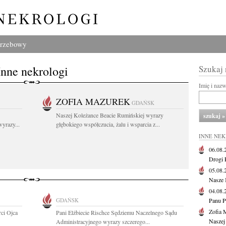
grzebowy
Inne nekrologi
Szukaj
Imię i naz
ZOFIA MAZUREK
GDAŃSK
Naszej Koleżance Beacie Rumińskiej wyrazy
yrazy...
głębokiego współczucia, żalu i wsparcia z...
INNE NE
06.08
Drogi P
05.08
Nasze 
04.08
GDAŃSK
Panu P
Zofia 
ci Ojca
Pani Elżbiecie Rischce Sędziemu Naczelnego Sądu
Naszej
Administracyjnego wyrazy szczerego...