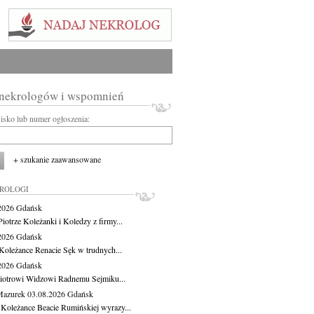
 nekrologów i wspomnień
wisko lub numer ogłoszenia:
+ szukanie zaawansowane
KROLOGI
.2026
Gdańsk
iotrze Koleżanki i Koledzy z firmy...
.2026
Gdańsk
Koleżance Renacie Sęk w trudnych...
.2026
Gdańsk
iotrowi Widzowi Radnemu Sejmiku...
Mazurek
03.08.2026
Gdańsk
 Koleżance Beacie Rumińskiej wyrazy...