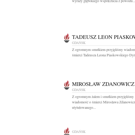
wyrazy głębokiego współczucia z powodu..
TADEUSZ LEON PIASKO
GDAŃSK
Z ogromnym smutkiem przyjęliśmy wiadom
śmierci Tadeusza Leona Piaskowskiego Dyre
MIROSŁAW ZDANOWICZ
GDAŃSK
Z ogromnym żalem i smutkiem przyjęliśmy
wiadomość o śmierci Mirosława Zdanowicz
utytułowanego...
GDAŃSK