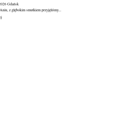
.2026
Gdańsk
Aniu, z głębokim smutkiem przyjęliśmy...
ej