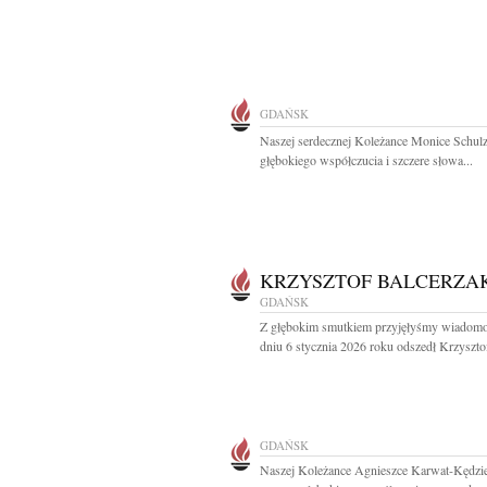
GDAŃSK
Naszej serdecznej Koleżance Monice Schul
głębokiego współczucia i szczere słowa...
KRZYSZTOF BALCERZA
GDAŃSK
Z głębokim smutkiem przyjęłyśmy wiadomo
dniu 6 stycznia 2026 roku odszedł Krzysztof
GDAŃSK
Naszej Koleżance Agnieszce Karwat-Kędzie