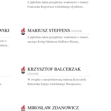
.
Z głębokim żalem przyjęliśmy wiadomość o śmierci
Franciszka Rogowicza wieloletniego dyrektora...
WSKI
MARIUSZ STEFFENS
GDAŃSK
Z głębokim żalem przyjęliśmy wiadomość o śmierci
ość o
naszego Kolegi Mariusza Steffensa Wyrazy...
ktora...
KRZYSZTOF BALCERZAK
GDAŃSK
W związku z niespodziewaną śmiercią Krzysztofa
a
Balcerzaka byłego wieloletniego Wiceprezesa...
MIROSŁAW ZDANOWICZ