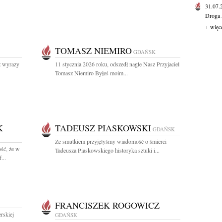
31.07
Droga 
+ więc
TOMASZ NIEMIRO
GDAŃSK
z wyrazy
11 stycznia 2026 roku, odszedł nagle Nasz Przyjaciel
Tomasz Niemiro Byłeś moim...
K
TADEUSZ PIASKOWSKI
GDAŃSK
Ze smutkiem przyjęłyśmy wiadomość o śmierci
ść, że w
Tadeusza Piaskowskiego historyka sztuki i...
...
FRANCISZEK ROGOWICZ
rskiej
GDAŃSK