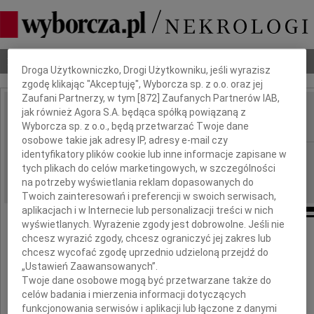
Dbamy o Twoją prywatność
Nekrologi
Odeszli
Poradnik pogrzebowy
Droga Użytkowniczko, Drogi Użytkowniku, jeśli wyrazisz
zgodę klikając "Akceptuję", Wyborcza sp. z o.o. oraz jej
Zaufani Partnerzy, w tym [
872
] Zaufanych Partnerów IAB,
jak również Agora S.A. będąca spółką powiązaną z
Danuta Ganczewska
IMIĘ I NAZWISKO:
Wyborcza sp. z o.o., będą przetwarzać Twoje dane
osobowe takie jak adresy IP, adresy e-mail czy
identyfikatory plików cookie lub inne informacje zapisane w
Gdańsk
REGION:
tych plikach do celów marketingowych, w szczególności
13.05.2026
DATA EMISJI:
na potrzeby wyświetlania reklam dopasowanych do
Twoich zainteresowań i preferencji w swoich serwisach,
aplikacjach i w Internecie lub personalizacji treści w nich
wyświetlanych. Wyrażenie zgody jest dobrowolne. Jeśli nie
chcesz wyrazić zgody, chcesz ograniczyć jej zakres lub
Z głębokim żalem przyjęliśmy
chcesz wycofać zgodę uprzednio udzieloną przejdź do
wiadomość o śmierci
„Ustawień Zaawansowanych”.
Twoje dane osobowe mogą być przetwarzane także do
celów badania i mierzenia informacji dotyczących
funkcjonowania serwisów i aplikacji lub łączone z danymi