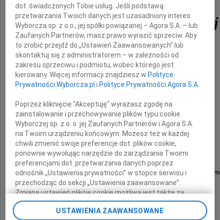
dot. świadczonych Tobie usług. Jeśli podstawą
przetwarzania Twoich danych jest uzasadniony interes
Danuty Ganczewskiej
Wyborcza sp. z o.o., jej spółki powiązanej – Agora S.A. – lub
Zaufanych Partnerów, masz prawo wyrazić sprzeciw. Aby
to zrobić przejdź do „Ustawień Zaawansowanych” lub
Pierwszego Dyrektora Szkoły Podstawowej
skontaktuj się z administratorem – w zależności od
zakresu sprzeciwu i podmiotu, wobec którego jest
z Oddziałami Integracyjnymi nr 9
kierowany. Więcej informacji znajdziesz w
Polityce
im. gen. W. Sikorskiego w Sopocie
Prywatności Wyborcza.pl
i
Polityce Prywatności Agora S.A.
Poprzez kliknięcie "Akceptuję" wyrażasz zgodę na
zainstalowanie i przechowywanie plików typu cookie
Rodzinie i Bliskim
Wyborczej sp. z o. o. jej Zaufanych Partnerów i Agora S.A.
na Twoim urządzeniu końcowym. Możesz też w każdej
chwili zmienić swoje preferencje dot. plików cookie,
składamy
ponownie wywołując narzędzie do zarządzania Twoimi
preferencjami dot. przetwarzania danych poprzez
wyrazy głębokiego współczucia i szczere kondolen
odnośnik „Ustawienia prywatności” w stopce serwisu i
przechodząc do sekcji „Ustawienia zaawansowane”.
Zmiana ustawień plików cookie możliwa jest także za
Magdalena Czarzyńska-Jachim
pomocą ustawień przeglądarki.
USTAWIENIA ZAAWANSOWANE
Prezydentka Sopotu