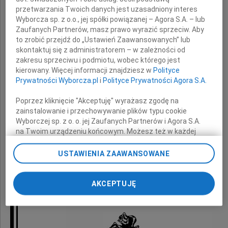
wyrazy głębokiego współczucia
przetwarzania Twoich danych jest uzasadniony interes
z powodu śmierci
Wyborcza sp. z o.o., jej spółki powiązanej – Agora S.A. – lub
Zaufanych Partnerów, masz prawo wyrazić sprzeciw. Aby
to zrobić przejdź do „Ustawień Zaawansowanych” lub
Męża
skontaktuj się z administratorem – w zależności od
zakresu sprzeciwu i podmiotu, wobec którego jest
kierowany. Więcej informacji znajdziesz w
Polityce
Prywatności Wyborcza.pl
i
Polityce Prywatności Agora S.A.
składają
Poprzez kliknięcie "Akceptuję" wyrażasz zgodę na
Prezydent Miasta Gdańska
zainstalowanie i przechowywanie plików typu cookie
Wyborczej sp. z o. o. jej Zaufanych Partnerów i Agora S.A.
oraz
na Twoim urządzeniu końcowym. Możesz też w każdej
chwili zmienić swoje preferencje dot. plików cookie,
ponownie wywołując narzędzie do zarządzania Twoimi
USTAWIENIA ZAAWANSOWANE
Koleżanki i Koledzy
preferencjami dot. przetwarzania danych poprzez
odnośnik „Ustawienia prywatności” w stopce serwisu i
z Urzędu Miejskiego w Gdańsku
przechodząc do sekcji „Ustawienia zaawansowane”.
AKCEPTUJĘ
Zmiana ustawień plików cookie możliwa jest także za
pomocą ustawień przeglądarki.
My, nasi Zaufani Partnerzy i Agora S.A. możemy