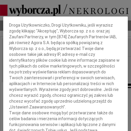
Dbamy o Twoją prywatność
Nekrologi
Odeszli
Poradnik pogrzebowy
Droga Użytkowniczko, Drogi Użytkowniku, jeśli wyrazisz
zgodę klikając "Akceptuję", Wyborcza sp. z o.o. oraz jej
Zaufani Partnerzy, w tym [
874
] Zaufanych Partnerów IAB,
jak również Agora S.A. będąca spółką powiązaną z
Wyborcza sp. z o.o., będą przetwarzać Twoje dane
IMIĘ I NAZWISKO:
osobowe takie jak adresy IP, adresy e-mail czy
identyfikatory plików cookie lub inne informacje zapisane w
Gdańsk
REGION:
tych plikach do celów marketingowych, w szczególności
14.05.2026
DATA EMISJI:
na potrzeby wyświetlania reklam dopasowanych do
Twoich zainteresowań i preferencji w swoich serwisach,
aplikacjach i w Internecie lub personalizacji treści w nich
wyświetlanych. Wyrażenie zgody jest dobrowolne. Jeśli nie
chcesz wyrazić zgody, chcesz ograniczyć jej zakres lub
chcesz wycofać zgodę uprzednio udzieloną przejdź do
Naszej Koleżance
„Ustawień Zaawansowanych”.
Twoje dane osobowe mogą być przetwarzane także do
Beacie Wiąckiewicz-Kuchcie
celów badania i mierzenia informacji dotyczących
funkcjonowania serwisów i aplikacji lub łączone z danymi
dot. świadczonych Tobie usług. Jeśli podstawą
w trudnych chwilach