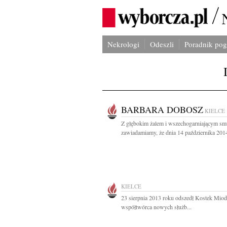
Nekrologi
Odeszli
Poradnik po
BARBARA DOBOSZ
KIELCE
Z głębokim żalem i wszechogarniającym sm
zawiadamiamy, że dnia 14 października 2014
KIELCE
23 sierpnia 2013 roku odszedł Kostek Mio
współtwórca nowych służb...