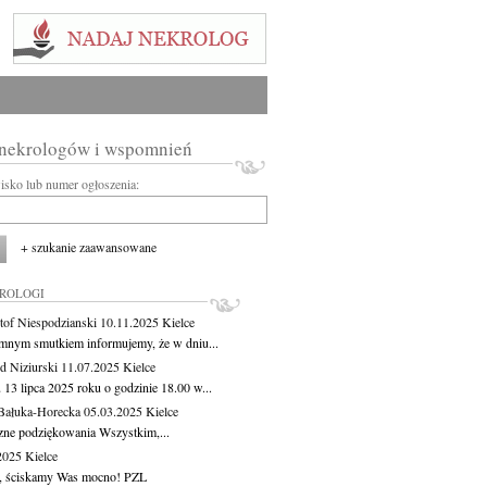
 nekrologów i wspomnień
wisko lub numer ogłoszenia:
+ szukanie zaawansowane
KROLOGI
tof Niespodzianski
10.11.2025
Kielce
mnym smutkiem informujemy, że w dniu...
 Niziurski
11.07.2025
Kielce
 13 lipca 2025 roku o godzinie 18.00 w...
Bałuka-Horecka
05.03.2025
Kielce
zne podziękowania Wszystkim,...
.2025
Kielce
, ściskamy Was mocno! PZL