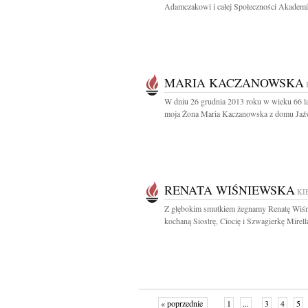
Adamczakowi i całej Społeczności Akademick
MARIA KACZANOWSKA
W dniu 26 grudnia 2013 roku w wieku 66 la
moja Żona Maria Kaczanowska z domu Jaźw
RENATA WIŚNIEWSKA
KI
Z głębokim smutkiem żegnamy Renatę Wiś
kochaną Siostrę, Ciocię i Szwagierkę Mirella
« poprzednie
1
...
3
4
5