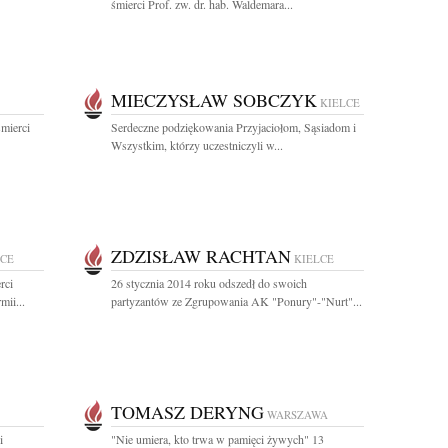
śmierci Prof. zw. dr. hab. Waldemara...
MIECZYSŁAW SOBCZYK
KIELCE
mierci
Serdeczne podziękowania Przyjaciołom, Sąsiadom i
Wszystkim, którzy uczestniczyli w...
ZDZISŁAW RACHTAN
LCE
KIELCE
rci
26 stycznia 2014 roku odszedł do swoich
mii...
partyzantów ze Zgrupowania AK "Ponury"-"Nurt"...
TOMASZ DERYNG
WARSZAWA
i
"Nie umiera, kto trwa w pamięci żywych" 13