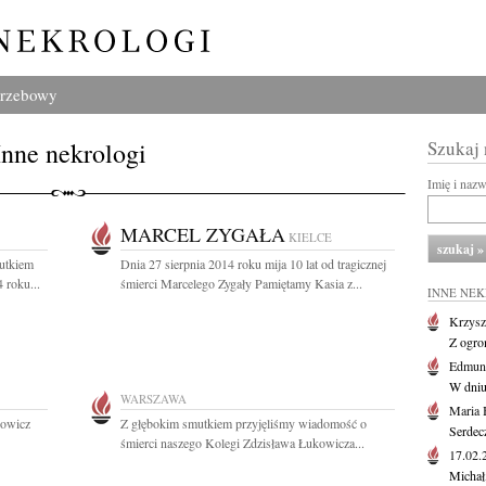
grzebowy
Inne nekrologi
Szukaj
Imię i naz
MARCEL ZYGAŁA
KIELCE
utkiem
Dnia 27 sierpnia 2014 roku mija 10 lat od tragicznej
 roku...
śmierci Marcelego Zygały Pamiętamy Kasia z...
INNE NE
Krzysz
Z ogro
Edmund
W dniu
WARSZAWA
Maria 
dowicz
Z głębokim smutkiem przyjęliśmy wiadomość o
Serdec
śmierci naszego Kolegi Zdzisława Łukowicza...
17.02
Michał