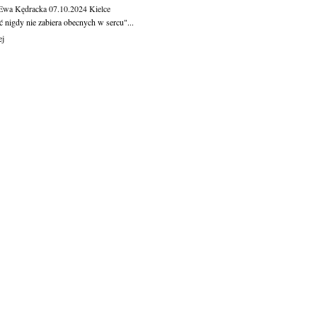
 Ewa Kędracka
07.10.2024
Kielce
 nigdy nie zabiera obecnych w sercu"...
ej