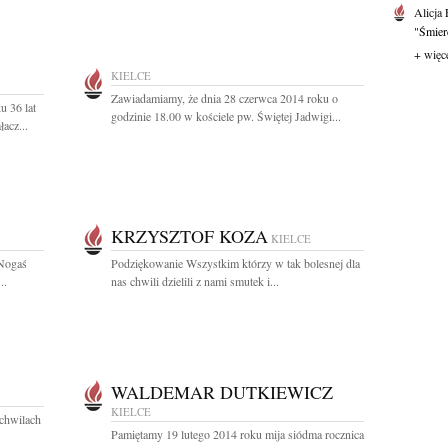
Alicja
"Śmierć
+ więc
KIELCE
Zawiadamiamy, że dnia 28 czerwca 2014 roku o
u 36 lat
godzinie 18.00 w kościele pw. Świętej Jadwigi...
acz...
KRZYSZTOF KOZA
KIELCE
 Nogaś
Podziękowanie Wszystkim którzy w tak bolesnej dla
..
nas chwili dzielili z nami smutek i...
WALDEMAR DUTKIEWICZ
KIELCE
 chwilach
Pamiętamy 19 lutego 2014 roku mija siódma rocznica