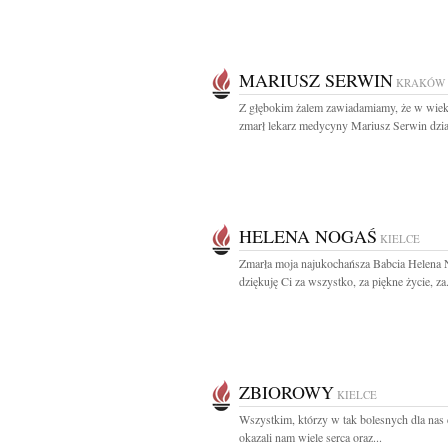
MARIUSZ SERWIN
KRAKÓW
Z głębokim żalem zawiadamiamy, że w wiek
zmarł lekarz medycyny Mariusz Serwin dział
HELENA NOGAŚ
KIELCE
Zmarła moja najukochańsza Babcia Helena
dziękuję Ci za wszystko, za piękne życie, za.
ZBIOROWY
KIELCE
Wszystkim, którzy w tak bolesnych dla nas
okazali nam wiele serca oraz...