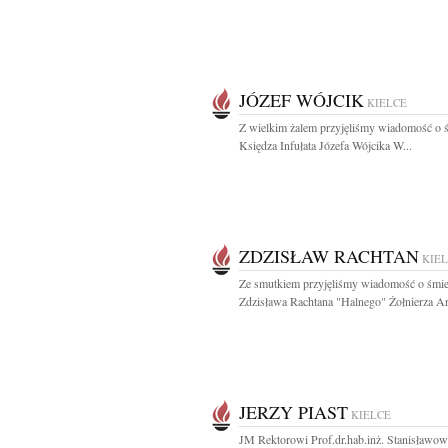
JÓZEF WÓJCIK
KIELCE
Z wielkim żalem przyjęliśmy wiadomość o ś
Księdza Infułata Józefa Wójcika W...
ZDZISŁAW RACHTAN
KIE
Ze smutkiem przyjęliśmy wiadomość o śmie
Zdzisława Rachtana "Halnego" Żołnierza Ar
JERZY PIAST
KIELCE
JM Rektorowi Prof.dr.hab.inż. Stanisławow