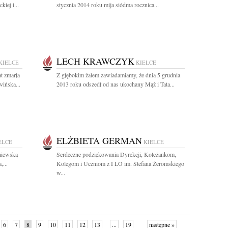
iej i...
stycznia 2014 roku mija siódma rocznica...
LECH KRAWCZYK
KIELCE
KIELCE
t zmarła
Z głębokim żalem zawiadamiamy, że dnia 5 grudnia
ińska...
2013 roku odszedł od nas ukochany Mąż i Tata...
ELŻBIETA GERMAN
ELCE
KIELCE
niewską
Serdeczne podziękowania Dyrekcji, Koleżankom,
,...
Kolegom i Uczniom z I LO im. Stefana Żeromskiego
w...
6
7
8
9
10
11
12
13
...
19
następne »