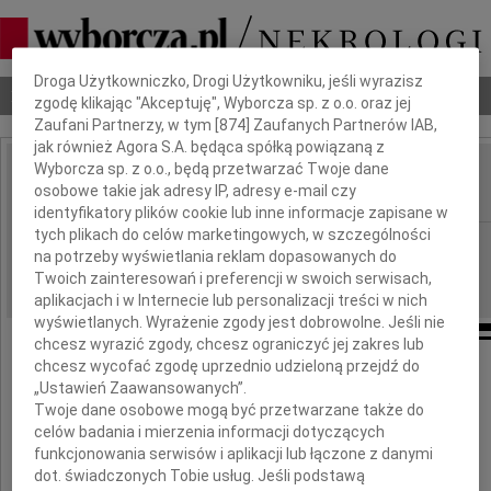
Dbamy o Twoją prywatność
Droga Użytkowniczko, Drogi Użytkowniku, jeśli wyrazisz
Nekrologi
Odeszli
Poradnik pogrzebowy
zgodę klikając "Akceptuję", Wyborcza sp. z o.o. oraz jej
Zaufani Partnerzy, w tym [
874
] Zaufanych Partnerów IAB,
jak również Agora S.A. będąca spółką powiązaną z
Wyborcza sp. z o.o., będą przetwarzać Twoje dane
Lech Krawczyk
osobowe takie jak adresy IP, adresy e-mail czy
IMIĘ I NAZWISKO:
identyfikatory plików cookie lub inne informacje zapisane w
tych plikach do celów marketingowych, w szczególności
Kielce
REGION:
na potrzeby wyświetlania reklam dopasowanych do
10.12.2013
DATA EMISJI:
Twoich zainteresowań i preferencji w swoich serwisach,
aplikacjach i w Internecie lub personalizacji treści w nich
wyświetlanych. Wyrażenie zgody jest dobrowolne. Jeśli nie
chcesz wyrazić zgody, chcesz ograniczyć jej zakres lub
chcesz wycofać zgodę uprzednio udzieloną przejdź do
Z głębokim żalem zawiadamiamy,
„Ustawień Zaawansowanych”.
że dnia 5 grudnia 2013 roku
Twoje dane osobowe mogą być przetwarzane także do
odszedł od nas ukochany
celów badania i mierzenia informacji dotyczących
Mąż i Tata
funkcjonowania serwisów i aplikacji lub łączone z danymi
dot. świadczonych Tobie usług. Jeśli podstawą