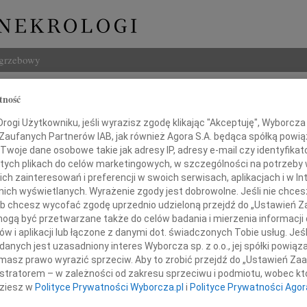
ogrzebowy
Szukaj
tność
era Jas
Imię i na
ogi Użytkowniku, jeśli wyrazisz zgodę klikając "Akceptuję", Wyborcza sp
 Zaufanych Partnerów IAB, jak również Agora S.A. będąca spółką powi
Twoje dane osobowe takie jak adresy IP, adresy e-mail czy identyfikato
 tych plikach do celów marketingowych, w szczególności na potrzeby 
ław Gos
 zainteresowań i preferencji w swoich serwisach, aplikacjach i w Int
INNE NE
w nich wyświetlanych. Wyrażenie zgody jest dobrowolne. Jeśli nie chce
Krzys
 lub chcesz wycofać zgodę uprzednio udzieloną przejdź do „Ustawień
Z ogr
gą być przetwarzane także do celów badania i mierzenia informacji
Edmun
w i aplikacji lub łączone z danymi dot. świadczonych Tobie usług. Jeś
W dni
nych jest uzasadniony interes Wyborcza sp. z o.o., jej spółki powiąza
Maria
masz prawo wyrazić sprzeciw. Aby to zrobić przejdź do „Ustawień Z
Serde
istratorem – w zależności od zakresu sprzeciwu i podmiotu, wobec któ
17.0
dziesz w
Polityce Prywatności Wyborcza.pl
i
Polityce Prywatności Agor
Wszystkim,
Micha