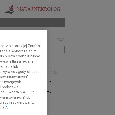
 nekrologów i wspomnień
zwisko lub numer ogłoszenia:
. z o.o. oraz jej Zaufani
ązaną z Wyborcza sp. z
ry plików cookie lub inne
+ szukanie zaawansowane
wyświetlania reklam
ernecie lub
KROLOGI
sz wyrazić zgody, chcesz
ztof Niespodzianski
10.11.2025
Kielce
 Zaawansowanych”.
omnym smutkiem informujemy, że w dniu...
 dotyczących
d Niziurski
11.07.2025
Kielce
li podstawą
u 13 lipca 2025 roku o godzinie 18.00 w...
nej – Agora S.A. – lub
 Bałuka-Horecka
05.03.2025
Kielce
aawansowanych” lub
czne podziękowania Wszystkim,...
rego jest kierowany.
2.2025
Kielce
a S.A.
ł, ściskamy Was mocno! PZL