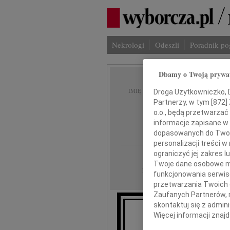
Nekrologi
Odeszli
Poradnik p
Dbamy o Twoją prywa
Kazimi
IMIĘ I NAZWISKO:
Droga Użytkowniczko, Dr
Partnerzy, w tym [
872
]
,
o.o., będą przetwarzać 
informacje zapisane w
Stanis
dopasowanych do Twoich
personalizacji treści 
ograniczyć jej zakres
Kielce
REGION:
Twoje dane osobowe mo
21.03.2014
DATA EMISJI:
funkcjonowania serwisó
przetwarzania Twoich da
Zaufanych Partnerów, 
skontaktuj się z admin
Więcej informacji znaj