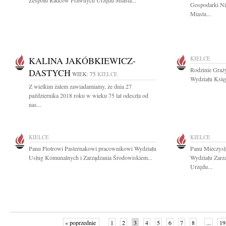
Zespołu Radców Prawnych Urzędu Miasta...
Gospodarki Ni
Miasta...
KALINA JAKÓBKIEWICZ-
KIELCE
Rodzinie Graż
DASTYCH
WIEK: 75
KIELCE
Wydziału Księ
Z wielkim żalem zawiadamiamy, że dnia 27
października 2018 roku w wieku 75 lat odeszła od
nas...
KIELCE
KIELCE
Panu Piotrowi Pasternakowi pracownikowi Wydziału
Panu Mieczysł
Usług Komunalnych i Zarządzania Środowiskiem...
Wydziału Zarz
Urzędu...
« poprzednie
1
2
3
4
5
6
7
8
...
19