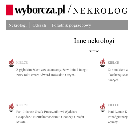
Nekrologi
Odeszli
Poradnik pogrzebowy
Inne nekrologi
KIELCE
KIELCE
Z głębokim żalem zawiadamiamy, że w dniu 7 lutego
Ze smutkiem z
2019 roku zmarł Edward Różalski O czym...
ukochanej Mam
Szarych...
KIELCE
KIELCE
Pani Jolancie Guzik Pracownikowi Wydziału
Pani Iwonie Ki
Gospodarki Nieruchomościami i Geodezji Urzędu
Ponadgimnazja
Miasta...
wyrazy...