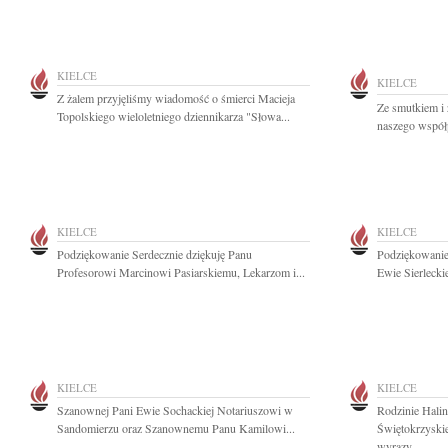
KIELCE
KIELCE
Z żalem przyjęliśmy wiadomość o śmierci Macieja
Ze smutkiem i
Topolskiego wieloletniego dziennikarza "Słowa...
naszego współp
KIELCE
KIELCE
Podziękowanie Serdecznie dziękuję Panu
Podziękowanie 
Profesorowi Marcinowi Pasiarskiemu, Lekarzom i...
Ewie Sierleckie
KIELCE
KIELCE
Szanownej Pani Ewie Sochackiej Notariuszowi w
Rodzinie Halin
Sandomierzu oraz Szanownemu Panu Kamilowi...
Świętokrzyski
wyrazy...