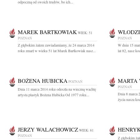
odpoczną od swoich trudów, bo ich...
MAREK BARTKOWIAK
WŁODZI
WIEK: 51
POZNAŃ
POZNAŃ
Z głębokim żalem zawiadamiamy, że 24 marca 2014
W dniu 15 mar
roku zmarł w wieku 51 lat Marek Bartkowiak nasz...
lat 82, nasz k
BOŻENA HUBICKA
MARTA
POZNAŃ
POZNAŃ
Dnia 11 marca 2014 roku odeszła na wieczną wachtę
Dnia 8 marca 
artysta plastyk Bożena Hubicka Od 1977 roku...
życia nasza ko
JERZY WALACHOWICZ
HENRYK
WIEK: 81
POZNAŃ
Z głębokim ża