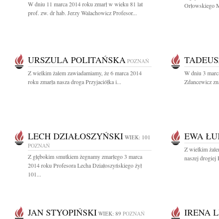
W dniu 11 marca 2014 roku zmarł w wieku 81 lat
Orłowskiego Ms
prof. zw. dr hab. Jerzy Walachowicz Profesor...
URSZULA POLITAŃSKA
TADEUS
POZNAŃ
Z wielkim żalem zawiadamiamy, że 6 marca 2014
W dniu 3 marc
roku zmarła nasza droga Przyjaciółka i...
Zdancewicz zna
LECH DZIAŁOSZYŃSKI
EWA ŁU
WIEK: 101
POZNAŃ
Z wielkim żal
Z głębokim smutkiem żegnamy zmarłego 3 marca
naszej drogiej 
2014 roku Profesora Lecha Działoszyńskiego żył
101...
JAN STYOPIŃSKI
IRENA 
WIEK: 89
POZNAŃ