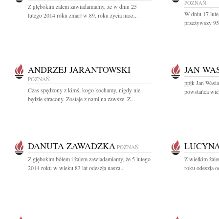
POZNAŃ
Z głębokim żalem zawiadamiamy, że w dniu 25
W dniu 17 lut
lutego 2014 roku zmarł w 89. roku życia nasz...
przeżywszy 95 
ANDRZEJ JARANTOWSKI
JAN WA
POZNAŃ
ppłk Jan Wasia
Czas spędzony z kimś, kogo kochamy, nigdy nie
powstańca wiel
będzie stracony. Zostaje z nami na zawsze. Z...
DANUTA ZAWADZKA
LUCYNA
POZNAŃ
Z głębokim bólem i żalem zawiadamiamy, że 5 lutego
Z wielkim żal
2014 roku w wieku 83 lat odeszła nasza...
roku odeszła o