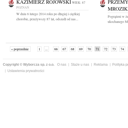
KAZIMIERZ ROJOWSKI
PRZEM
WIEK: 87
POZNAŃ
MROZIK
W dniu 6 lutego 2014 roku po długiej i ciężkiej
Pogrążeni w ż
chorobie, przeżywszy 87 lat, odszedł od nas...
ukochanego Męż
« poprzednie
1
...
66
67
68
69
70
71
72
73
74
»
Copyright © Wyborcza sp. z o.o.
O nas
Staże u nas
Reklama
Polityka 
Ustawienia prywatności