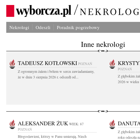
Nekrologi
Odeszli
Poradnik pogrzebowy
Inne nekrologi
TADEUSZ KOTŁOWSKI
KRYST
POZNAŃ
POZNAŃ
Z ogromnym żalem i bólem w sercu zawiadamiamy,
Z głębokim żal
że w dniu 3 sierpnia 2026 r. odszedł od...
2026 w wieku 9
ALEKSANDER ŻUK
DANUTA
WIEK: 87
POZNAŃ
Z głębokim ża
Błogosławieni, którzy w Panu umierają. Niech
roku odeszła n