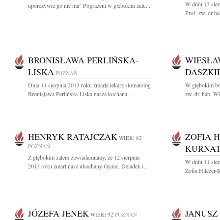
W dniu 13 sier
uporczywie go nie ma" Pogrążeni w głębokim żalu...
Prof. zw. dr h
BRONISŁAWA PERLIŃSKA-
WIESŁA
LISKA
DASZKI
POZNAŃ
Dnia 14 sierpnia 2013 roku zmarła lekarz stomatolog
W głębokim bó
Bronisława Perlińska-Liska nasza kochana...
zw. dr. hab. W
HENRYK RATAJCZAK
ZOFIA H
WIEK: 82
POZNAŃ
KURNA
Z głębokim żalem zawiadamiamy, że 12 sierpnia
W dniu 11 sier
2013 roku zmarł nasz ukochany Ojciec, Dziadek i...
Zofia Hilczer-
JÓZEFA JENEK
JANUSZ
WIEK: 92
POZNAŃ