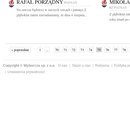
RAFAŁ PORZĄDNY
MIKOŁA
POZNAŃ
62
POZNAŃ
Na zawsze będziesz w naszych sercach i pamięci Z
Z głębokim ża
głębokim żalem zawiadamiamy, że dnia 4 sierpnia...
roku zmarł po 
« poprzednie
1
...
70
71
72
73
74
75
76
77
78
»
Copyright © Wyborcza sp. z o.o.
O nas
Staże u nas
Reklama
Polityka 
Ustawienia prywatności