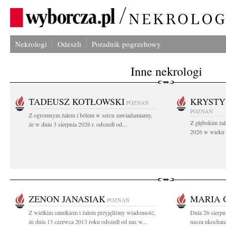
Nekrologi
Odeszli
Poradnik pogrzebowy
Inne nekrologi
TADEUSZ KOTŁOWSKI
KRYST
POZNAŃ
POZNAŃ
Z ogromnym żalem i bólem w sercu zawiadamiamy,
Z głębokim żal
że w dniu 3 sierpnia 2026 r. odszedł od...
2026 w wieku 9
ZENON JANASIAK
MARIA
POZNAŃ
Z wielkim smutkiem i żalem przyjęliśmy wiadomość,
Dnia 26 sierpn
że dnia 13 czerwca 2013 roku odszedł od nas w...
nasza ukochana