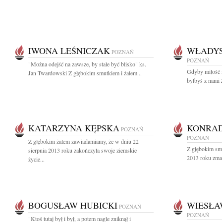
IWONA LEŚNICZAK
WŁADY
POZNAŃ
POZNAŃ
"Można odejść na zawsze, by stale być blisko" ks.
Gdyby miłość m
Jan Twardowski Z głębokim smutkiem i żalem...
byłbyś z nami 
KATARZYNA KĘPSKA
KONRA
POZNAŃ
POZNAŃ
Z głębokim żalem zawiadamiamy, że w dniu 22
Z głębokim sm
sierpnia 2013 roku zakończyła swoje ziemskie
2013 roku zma
życie...
BOGUSŁAW HUBICKI
WIESŁA
POZNAŃ
POZNAŃ
"Ktoś tutaj był i był, a potem nagle zniknął i