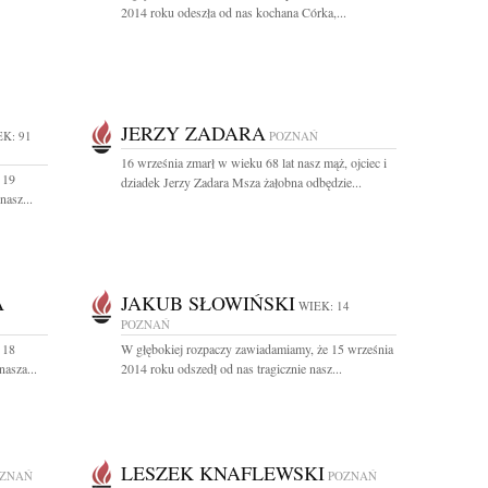
2014 roku odeszła od nas kochana Córka,...
JERZY ZADARA
K: 91
POZNAŃ
16 września zmarł w wieku 68 lat nasz mąż, ojciec i
 19
dziadek Jerzy Zadara Msza żałobna odbędzie...
nasz...
A
JAKUB SŁOWIŃSKI
WIEK: 14
POZNAŃ
 18
W głębokiej rozpaczy zawiadamiamy, że 15 września
asza...
2014 roku odszedł od nas tragicznie nasz...
LESZEK KNAFLEWSKI
ZNAŃ
POZNAŃ