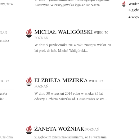
amy, że w
Waldem
Katarzyna Wierszyłłowska żyła 45 lat Nasza...
Z głęb
+ więc
MICHAŁ WALIGÓRSKI
ZNAŃ
WIEK: 70
POZNAŃ
ernika
W dniu 5 października 2014 roku zmarł w wieku 70
lat prof. dr hab. Michał Waligórski...
ELŻBIETA MIZERKA
EK: 72
WIEK: 85
POZNAŃ
eszła
W dniu 30 wrzesień 2014 roku w wieku 85 lat
 i...
odeszła Elżbieta Mizerka zd. Galantowicz Msza...
ŻANETA WOŹNIAK
POZNAŃ
, że dnia
Z głębokim żalem zawiadamiamy, że 18 września