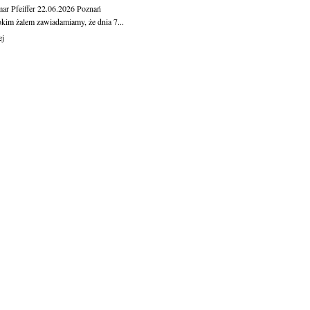
ar Pfeiffer
22.06.2026
Poznań
okim żalem zawiadamiamy, że dnia 7...
ej