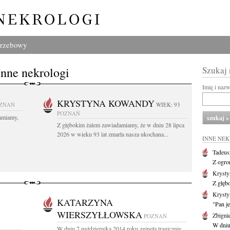
grzebowy
Inne nekrologi
Szukaj
Imię i naz
KRYSTYNA KOWANDY
ZNAŃ
WIEK: 93
POZNAŃ
amiamy,
Z głębokim żalem zawiadamiamy, że w dniu 28 lipca
2026 w wieku 93 lat zmarła nasza ukochana...
INNE NE
Tadeus
Z ogro
Kryst
Z głęb
Krysty
KATARZYNA
"Pan je
WIERSZYŁŁOWSKA
Zbigni
POZNAŃ
W dniu 
W dniu 7 października 2014 roku zginęła tragicznie