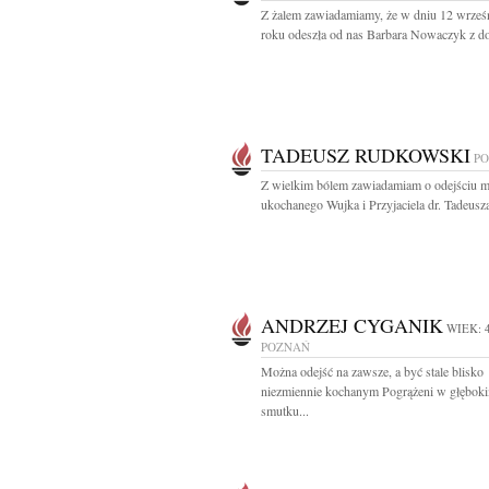
Z żalem zawiadamiamy, że w dniu 12 wrześ
roku odeszła od nas Barbara Nowaczyk z d
TADEUSZ RUDKOWSKI
P
Z wielkim bólem zawiadamiam o odejściu 
ukochanego Wujka i Przyjaciela dr. Tadeusza
ANDRZEJ CYGANIK
WIEK: 
POZNAŃ
Można odejść na zawsze, a być stale blisko
niezmiennie kochanym Pogrążeni w głębok
smutku...