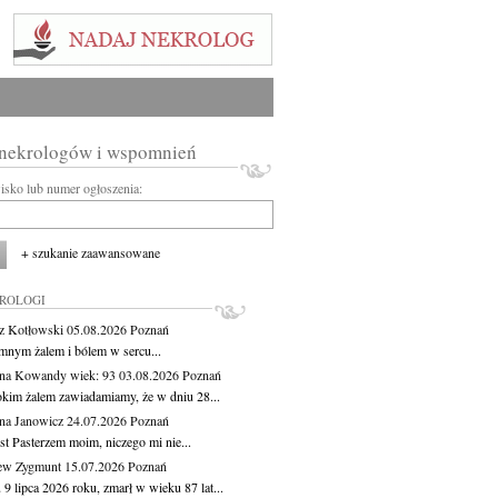
 nekrologów i wspomnień
wisko lub numer ogłoszenia:
+ szukanie zaawansowane
KROLOGI
z Kotłowski
05.08.2026
Poznań
mnym żalem i bólem w sercu...
yna Kowandy
wiek: 93
03.08.2026
Poznań
okim żalem zawiadamiamy, że w dniu 28...
na Janowicz
24.07.2026
Poznań
st Pasterzem moim, niczego mi nie...
ew Zygmunt
15.07.2026
Poznań
9 lipca 2026 roku, zmarł w wieku 87 lat...