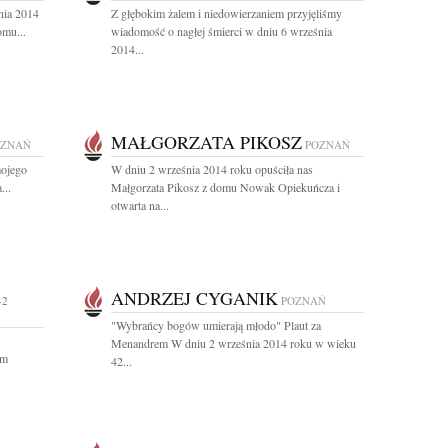
nia 2014
Z głębokim żalem i niedowierzaniem przyjęliśmy
omu...
wiadomość o nagłej śmierci w dniu 6 września
2014...
MAŁGORZATA PIKOSZ
OZNAŃ
POZNAŃ
mojego
W dniu 2 września 2014 roku opuściła nas
...
Małgorzata Pikosz z domu Nowak Opiekuńcza i
otwarta na...
ANDRZEJ CYGANIK
42
POZNAŃ
"Wybrańcy bogów umierają młodo" Plaut za
Menandrem W dniu 2 września 2014 roku w wieku
im
42...