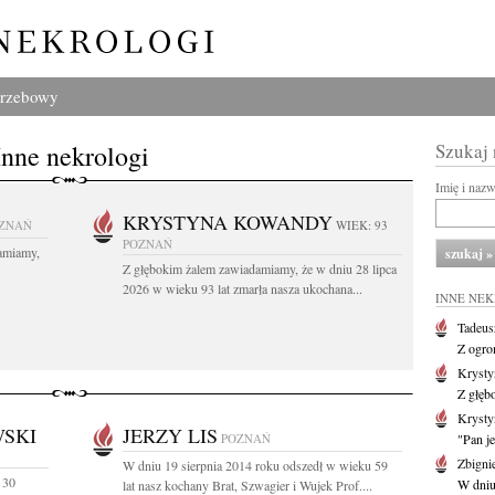
grzebowy
Inne nekrologi
Szukaj
Imię i naz
KRYSTYNA KOWANDY
ZNAŃ
WIEK: 93
POZNAŃ
amiamy,
Z głębokim żalem zawiadamiamy, że w dniu 28 lipca
2026 w wieku 93 lat zmarła nasza ukochana...
INNE NE
Tadeus
Z ogro
Kryst
Z głęb
Krysty
SKI
JERZY LIS
POZNAŃ
"Pan je
Zbigni
W dniu 19 sierpnia 2014 roku odszedł w wieku 59
 30
W dniu 
lat nasz kochany Brat, Szwagier i Wujek Prof....