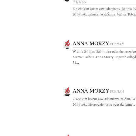
POZNAŃ
Z głębokim żalem zawiadamiamy, że dnia 29
2014 roku zmarła nasza Żona, Mama, Teścio
ANNA MORZY
POZNAŃ
W dniu 24 lipca 2014 roku odeszła nasza k
Mama i Babcia Anna Morzy Pogrzeb odbędz
31...
ANNA MORZY
POZNAŃ
Z wielkim bólem zawiadamiamy, że dnia 24 
2014 roku niespodziewanie odeszła Anna...