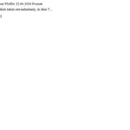
ar Pfeiffer
22.06.2026
Poznań
okim żalem zawiadamiamy, że dnia 7...
ej