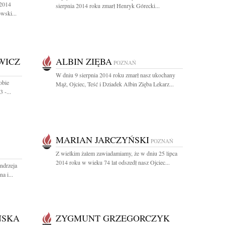
 2014
sierpnia 2014 roku zmarł Henryk Górecki...
wski...
WICZ
ALBIN ZIĘBA
POZNAŃ
W dniu 9 sierpnia 2014 roku zmarł nasz ukochany
obie
Mąż, Ojciec, Teść i Dziadek Albin Zięba Lekarz...
 -...
MARIAN JARCZYŃSKI
POZNAŃ
Z wielkim żalem zawiadamiamy, że w dniu 25 lipca
2014 roku w wieku 74 lat odszedł nasz Ojciec...
ndrzeja
a i...
ŃSKA
ZYGMUNT GRZEGORCZYK