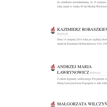
Ze smutkiem zawiadamiamy, że 19 sierpnia
roku zmarł w wieku 69 lat Michał Wiewioro
KAZIMIERZ ROBASZKIE
POZNAŃ
Dnia 14 sierpnia 2014 roku po ciężkiej chor
zmarł dr Kazimierz Robaszkiewicz 9.01.1943
ANDRZEJ MARIA
ŁAWRYNOWICZ
POZNAŃ
Z żalem żegnamy serdecznego Przyjaciela A
Marię Ławrynowicza Pogrążeni w żalu Sabin
MAŁGORZATA WILCZY