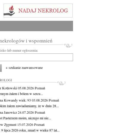
 nekrologów i wspomnień
wisko lub numer ogłoszenia:
+ szukanie zaawansowane
KROLOGI
z Kotłowski
05.08.2026
Poznań
mnym żalem i bólem w sercu...
yna Kowandy
wiek: 93
03.08.2026
Poznań
okim żalem zawiadamiamy, że w dniu 28...
na Janowicz
24.07.2026
Poznań
st Pasterzem moim, niczego mi nie...
ew Zygmunt
15.07.2026
Poznań
9 lipca 2026 roku, zmarł w wieku 87 lat...