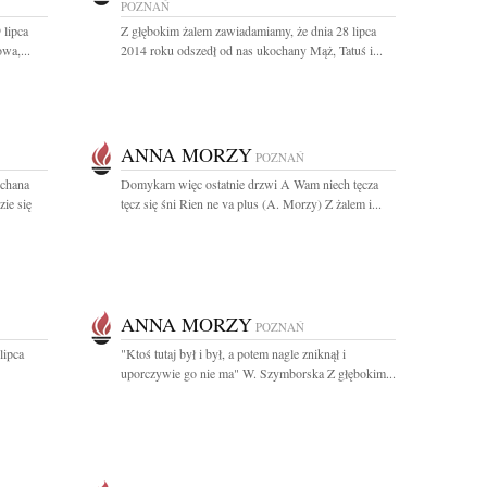
POZNAŃ
 lipca
Z głębokim żalem zawiadamiamy, że dnia 28 lipca
wa,...
2014 roku odszedł od nas ukochany Mąż, Tatuś i...
ANNA MORZY
POZNAŃ
ochana
Domykam więc ostatnie drzwi A Wam niech tęcza
ie się
tęcz się śni Rien ne va plus (A. Morzy) Z żalem i...
ANNA MORZY
POZNAŃ
lipca
"Ktoś tutaj był i był, a potem nagle zniknął i
uporczywie go nie ma" W. Szymborska Z głębokim...