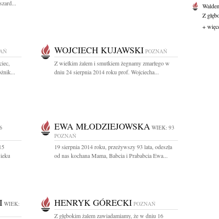
zard...
Waldem
Z głęb
+ więc
WOJCIECH KUJAWSKI
AŃ
POZNAŃ
ciec,
Z wielkim żalem i smutkiem żegnamy zmarłego w
żnik...
dniu 24 sierpnia 2014 roku prof. Wojciecha...
EWA MŁODZIEJOWSKA
6
WIEK: 93
POZNAŃ
15
19 sierpnia 2014 roku, przeżywszy 93 lata, odeszła
wieku
od nas kochana Mama, Babcia i Prababcia Ewa...
I
HENRYK GÓRECKI
WIEK:
POZNAŃ
Z głębokim żalem zawiadamiamy, że w dniu 16