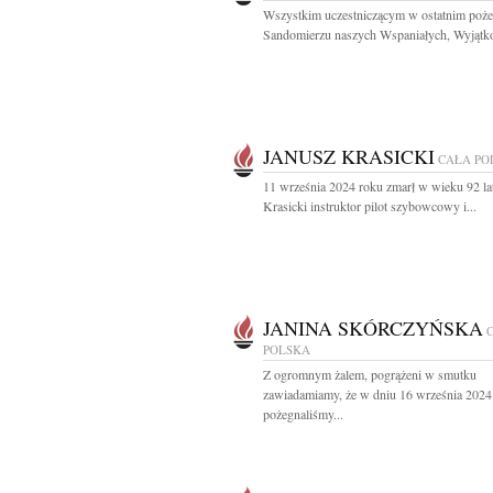
Wszystkim uczestniczącym w ostatnim poż
Sandomierzu naszych Wspaniałych, Wyjątko
JANUSZ KRASICKI
CAŁA PO
11 września 2024 roku zmarł w wieku 92 la
Krasicki instruktor pilot szybowcowy i...
JANINA SKÓRCZYŃSKA
POLSKA
Z ogromnym żalem, pogrążeni w smutku
zawiadamiamy, że w dniu 16 września 2024
pożegnaliśmy...