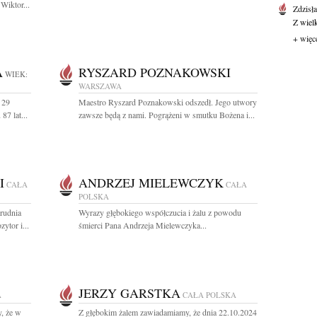
Wiktor...
Zdzisł
Z wiel
+ więc
A
RYSZARD POZNAKOWSKI
WIEK:
WARSZAWA
 29
Maestro Ryszard Poznakowski odszedł. Jego utwory
87 lat...
zawsze będą z nami. Pogrążeni w smutku Bożena i...
I
ANDRZEJ MIELEWCZYK
CAŁA
CAŁA
POLSKA
rudnia
Wyrazy głębokiego współczucia i żalu z powodu
tor i...
śmierci Pana Andrzeja Mielewczyka...
JERZY GARSTKA
A
CAŁA POLSKA
, że w
Z głębokim żalem zawiadamiamy, że dnia 22.10.2024