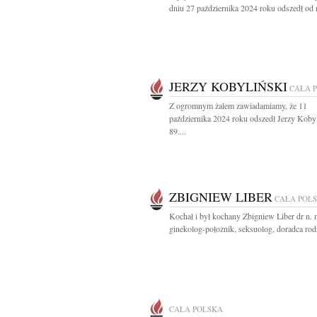
dniu 27 października 2024 roku odszedł od n
JERZY KOBYLIŃSKI
CAŁA 
Z ogromnym żalem zawiadamiamy, że 11
października 2024 roku odszedł Jerzy Kobyl
89....
ZBIGNIEW LIBER
CAŁA POL
Kochał i był kochany Zbigniew Liber dr n. 
ginekolog-położnik, seksuolog, doradca rodz
CAŁA POLSKA