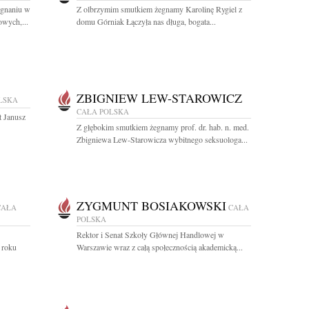
egnaniu w
Z olbrzymim smutkiem żegnamy Karolinę Rygiel z
wych,...
domu Górniak Łączyła nas długa, bogata...
ZBIGNIEW LEW-STAROWICZ
LSKA
CAŁA POLSKA
t Janusz
Z głębokim smutkiem żegnamy prof. dr. hab. n. med.
Zbigniewa Lew-Starowicza wybitnego seksuologa...
ZYGMUNT BOSIAKOWSKI
CAŁA
CAŁA
POLSKA
Rektor i Senat Szkoły Głównej Handlowej w
 roku
Warszawie wraz z całą społecznością akademicką...