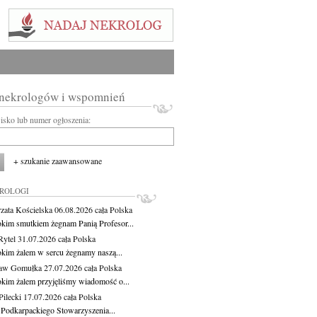
 nekrologów i wspomnień
wisko lub numer ogłoszenia:
+ szukanie zaawansowane
KROLOGI
zata Kościelska
06.08.2026
cała Polska
okim smutkiem żegnam Panią Profesor...
Rytel
31.07.2026
cała Polska
okim żalem w sercu żegnamy naszą...
ław Gomułka
27.07.2026
cała Polska
okim żalem przyjęliśmy wiadomość o...
ilecki
17.07.2026
cała Polska
 Podkarpackiego Stowarzyszenia...