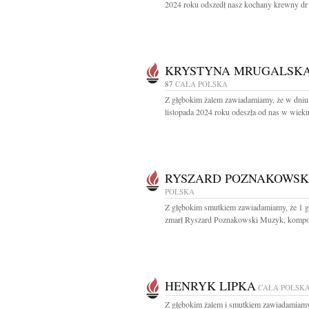
2024 roku odszedł nasz kochany krewny dr 
KRYSTYNA MRUGALSK
87
CAŁA POLSKA
Z głębokim żalem zawiadamiamy, że w dniu
listopada 2024 roku odeszła od nas w wieku 
RYSZARD POZNAKOWSK
POLSKA
Z głębokim smutkiem zawiadamiamy, że 1 g
zmarł Ryszard Poznakowski Muzyk, kompozy
HENRYK LIPKA
CAŁA POLSK
Z głębokim żalem i smutkiem zawiadamiamy