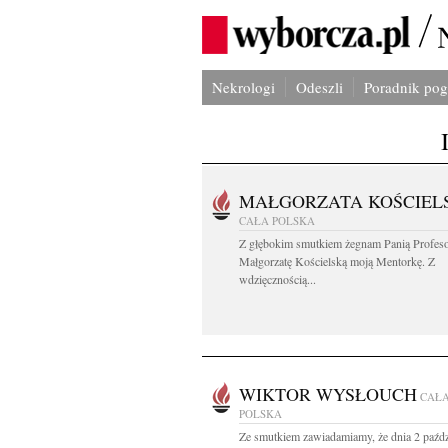
Nekrologi
Odeszli
Poradnik po
MAŁGORZATA KOŚCIEL
CAŁA POLSKA
Z głębokim smutkiem żegnam Panią Profes
Małgorzatę Kościelską moją Mentorkę. Z
wdzięcznością...
WIKTOR WYSŁOUCH
CAŁ
POLSKA
Ze smutkiem zawiadamiamy, że dnia 2 paźdz