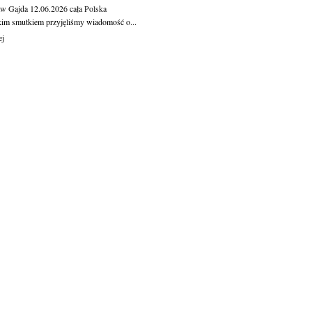
aw Gajda
12.06.2026
cała Polska
kim smutkiem przyjęliśmy wiadomość o...
ej