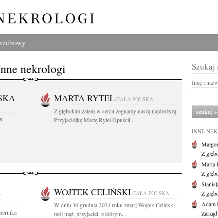
grzebowy
Inne nekrologi
Szukaj
Imię i naz
SKA
MARTA RYTEL
CAŁA POLSKA
Z głębokim żalem w sercu żegnamy naszą najdroższą
or
Przyjaciółkę Martę Rytel Opuścił...
INNE NE
Małgor
Z głęb
Marta 
Z głęb
Stanis
WOJTEK CELIŃSKI
A
CAŁA POLSKA
Z głęb
Adam P
W dniu 30 grudnia 2024 roku zmarł Wojtek Celiński
iernika
Zarząd
mój mąż, przyjaciel, z którym...