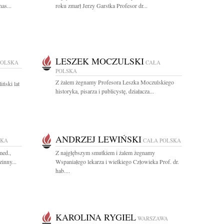
as...
roku zmarł Jerzy Garstka Profesor dr...
LESZEK MOCZULSKI
POLSKA
CAŁA
POLSKA
Z żalem żegnamy Profesora Leszka Moczulskiego
iński lat
historyka, pisarza i publicystę, działacza...
ANDRZEJ LEWIŃSKI
SKA
CAŁA POLSKA
med.,
Z najgłębszym smutkiem i żalem żegnamy
inny...
Wspaniałego lekarza i wielkiego Człowieka Prof. dr.
hab....
KAROLINA RYGIEL
WARSZAWA