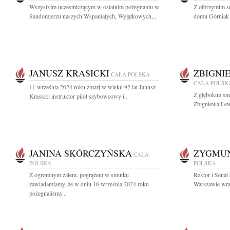
Wszystkim uczestniczącym w ostatnim pożegnaniu w
Z olbrzymim s
Sandomierzu naszych Wspaniałych, Wyjątkowych,...
domu Górniak Ł
JANUSZ KRASICKI
ZBIGNI
CAŁA POLSKA
CAŁA POLSK
11 września 2024 roku zmarł w wieku 92 lat Janusz
Z głębokim smu
Krasicki instruktor pilot szybowcowy i...
Zbigniewa Lew
JANINA SKÓRCZYŃSKA
ZYGMUN
CAŁA
POLSKA
POLSKA
Z ogromnym żalem, pogrążeni w smutku
Rektor i Sena
zawiadamiamy, że w dniu 16 września 2024 roku
Warszawie wraz
pożegnaliśmy...