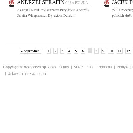
ANDRZEJ SERAFIN
JACEK 
CAŁA POLSKA
Z żalem i w zadumie żegnamy Przyjaciela Andrzeja
W 10. rocznicę
Serafin Wiceprezesa i Dyrektora Działu...
polskich służb 
« poprzednie
1
2
3
4
5
6
7
8
9
10
11
12
Copyright © Wyborcza sp. z o.o.
O nas
Staże u nas
Reklama
Polityka 
Ustawienia prywatności