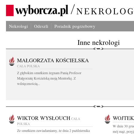
Nekrologi
Odeszli
Poradnik pogrzebowy
Inne nekrologi
MAŁGORZATA KOŚCIELSKA
CAŁA POLSKA
Z głębokim smutkiem żegnam Panią Profesor
Małgorzatę Kościelską moją Mentorkę. Z
wdzięcznością...
WIKTOR WYSŁOUCH
WOJTEK
CAŁA
POLSKA
W dniu 30 grud
Ze smutkiem zawiadamiamy, że dnia 2 października
mój mąż, przyja