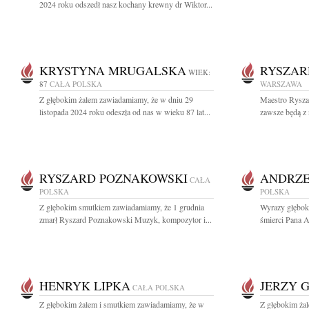
2024 roku odszedł nasz kochany krewny dr Wiktor...
KRYSTYNA MRUGALSKA
RYSZAR
WIEK:
87
CAŁA POLSKA
WARSZAWA
Z głębokim żalem zawiadamiamy, że w dniu 29
Maestro Rysza
listopada 2024 roku odeszła od nas w wieku 87 lat...
zawsze będą z 
RYSZARD POZNAKOWSKI
ANDRZE
CAŁA
POLSKA
POLSKA
Z głębokim smutkiem zawiadamiamy, że 1 grudnia
Wyrazy głębok
zmarł Ryszard Poznakowski Muzyk, kompozytor i...
śmierci Pana A
HENRYK LIPKA
JERZY 
CAŁA POLSKA
Z głębokim żalem i smutkiem zawiadamiamy, że w
Z głębokim ża