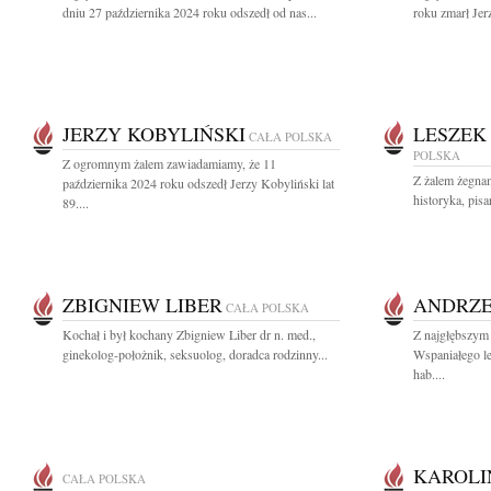
dniu 27 października 2024 roku odszedł od nas...
roku zmarł Jerz
JERZY KOBYLIŃSKI
LESZEK
CAŁA POLSKA
POLSKA
Z ogromnym żalem zawiadamiamy, że 11
Z żalem żegna
października 2024 roku odszedł Jerzy Kobyliński lat
historyka, pisar
89....
ZBIGNIEW LIBER
ANDRZE
CAŁA POLSKA
Kochał i był kochany Zbigniew Liber dr n. med.,
Z najgłębszym
ginekolog-położnik, seksuolog, doradca rodzinny...
Wspaniałego le
hab....
KAROLI
CAŁA POLSKA