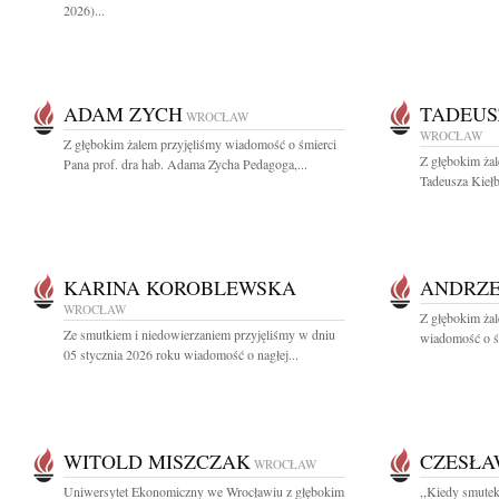
2026)...
ADAM ZYCH
TADEUS
WROCŁAW
WROCŁAW
Z głębokim żalem przyjęliśmy wiadomość o śmierci
Z głębokim ża
Pana prof. dra hab. Adama Zycha Pedagoga,...
Tadeusza Kiełb
KARINA KOROBLEWSKA
ANDRZE
WROCŁAW
Z głębokim żal
Ze smutkiem i niedowierzaniem przyjęliśmy w dniu
wiadomość o śm
05 stycznia 2026 roku wiadomość o nagłej...
WITOLD MISZCZAK
CZESŁA
WROCŁAW
Uniwersytet Ekonomiczny we Wrocławiu z głębokim
,,Kiedy smutek 