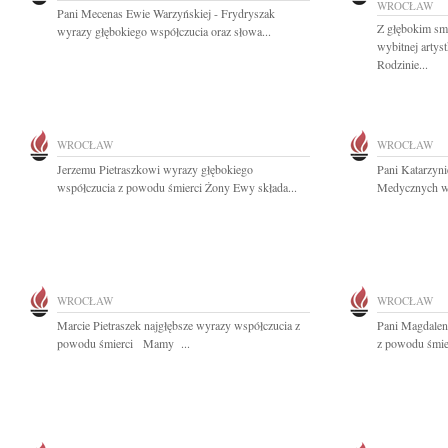
WROCŁAW
Pani Mecenas Ewie Warzyńskiej - Frydryszak
Z głębokim sm
wyrazy głębokiego współczucia oraz słowa...
wybitnej artys
Rodzinie...
WROCŁAW
WROCŁAW
Jerzemu Pietraszkowi wyrazy głębokiego
Pani Katarzyni
współczucia z powodu śmierci Żony Ewy składa...
Medycznych wy
WROCŁAW
WROCŁAW
Marcie Pietraszek najgłębsze wyrazy współczucia z
Pani Magdalen
powodu śmierci Mamy ...
z powodu śmier