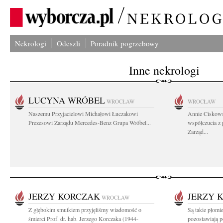
Nekrologi
Odeszli
Poradnik pogrzebowy
Inne nekrologi
LUCYNA WRÓBEL
WROCŁAW
WROCŁAW
Naszemu Przyjacielowi Michałowi Łuczakowi
Annie Ciskows
Prezesowi Zarządu Mercedes-Benz Grupa Wróbel...
współczucia z
Zarząd...
JERZY KORCZAK
JERZY 
WROCŁAW
Z głębokim smutkiem przyjęliśmy wiadomość o
Są takie płomie
śmierci Prof. dr. hab. Jerzego Korczaka (1944-
pozostawiają p