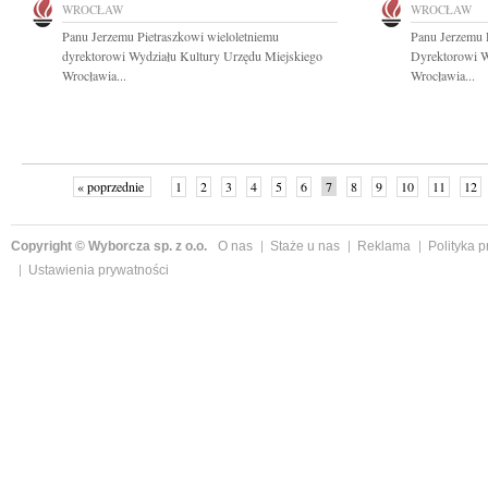
WROCŁAW
WROCŁAW
Panu Jerzemu Pietraszkowi wieloletniemu
Panu Jerzemu 
dyrektorowi Wydziału Kultury Urzędu Miejskiego
Dyrektorowi W
Wrocławia...
Wrocławia...
« poprzednie
1
2
3
4
5
6
7
8
9
10
11
12
Copyright © Wyborcza sp. z o.o.
O nas
Staże u nas
Reklama
Polityka 
Ustawienia prywatności