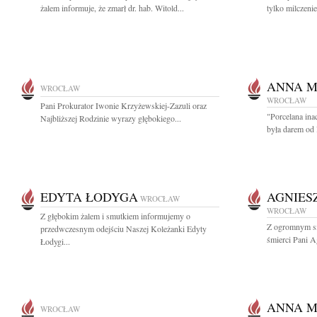
żalem informuje, że zmarł dr. hab. Witold...
tylko milczenie
ANNA M
WROCŁAW
WROCŁAW
Pani Prokurator Iwonie Krzyżewskiej-Zazuli oraz
"Porcelana ina
Najbliższej Rodzinie wyrazy głębokiego...
była darem od 
EDYTA ŁODYGA
AGNIES
WROCŁAW
WROCŁAW
Z głębokim żalem i smutkiem informujemy o
Z ogromnym s
przedwczesnym odejściu Naszej Koleżanki Edyty
śmierci Pani A
Łodygi...
ANNA M
WROCŁAW