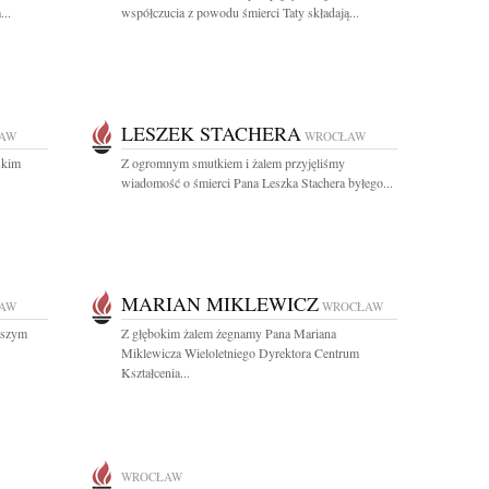
...
współczucia z powodu śmierci Taty składają...
LESZEK STACHERA
AW
WROCŁAW
skim
Z ogromnym smutkiem i żalem przyjęliśmy
wiadomość o śmierci Pana Leszka Stachera byłego...
MARIAN MIKLEWICZ
AW
WROCŁAW
iższym
Z głębokim żalem żegnamy Pana Mariana
Miklewicza Wieloletniego Dyrektora Centrum
Kształcenia...
WROCŁAW