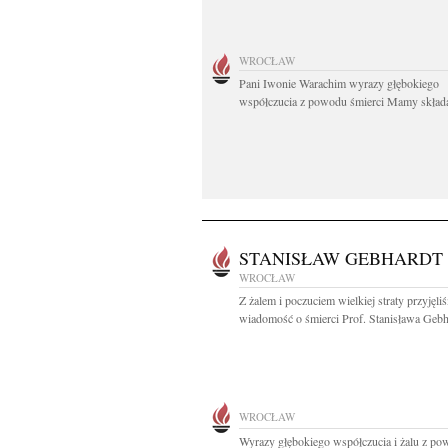
WROCŁAW
Pani Iwonie Warachim wyrazy głębokiego
współczucia z powodu śmierci Mamy składaj
STANISŁAW GEBHARDT
WROCŁAW
Z żalem i poczuciem wielkiej straty przyjęli
wiadomość o śmierci Prof. Stanisława Gebha
WROCŁAW
Wyrazy głębokiego współczucia i żalu z p