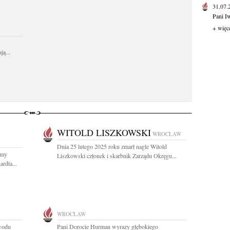
31.07
Pani I
+ więc
ą...
WITOLD LISZKOWSKI
WROCŁAW
Dnia 25 lutego 2025 roku zmarł nagle Witold
śmy
Liszkowski członek i skarbnik Zarządu Okręgu...
rdta...
WROCŁAW
owodu
Pani Dorocie Hurman wyrazy głębokiego