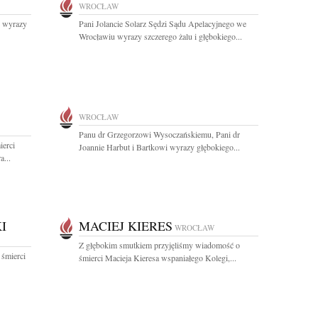
WROCŁAW
e wyrazy
Pani Jolancie Solarz Sędzi Sądu Apelacyjnego we
Wrocławiu wyrazy szczerego żalu i głębokiego...
WROCŁAW
Panu dr Grzegorzowi Wysoczańskiemu, Pani dr
ierci
Joannie Harbut i Bartkowi wyrazy głębokiego...
a...
I
MACIEJ KIERES
WROCŁAW
Z głębokim smutkiem przyjęliśmy wiadomość o
 śmierci
śmierci Macieja Kieresa wspaniałego Kolegi,...