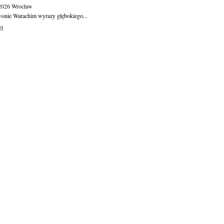
.2026
Wrocław
wonie Warachim wyrazy głębokiego...
ej