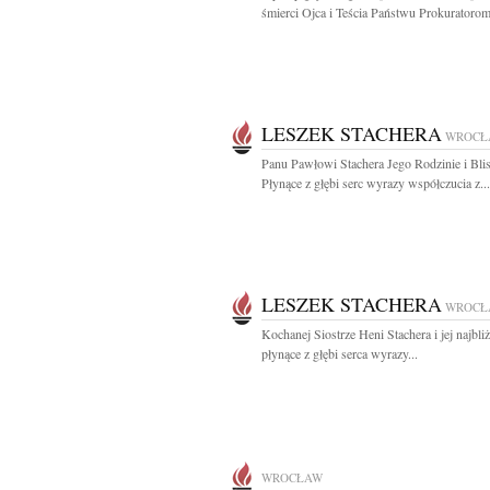
śmierci Ojca i Teścia Państwu Prokuratorom
LESZEK STACHERA
WROCŁ
Panu Pawłowi Stachera Jego Rodzinie i Bli
Płynące z głębi serc wyrazy współczucia z...
LESZEK STACHERA
WROCŁ
Kochanej Siostrze Heni Stachera i jej najbl
płynące z głębi serca wyrazy...
WROCŁAW