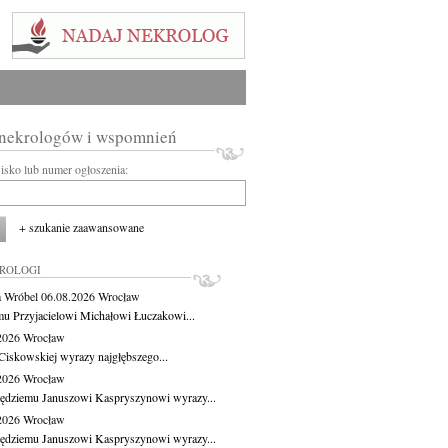
 nekrologów i wspomnień
wisko lub numer ogłoszenia:
+ szukanie zaawansowane
KROLOGI
 Wróbel
06.08.2026
Wrocław
u Przyjacielowi Michałowi Łuczakowi...
.2026
Wrocław
Ciskowskiej wyrazy najgłębszego...
.2026
Wrocław
ędziemu Januszowi Kaspryszynowi wyrazy...
.2026
Wrocław
ędziemu Januszowi Kaspryszynowi wyrazy...