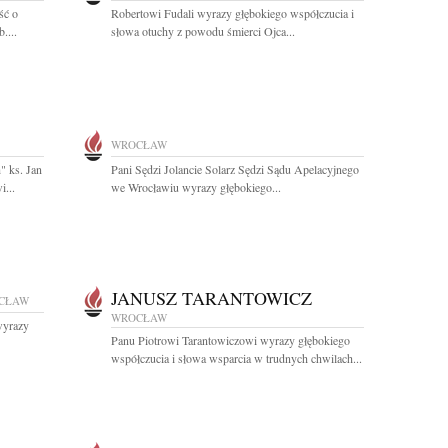
ść o
Robertowi Fudali wyrazy głębokiego współczucia i
....
słowa otuchy z powodu śmierci Ojca...
WROCŁAW
" ks. Jan
Pani Sędzi Jolancie Solarz Sędzi Sądu Apelacyjnego
...
we Wrocławiu wyrazy głębokiego...
JANUSZ TARANTOWICZ
CŁAW
WROCŁAW
wyrazy
Panu Piotrowi Tarantowiczowi wyrazy głębokiego
współczucia i słowa wsparcia w trudnych chwilach...