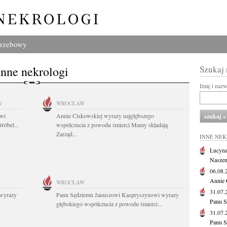
grzebowy
Inne nekrologi
Szukaj
Imię i naz
W
WROCŁAW
owi
Annie Ciskowskiej wyrazy najgłębszego
róbel...
współczucia z powodu śmierci Mamy składają
Zarząd...
INNE NE
Lucyna
Naszem
06.08
Annie 
WROCŁAW
31.07
wyrazy
Panu Sędziemu Januszowi Kaspryszynowi wyrazy
Panu S
głębokiego współczucia z powodu śmierci...
31.07
Panu S