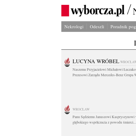
Nekrologi
Odeszli
Poradnik po
LUCYNA WRÓBEL
WROCŁA
Naszemu Przyjacielowi Michałowi Łuczak
Prezesowi Zarządu Mercedes-Benz Grupa W
WROCŁAW
Panu Sędziemu Januszowi Kaspryszynowi 
głębokiego współczucia z powodu śmierci...