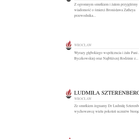
Z ogromnym smutkiem i żalem przyjęliśmy
wiadomość o śmierci Bronisława Zatheya
przewodnika...
WROCŁAW
Wyrazy głębokiego współczucia i żalu Pani
Byczkowskiej oraz Najbliższej Rodzinie z...
LUDMIŁA SZTERENBER
WROCŁAW
Ze smutkiem żegnamy Dr Ludmiłę Szterenb
wychowawcę wielu pokoleń uczniów biorąc