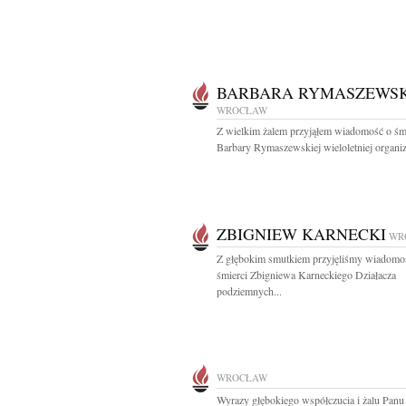
BARBARA RYMASZEWS
WROCŁAW
Z wielkim żalem przyjąłem wiadomość o śm
Barbary Rymaszewskiej wieloletniej organiza
ZBIGNIEW KARNECKI
WR
Z głębokim smutkiem przyjęliśmy wiadomo
śmierci Zbigniewa Karneckiego Działacza
podziemnych...
WROCŁAW
Wyrazy głębokiego współczucia i żalu Panu