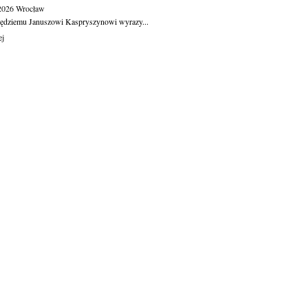
.2026
Wrocław
ędziemu Januszowi Kaspryszynowi wyrazy...
ej