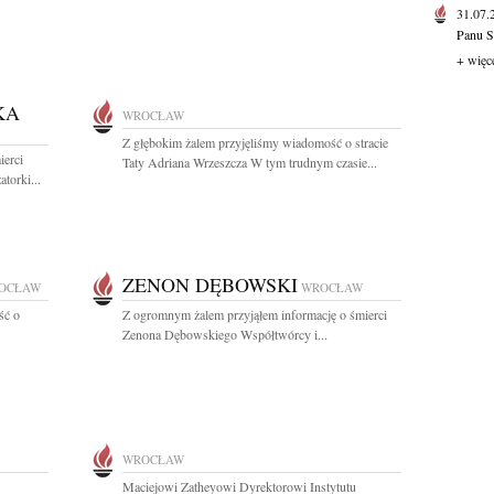
31.07
Panu S
+ więc
KA
WROCŁAW
Z głębokim żalem przyjęliśmy wiadomość o stracie
ierci
Taty Adriana Wrzeszcza W tym trudnym czasie...
torki...
ZENON DĘBOWSKI
OCŁAW
WROCŁAW
ść o
Z ogromnym żalem przyjąłem informację o śmierci
Zenona Dębowskiego Współtwórcy i...
WROCŁAW
Maciejowi Zatheyowi Dyrektorowi Instytutu