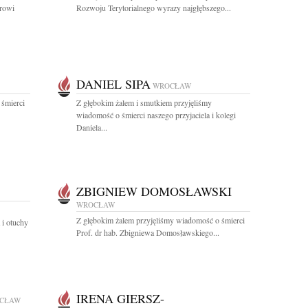
rowi
Rozwoju Terytorialnego wyrazy najgłębszego...
DANIEL SIPA
WROCŁAW
 śmierci
Z głębokim żalem i smutkiem przyjęliśmy
wiadomość o śmierci naszego przyjaciela i kolegi
Daniela...
ZBIGNIEW DOMOSŁAWSKI
WROCŁAW
Z głębokim żalem przyjęliśmy wiadomość o śmierci
i otuchy
Prof. dr hab. Zbigniewa Domosławskiego...
IRENA GIERSZ-
CŁAW