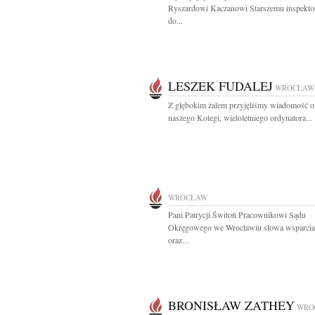
Ryszardowi Kaczanowi Starszemu inspekto
do...
LESZEK FUDALEJ
WROCŁAW
Z głębokim żalem przyjęliśmy wiadomość o
naszego Kolegi, wieloletniego ordynatora...
WROCŁAW
Pani Patrycji Świtoń Pracownikowi Sądu
Okręgowego we Wrocławiu słowa wsparcia 
oraz...
BRONISŁAW ZATHEY
WRO