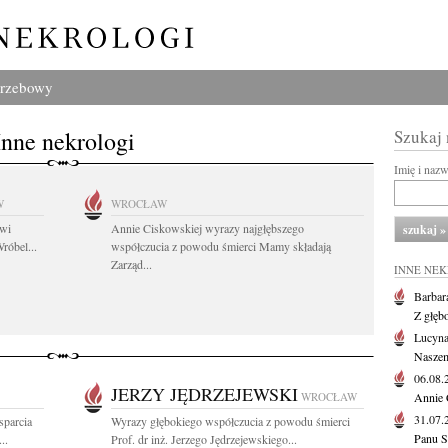
grzebowy
Inne nekrologi
Szukaj
Imię i naz
W
WROCŁAW
owi
Annie Ciskowskiej wyrazy najgłębszego
róbel...
współczucia z powodu śmierci Mamy składają
Zarząd...
INNE NE
Barbar
Z głęb
Lucyna
Naszem
06.08
JERZY JĘDRZEJEWSKI
WROCŁAW
Annie 
31.07
parcia
Wyrazy głębokiego współczucia z powodu śmierci
Panu S
..
Prof. dr inż. Jerzego Jędrzejewskiego...