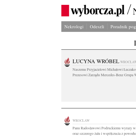
Nekrologi
Odeszli
Poradnik po
LUCYNA WRÓBEL
WROCŁA
Naszemu Przyjacielowi Michałowi Łuczak
Prezesowi Zarządu Mercedes-Benz Grupa W
WROCŁAW
Panu Radosławowi Podruckiemu wyrazy ws
oraz szczerego żalu i współczucia z powodu.