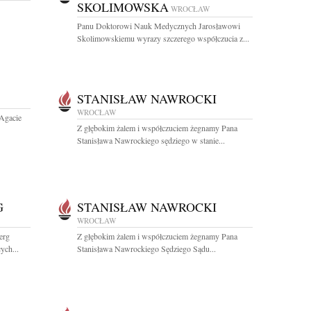
SKOLIMOWSKA
WROCŁAW
Panu Doktorowi Nauk Medycznych Jarosławowi
Skolimowskiemu wyrazy szczerego współczucia z...
STANISŁAW NAWROCKI
WROCŁAW
 Agacie
Z głębokim żalem i współczuciem żegnamy Pana
Stanisława Nawrockiego sędziego w stanie...
G
STANISŁAW NAWROCKI
WROCŁAW
erg
Z głębokim żalem i współczuciem żegnamy Pana
ych...
Stanisława Nawrockiego Sędziego Sądu...