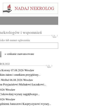
 nekrologów i wspomnień
wisko lub numer ogłoszenia:
+ szukanie zaawansowane
KROLOGI
a Korony
07.08.2026
Wrocław
okim żalem i smutkiem przyjęliśmy...
 Wróbel
06.08.2026
Wrocław
u Przyjacielowi Michałowi Łuczakowi...
.2026
Wrocław
Ciskowskiej wyrazy najgłębszego...
.2026
Wrocław
ędziemu Januszowi Kaspryszynowi wyrazy...