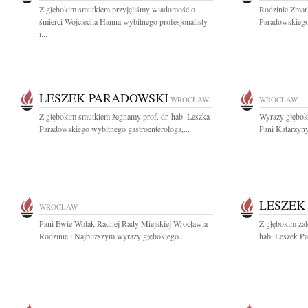
Z głębokim smutkiem przyjęliśmy wiadomość o
Rodzinie Zmarł
śmierci Wojciecha Hanna wybitnego profesjonalisty
Paradowskiego
i...
LESZEK PARADOWSKI
WROCŁAW
WROCŁAW
Z głębokim smutkiem żegnamy prof. dr. hab. Leszka
Wyrazy głęboki
Paradowskiego wybitnego gastroenterologa,...
Pani Katarzyny
LESZEK
WROCŁAW
Pani Ewie Wolak Radnej Rady Miejskiej Wrocławia
Z głębokim żal
Rodzinie i Najbliższym wyrazy głębokiego...
hab. Leszek Pa