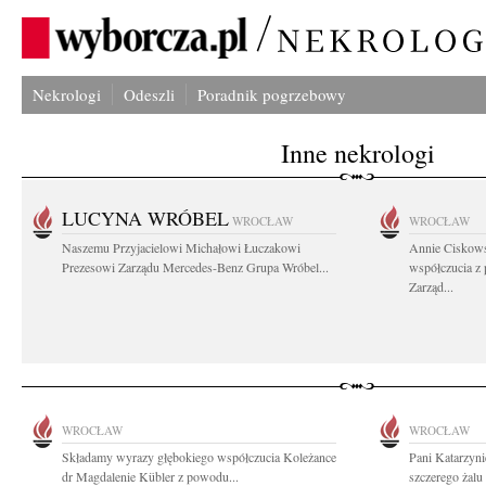
Nekrologi
Odeszli
Poradnik pogrzebowy
Inne nekrologi
LUCYNA WRÓBEL
WROCŁAW
WROCŁAW
Naszemu Przyjacielowi Michałowi Łuczakowi
Annie Ciskows
Prezesowi Zarządu Mercedes-Benz Grupa Wróbel...
współczucia z
Zarząd...
WROCŁAW
WROCŁAW
Składamy wyrazy głębokiego współczucia Koleżance
Pani Katarzyni
dr Magdalenie Kübler z powodu...
szczerego żalu