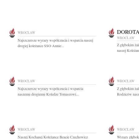
DOROTA
WROCŁAW
WROCŁAW
Najszczersze wyrazy współczucia i wsparcia naszej
Z głębokim ża
drogiej koleżance SSO Annie...
naszej Koleża
WROCŁAW
WROCŁAW
Najszczersze wyrazy współczucia i wsparcia
Z głębokim ża
naszemu drogiemu Koledze Tomaszowi...
Rodziców nasze
WROCŁAW
WROCŁAW
Naszej Kochanej Koleżance Beacie Czechowicz
Wyrazy głębok