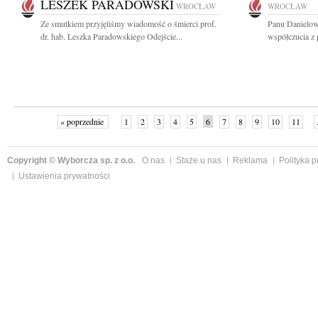
LESZEK PARADOWSKI
WROCŁAW
WROCŁAW
Ze smutkiem przyjęliśmy wiadomość o śmierci prof.
Panu Danielow
dr. hab. Leszka Paradowskiego Odejście...
współczucia z
« poprzednie
1
2
3
4
5
6
7
8
9
10
11
Copyright © Wyborcza sp. z o.o.
O nas
Staże u nas
Reklama
Polityka 
Ustawienia prywatności