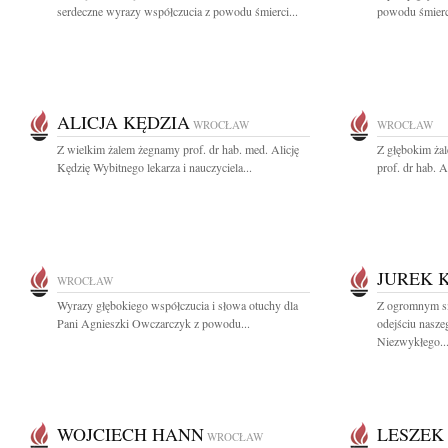
serdeczne wyrazy współczucia z powodu śmierci...
powodu śmierci
ALICJA KĘDZIA
WROCŁAW
WROCŁAW
Z wielkim żalem żegnamy prof. dr hab. med. Alicję
Z głębokim ża
Kędzię Wybitnego lekarza i nauczyciela...
prof. dr hab. Al
JUREK 
WROCŁAW
Wyrazy głębokiego współczucia i słowa otuchy dla
Z ogromnym s
Pani Agnieszki Owczarczyk z powodu...
odejściu nasze
Niezwykłego..
WOJCIECH HANN
LESZEK
WROCŁAW