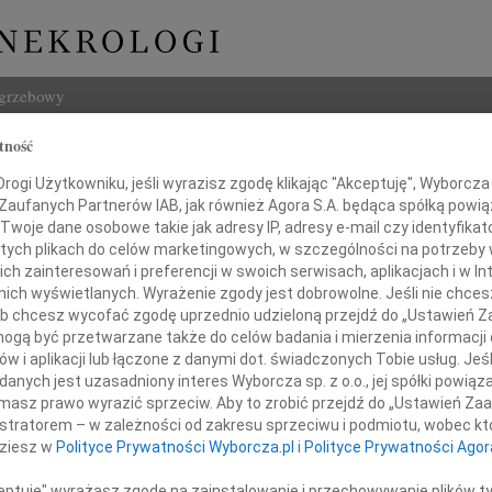
ogrzebowy
tność
Szukaj
ogi Użytkowniku, jeśli wyrazisz zgodę klikając "Akceptuję", Wyborcza sp
Imię i na
 Zaufanych Partnerów IAB, jak również Agora S.A. będąca spółką powi
Twoje dane osobowe takie jak adresy IP, adresy e-mail czy identyfikato
 tych plikach do celów marketingowych, w szczególności na potrzeby 
 zainteresowań i preferencji w swoich serwisach, aplikacjach i w Int
w nich wyświetlanych. Wyrażenie zgody jest dobrowolne. Jeśli nie chce
INNE NE
 lub chcesz wycofać zgodę uprzednio udzieloną przejdź do „Ustawień
Witol
gą być przetwarzane także do celów badania i mierzenia informacji
Z wie
w i aplikacji lub łączone z danymi dot. świadczonych Tobie usług. Jeś
Jadwi
Panu
nych jest uzasadniony interes Wyborcza sp. z o.o., jej spółki powiąza
Panu 
masz prawo wyrazić sprzeciw. Aby to zrobić przejdź do „Ustawień Z
Adam
ciejowi Korwinowi
istratorem – w zależności od zakresu sprzeciwu i podmiotu, wobec któ
Z wie
dziesz w
Polityce Prywatności Wyborcza.pl
i
Polityce Prywatności Agor
Alina
Alina
ceptuję" wyrażasz zgodę na zainstalowanie i przechowywanie plików t