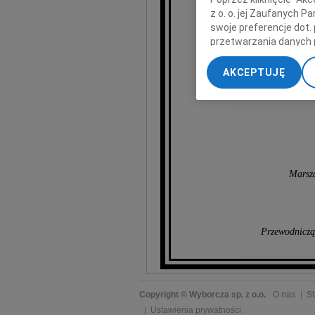
Dyrektor
z o. o. jej Zaufanych 
se
swoje preferencje dot.
przetwarzania danych 
„Ustawienia zaawansow
AKCEPTUJĘ
My, nasi Zaufani Part
dokładnych danych geol
Przechowywanie informa
treści, badnie odbiorcó
Marsz
Przewodniczą
Copyright © Wyborcza sp. z o.o.
O nas
St
Ustawienia prywatności