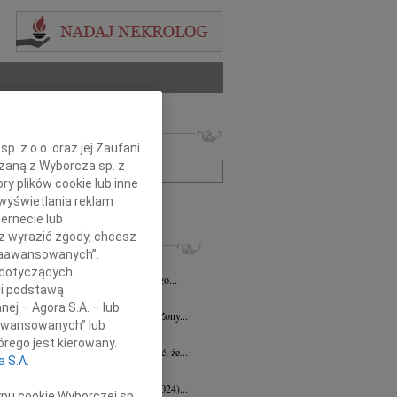
 nekrologów i wspomnień
. z o.o. oraz jej Zaufani
zwisko lub numer ogłoszenia:
ązaną z Wyborcza sp. z
ry plików cookie lub inne
wyświetlania reklam
+ szukanie zaawansowane
ernecie lub
sz wyrazić zgody, chcesz
KROLOGI
 Zaawansowanych”.
d Halka
wiek: 89
21.07.2026
Gdańsk
 dotyczących
lkim żalem i smutkiem żegnamy naszego...
li podstawą
ga Czajka
16.07.2026
Gdańsk
nej – Agora S.A. – lub
Andrzejowi Czajce z powodu śmierci Żony...
aawansowanych” lub
 Borowski
10.07.2026
Gdańsk
rego jest kierowany.
lkim smutkiem przyjęłyśmy wiadomość, że...
a S.A.
 Augustynowicz
03.07.2026
Gdańsk
 Augustynowicz z domu Hinz (1979-2024)...
ypu cookie Wyborczej sp.