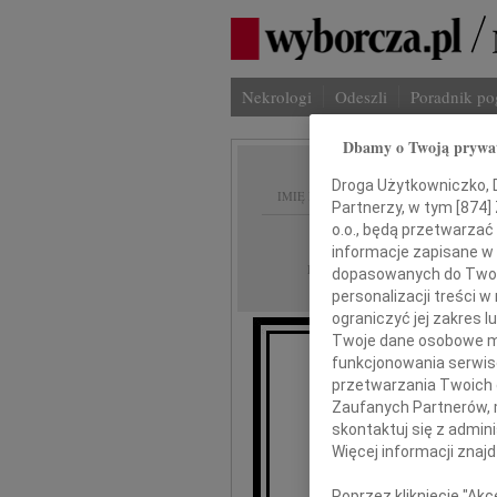
Nekrologi
Odeszli
Poradnik p
Dbamy o Twoją prywa
Droga Użytkowniczko, Dr
IMIĘ I NAZWISKO:
Partnerzy, w tym [
874
]
o.o., będą przetwarzać 
Gdańsk
REGION:
informacje zapisane w
04.11.2009
DATA EMISJI:
dopasowanych do Twoich
personalizacji treści 
ograniczyć jej zakres
Twoje dane osobowe mo
funkcjonowania serwisó
przetwarzania Twoich da
Zaufanych Partnerów, 
Ma
skontaktuj się z admin
Więcej informacji znaj
Poprzez kliknięcie "Ak