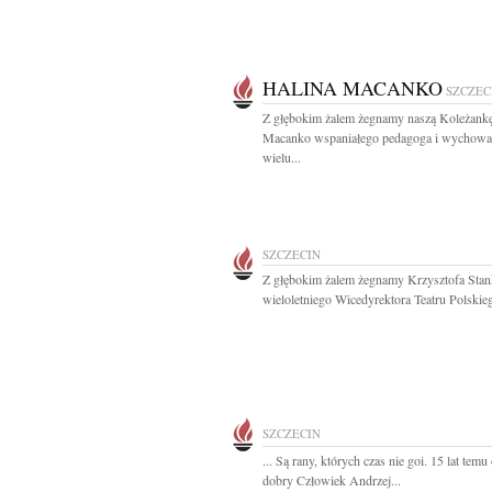
HALINA MACANKO
SZCZEC
Z głębokim żalem żegnamy naszą Koleżankę
Macanko wspaniałego pedagoga i wychow
wielu...
SZCZECIN
Z głębokim żalem żegnamy Krzysztofa Stan
wieloletniego Wicedyrektora Teatru Polskieg
SZCZECIN
... Są rany, których czas nie goi. 15 lat temu
dobry Człowiek Andrzej...