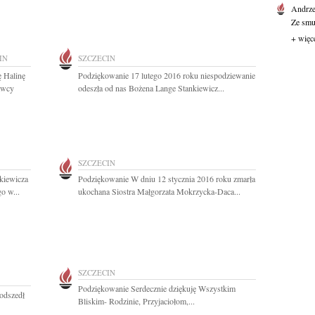
Andrze
Ze smu
+ więc
IN
SZCZECIN
 Halinę
Podziękowanie 17 lutego 2016 roku niespodziewanie
awcy
odeszła od nas Bożena Lange Stankiewicz...
SZCZECIN
kiewicza
Podziękowanie W dniu 12 stycznia 2016 roku zmarła
o w...
ukochana Siostra Małgorzata Mokrzycka-Daca...
SZCZECIN
Podziękowanie Serdecznie dziękuję Wszystkim
 odszedł
Bliskim- Rodzinie, Przyjaciołom,...