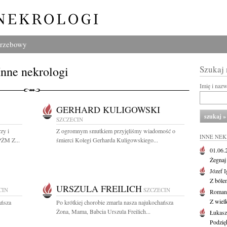
grzebowy
Inne nekrologi
Szukaj
Imię i naz
GERHARD KULIGOWSKI
SZCZECIN
zy i
Z ogromnym smutkiem przyjęliśmy wiadomość o
INNE NE
ŻM Z...
śmierci Kolegi Gerharda Kuligowskiego...
01.06
Żegnaj
Józef 
Z bóle
URSZULA FREILICH
CIN
SZCZECIN
Roman
Z wiel
ańsza
Po krótkiej chorobie zmarla nasza najukochańsza
Żona, Mama, Babcia Urszula Freilich...
Łukasz
Podzię