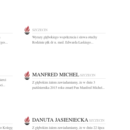
SZCZECIN
m
Wyrazy głębokiego współczucia i słowa otuchy
ges...
Rodzinie płk dr n. med. Edwarda Łaskiego...
MANFRED MICHEL
SZCZECIN
ierci
Z głębokim żalem zawiadamiamy, że w dniu 3
i...
października 2015 roku zmarł Pan Manfred Michel...
DANUTA JASIENIECKA
SZCZECIN
go Kolegę
Z głębokim żalem zawiadamiamy, że w dniu 22 lipca