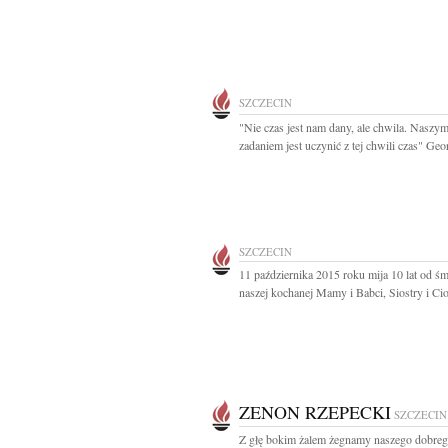
SZCZECIN
"Nie czas jest nam dany, ale chwila. Naszy
zadaniem jest uczynić z tej chwili czas" Geor
SZCZECIN
11 października 2015 roku mija 10 lat od śm
naszej kochanej Mamy i Babci, Siostry i Cioc
ZENON RZEPECKI
SZCZECIN
Z głę bokim żalem żegnamy naszego dobre