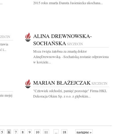
..
2015 roku zmarła Danuta Jasieniecka ukochana...
ALINA DREWNOWSKA-
CZECIN
SOCHAŃSKA
stawia
SZCZECIN
 i...
Msza święta żałobna za zmarłą doktor
AlinęDrewnowską- -Sochańską zostanie odprawiona
w kościele...
MARIAN BŁAŻEJCZAK
SZCZECIN
"Człowiek odchodzi, pamięć pozostaje" Firma HKL
niu mojej
Dekoracja Okien Sp. z o.o. z głębokim...
5
6
7
8
9
10
11
...
18
następne »