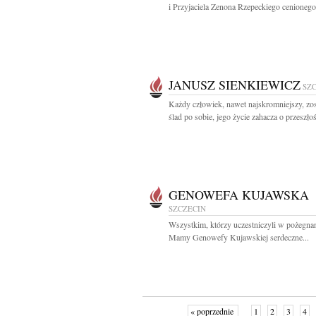
i Przyjaciela Zenona Rzepeckiego cenionego.
JANUSZ SIENKIEWICZ
SZ
Każdy człowiek, nawet najskromniejszy, zo
ślad po sobie, jego życie zahacza o przeszłość
GENOWEFA KUJAWSKA
SZCZECIN
Wszystkim, którzy uczestniczyli w pożegna
Mamy Genowefy Kujawskiej serdeczne...
« poprzednie
1
2
3
4