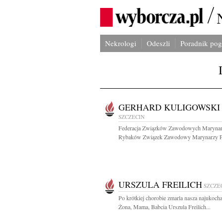
Nekrologi
Odeszli
Poradnik po
GERHARD KULIGOWSKI
SZCZECIN
Federacja Związków Zawodowych Marynar
Rybaków Związek Zawodowy Marynarzy P
URSZULA FREILICH
SZCZE
Po krótkiej chorobie zmarla nasza najukoch
Żona, Mama, Babcia Urszula Freilich...