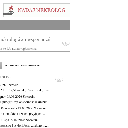
 nekrologów i wspomnień
wisko lub numer ogłoszenia:
+ szukanie zaawansowane
KROLOGI
.2026
Szczecin
 Alu Jola, Zbyszek, Ewa, Jurek, Ewa,...
Ignor
03.04.2026
Szczecin
m przyjęliśmy wiadomość o śmierci...
 Kraszewski
13.02.2026
Szczecin
kim smutkiem i żalem przyjąłem...
 Glapa
09.02.2026
Szczecin
kowanie Przyjaciołom, znajomym,...