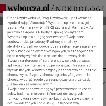
Dbamy o Twoją prywatność
Droga Użytkowniczko, Drogi Użytkowniku, jeśli wyrazisz
Nekrologi
Odeszli
Poradnik pogrzebowy
zgodę klikając "Akceptuję", Wyborcza sp. z o.o. oraz jej
Zaufani Partnerzy, w tym [
872
] Zaufanych Partnerów IAB,
jak również Agora S.A. będąca spółką powiązaną z
Wyborcza sp. z o.o., będą przetwarzać Twoje dane
osobowe takie jak adresy IP, adresy e-mail czy
IMIĘ I NAZWISKO:
identyfikatory plików cookie lub inne informacje zapisane w
Szczecin
REGION:
tych plikach do celów marketingowych, w szczególności
na potrzeby wyświetlania reklam dopasowanych do
02.11.2015
DATA EMISJI:
Twoich zainteresowań i preferencji w swoich serwisach,
aplikacjach i w Internecie lub personalizacji treści w nich
wyświetlanych. Wyrażenie zgody jest dobrowolne. Jeśli nie
chcesz wyrazić zgody, chcesz ograniczyć jej zakres lub
"Nie czas jest nam dany, ale chwila.
chcesz wycofać zgodę uprzednio udzieloną przejdź do
Naszym zadaniem jest uczynić z tej chwili czas"
„Ustawień Zaawansowanych”.
Georges Poulet
Twoje dane osobowe mogą być przetwarzane także do
celów badania i mierzenia informacji dotyczących
Wszystkim tym, którzy byli z nami w najtrudniejszych 
funkcjonowania serwisów i aplikacji lub łączone z danymi
dot. świadczonych Tobie usług. Jeśli podstawą
i podzielają nasz smutek po odejściu