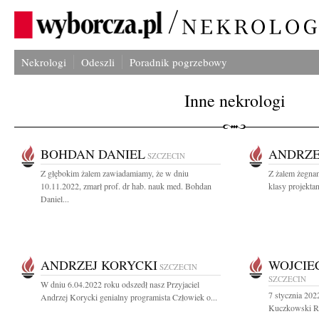
Nekrologi
Odeszli
Poradnik pogrzebowy
Inne nekrologi
BOHDAN DANIEL
ANDRZE
SZCZECIN
Z głębokim żalem zawiadamiamy, że w dniu
Z żalem żegna
10.11.2022, zmarł prof. dr hab. nauk med. Bohdan
klasy projektan
Daniel...
ANDRZEJ KORYCKI
WOJCIE
SZCZECIN
SZCZECIN
W dniu 6.04.2022 roku odszedł nasz Przyjaciel
7 stycznia 202
Andrzej Korycki genialny programista Człowiek o...
Kuczkowski Raz