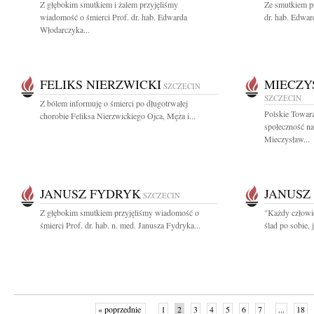
Z głębokim smutkiem i żalem przyjęliśmy
Ze smutkiem pr
wiadomość o śmierci Prof. dr. hab. Edwarda
dr. hab. Edwar
Włodarczyka...
FELIKS NIERZWICKI
MIECZY
SZCZECIN
SZCZECIN
Z bólem informuję o śmierci po długotrwałej
Polskie Towar
chorobie Feliksa Nierzwickiego Ojca, Męża i...
społeczność n
Mieczysław...
JANUSZ FYDRYK
JANUSZ
SZCZECIN
Z głębokim smutkiem przyjęliśmy wiadomość o
"Każdy człowie
śmierci Prof. dr. hab. n. med. Janusza Fydryka...
ślad po sobie, 
« poprzednie
1
2
3
4
5
6
7
...
18