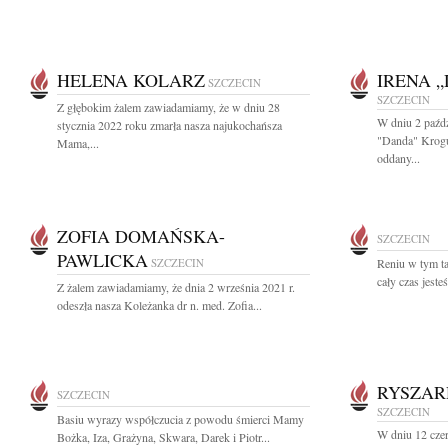
HELENA KOLARZ
IRENA 
SZCZECIN
SZCZECIN
Z głębokim żalem zawiadamiamy, że w dniu 28
W dniu 2 paźdz
stycznia 2022 roku zmarła nasza najukochańsza
"Danda" Krogu
Mama,...
oddany...
ZOFIA DOMAŃSKA-
SZCZECIN
PAWLICKA
SZCZECIN
Reniu w tym ta
cały czas jeste
Z żalem zawiadamiamy, że dnia 2 września 2021 r.
odeszła nasza Koleżanka dr n. med. Zofia...
RYSZAR
SZCZECIN
SZCZECIN
Basiu wyrazy współczucia z powodu śmierci Mamy
W dniu 12 cze
Bożka, Iza, Grażyna, Skwara, Darek i Piotr...