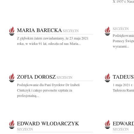
X 1937 r. Nasz
MARIA BARECKA
SZCZECIN
SZCZECIN
Podziękowani
Z głębokim żalem zawiadamiamy, że 23 maja 2021
Pomocy Święte
roku, w wieku 91 lat, odeszła od nas Maria...
wyrazami...
ZOFIA DOROSZ
TADEUS
SZCZECIN
Podziękowanie dla Pani Dyrektor Dr Izabeli
1 maja 2021 r. 
Ciuńczyk i całego personelu szpitala za
Tadeusza Ramik
profesjonalną...
EDWARD WŁODARCZYK
EDWAR
SZCZECIN
SZCZECIN