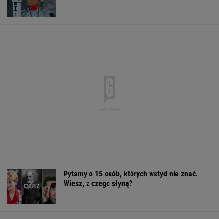
zaatakować NATO nawet tej jesieni
Sąd pokrzyżował plany Trumpa. "Nie
znamy żadnego przypadku w historii"
Włóż liść laurowy do lodówki na godzinę.
Efekt może cię zaskoczyć
Manifestacja pod Kancelarią Premiera.
Organizatorzy złożyli petycję
Sandały Keen to synonim wakacyjnego
komfortu - teraz tańsze o niemal 100 zł