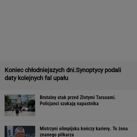
Pytamy o 15 osób, których wstyd nie znać.
Wiesz, z czego słyną?
Raport wywiadu USA. "WSJ": Putin może