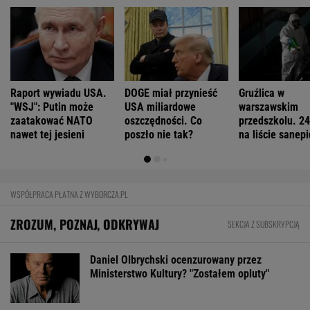
Coś właśnie pękło na rynku mieszkań. Po
ośmiu miesiącach stało się
BIZNES
Pierwszy etap GAT zakończony. To
strategiczna inwestycja dla polskiego
eksportu
MATERIAŁ PROMOCYJNY