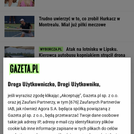
Trudno uwierzyć w to, co zrobił Hurkacz w
Montrealu. Miał już piłki meczowe
Atak na lotnisku w Lipsku.
Kierowca autobusu kopniakiem strącił drona
SUBSKRYPCJA
Tak Nawrocki wymyka się spod
Droga Użytkowniczko, Drogi Użytkowniku,
kontroli PiS. "Znalazł się w pułapce"
SUBSKRYPCJA
jeśli wyrazisz zgodę klikając „Akceptuję”, Gazeta.pl sp. z o.o.
oraz jej Zaufani Partnerzy, w tym [
676
] Zaufanych Partnerów
IAB, jak również Agora S.A. będąca spółką powiązaną z
Dwa pytony na szyi kobiety. Świadkowie
Gazeta.pl sp. z o.o., będą przetwarzać Twoje dane osobowe
wezwali policję
takie jak adresy IP, adresy e-mail czy identyfikatory plików
cookie lub inne informacje zapisane w tych plikach do celów