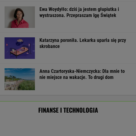
Starzejąca się Polska uwalnia tysiące
lokali. Co czeka rynek?