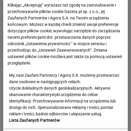
Klikając „Akceptuję” wyrażasz też zgodę na zainstalowanie i
przechowywanie plików cookie Gazeta.pl sp. z o.o., jej
Wachowicz wraz z Kurzopkami
pożegnała się z "halo tu polsat". Mówi o
Zaufanych Partnerów i Agora S.A. na Twoim urządzeniu
zaskoczeniu
końcowym. Możesz w każdej chwili zmienić swoje preferencje
dotyczące plików cookie, wywołując narzędzie do zarządzania
MARCIN WOLNIAK
twoimi preferencjami dot. przetwarzania danych poprzez
odnośnik „Ustawienia prywatności ” w stopce serwisu i
Zwodniczy quiz dla oczytanych. Wskażesz
przechodząc do „Ustawień Zaawansowanych”. Zmiana
prawdziwy tytuł książki?
ustawień plików cookie możliwa jest także za pomocą ustawień
przeglądarki.
My, nasi Zaufani Partnerzy i Agora S.A. możemy przetwarzać
Jeden wakacyjny nawyk może mieć
dane osobowe w następujących celach:
nieprzyjemne konsekwencje. Też tak robisz?
Użycie dokładnych danych geolokalizacyjnych. Aktywne
MATERIAŁ PROMOCYJNY
skanowanie charakterystyki urządzenia do celów
identyfikacji. Przechowywanie informacji na urządzeniu lub
dostęp do nich. Spersonalizowane reklamy i treści, pomiar
Partnerka Litewki po jego
reklam i treści, badnie odbiorców i ulepszanie usług.
śmierci: Niektórzy zlecieli się jak sępy
Lista Zaufanych Partnerów
SUBSKRYPCJA