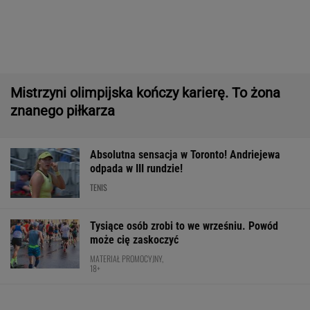
Nowy rozdział japońskiej precyzji. Lexus RZ
wraca w odświeżonej odsłonie i robi szał!
Majstersztyk
MATERIAŁ PROMOCYJNY
Trudno uwierzyć w to, co zrobił Hurkacz w
Montrealu. Miał już piłki meczowe
TENIS
Usyk wprost wskazał, kto wygra wojnę w
Ukrainie
BOKS
Niebywałe, co zrobiła Osaka w
Toronto. "Przerażające"
TENIS