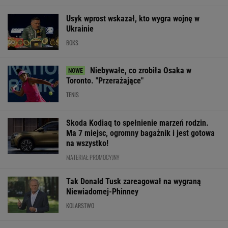
SUBSKRYPCJA
WIĘCEJ NIŻ WYNIK. SUBSKRYBUJ
POLITYKA
Sąd
Kraków. Łukasz
Ważna decyzja
Słowa
pokrzyżował
Gibała ogłosił
ws. sankcji dla
Nawrockiego
plany Trumpa.
start w
Rosji.
oburzyły
"Nie znamy
wyborach na
Amerykański
Zacharową.
żadnego
prezydenta
Senat
"Kliniczna
przypadku w
miasta
zagłosował
rusofobia"
WIADOMOŚCI
historii"