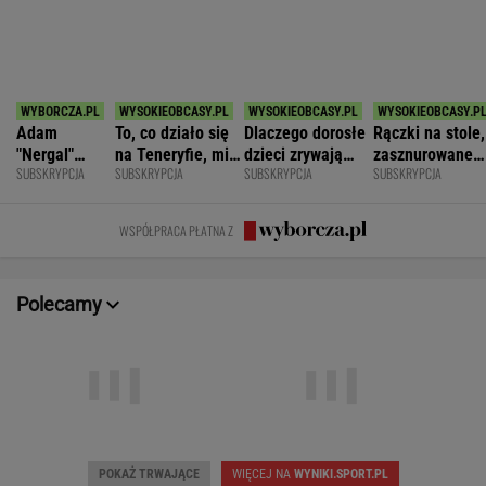
SPORT.PL
Mistrzyni olimpijska kończy karierę. To żona
znanego piłkarza