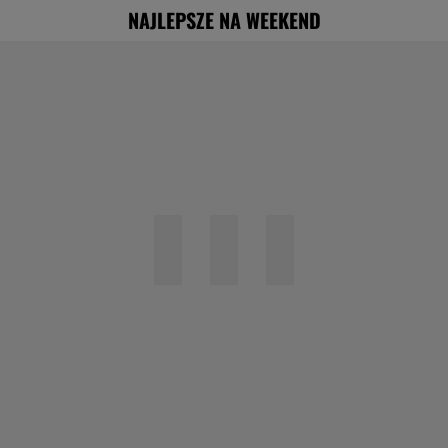
NAJLEPSZE NA WEEKEND
Obejrzałam najgorszy film tego roku. Po
seansie zostaje tylko niesmak
Specjalista ostrzega przed
pocketingiem. Skutki mogą być dotkliwe