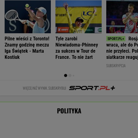
Kiedy upały wrócą do Polski? IMGW wskazał
dwa okresy
Nie będzie nowej umowy TVP z Kościołem.
Obowiązuje ta podpisana przez Kurskiego
MARCIN KOZŁOWSKI