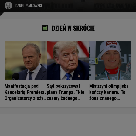
DANIEL MAIKOWSKI
DZIEŃ W SKRÓCIE
Manifestacja pod
Sąd pokrzyżował
Mistrzyni olimpijska
Kancelarią Premiera.
plany Trumpa. "Nie
kończy karierę. To
Organizatorzy złożyli
znamy żadnego
żona znanego
petycję
przypadku w historii"
piłkarza