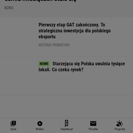
Niemiecki koncern
Nie tylko zaćmienie
Praca od zaraz 
RWE zamieni w USA
Słońca. Sierpień
pensją do 13 tys
morskie farmy
zamieni niebo w scenę
Pracodawca
wiatrowe na LNG
niezwykłych widowisk
przewidział też
WALUTY I GIEŁDA
EUR
USD
CHF
GBP
WIG
4,2983
3,7187
4,6027
5,0166
151 782,92
-0,09%
-0,41%
0,15%
-0,13%
-0,24%
SPRAWDŹ NOTOWANIA
Quiz
Wideo
Gazeta.pl
Poczta
Pogoda