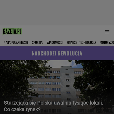
NAJPOPULARNIEJSZE
SPORT.PL
WIADOMOŚCI
FINANSE I TECHNOLOGIA
MOTORYZA
NADCHODZI REWOLUCJA
Starzejąca się Polska uwalnia tysiące lokali.
Co czeka rynek?