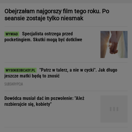
"Patrz w talerz, a nie w cycki". Jak długo
jeszcze matki będą to znosić
SUBSKRYPCJA
Dowódca musiał dać im pozwolenie: "Ależ
rozbierajcie się, kobiety"
Dziewczynka z Bagdadu, która narysowała XXI wiek
Zakochała się w kucharzu z
chińskiego baru w Bydgoszczy
SUBSKRYPCJA