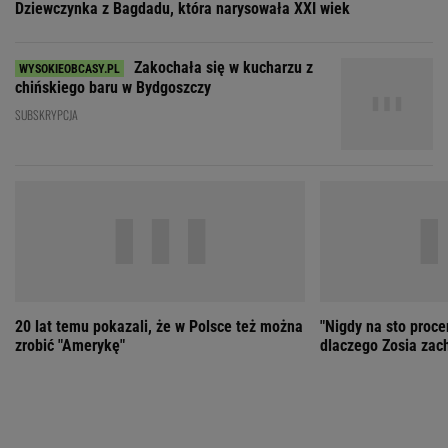
20 lat temu pokazali, że w Polsce też można
"Nigdy na sto proce
zrobić "Amerykę"
dlaczego Zosia zac
ZOBACZ WSZYSTKIE
Wybierz miasto
PEŁNA POGODA
Załaduj ponownie
Jakość powietrza:
-
Ciśnienie:
Opady:
Zachmurzenie:
-
-%
-%