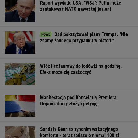
OFERTY AVANTI24
ZUS dopłaca
Zwodniczy quiz dla
Dlaczego warto
Ukraińcom do
oczytanych. Wskażesz
spryskać klucze
emerytur.
prawdziwy tytuł
octem? Sztuczk
Konfederacja grzmi,
książki?
której mało kto
ale zapomina o ważnej
rzeczy
ŻYĆ LEPIEJ