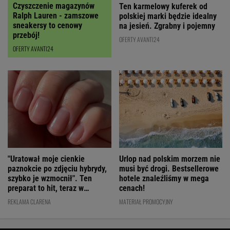
Czyszczenie magazynów
Ten karmelowy kuferek od
Ralph Lauren - zamszowe
polskiej marki będzie idealny
sneakersy to cenowy
na jesień. Zgrabny i pojemny
przebój!
OFERTY AVANTI24
OFERTY AVANTI24
"Uratował moje cienkie
Urlop nad polskim morzem nie
paznokcie po zdjęciu hybrydy,
musi być drogi. Bestsellerowe
szybko je wzmocnił". Ten
hotele znaleźliśmy w mega
preparat to hit, teraz w
cenach!
świetnej cenie
REKLAMA CLARENA
MATERIAŁ PROMOCYJNY