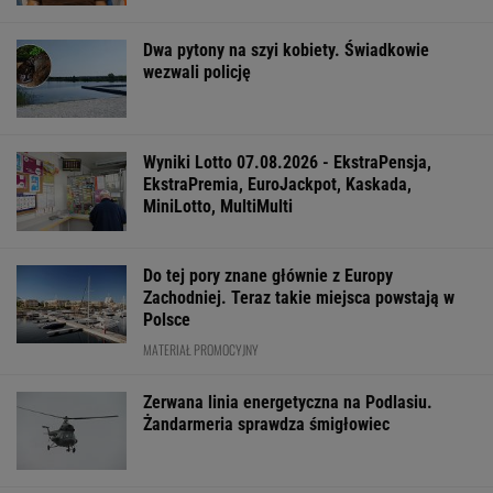
Ewa Woydyłło: dziś ja jestem głupiutka i
wystraszona. Przepraszam Igę Świątek
Katarzyna poroniła. Lekarka uparła się przy
skrobance
Anna Czartoryska-Niemczycka: Dla mnie to
nie miejsce na wakacje. To drugi dom
FINANSE I TECHNOLOGIA