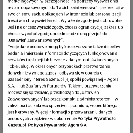
marketingowych, w szczególności na potrzeby wyświetlania
reklam dopasowanych do Twoich zainteresowań i preferencji w
swoich serwisach, aplikacjach i w Internecie lub personalizacji
treści w nich wyświetlanych. Wyrażenie zgody jest dobrowolne.
Jeśli nie chcesz wyrazić zgody, chcesz ograniczyć jej zakres lub
chcesz wycofać zgodę uprzednio udzieloną przejdź do
„Ustawień Zaawansowanych”.
Twoje dane osobowe mogą być przetwarzane także do celów
badania i mierzenia informacji dotyczących funkcjonowania
serwisów i aplikacji lub łączone z danymi dot. świadczonych
Tobie usług. W określonych przypadkach przetwarzanie
danych nie wymaga zgody i odbywa się w oparciu o
uzasadniony interes Gazeta.pl, jej spółki powiązanej – Agora
S.A. – lub Zaufanych Partnerów. Takiemu przetwarzaniu
możesz się sprzeciwić, przechodząc do „Ustawień
Zaawansowanych” lub przez kontakt z administratorem – w
zależności od zakresu sprzeciwu i podmiotu, wobec którego
jest kierowany. Więcej informacji o przetwarzaniu danych
Oto darmowy sposób na
osobowych znajdziesz w dokumencie
Polityka Prywatności
odcinkowe pomiary prędkości. Polski program
Gazeta.pl
i
Polityka Prywatności Agora S.A.
TOMASZ OKUROWSKI