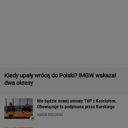
spod Śnieżki. To Polak
Dwa pytony na szyi kobiety. Świadkowie
wezwali policję
Wyniki Lotto 07.08.2026 - EkstraPensja,
EkstraPremia, EuroJackpot, Kaskada,
MiniLotto, MultiMulti
Do tej pory znane głównie z Europy
Zachodniej. Teraz takie miejsca powstają w
Polsce
MATERIAŁ PROMOCYJNY
Zerwana linia energetyczna na Podlasiu.
Żandarmeria sprawdza śmigłowiec