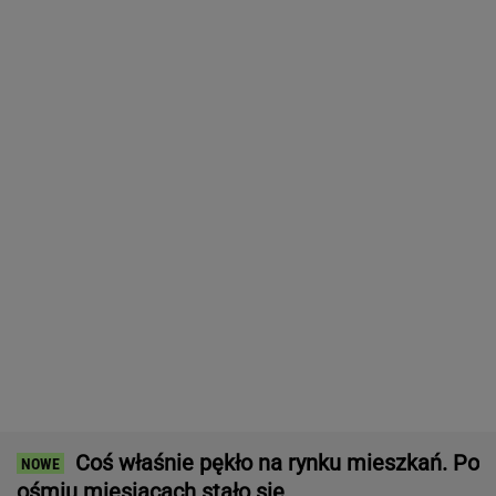
Masowo tracą pracę przez AI?
To tylko forma "moralnego bufora"
SUBSKRYPCJA
Najlepszy smartwatch? Ta marka pozostawia
konkurencję w tyle! Technologie? Na medal!
REKLAMA CENEO
ZUS dopłaca Ukraińcom do emerytur.
Konfederacja grzmi, ale zapomina o ważnej
rzeczy
Import saudyjskiej ropy do USA spadł do zera.
Sprytni Amerykanie mają nowe źródło
BIZNES