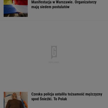
Raport wywiadu USA.
DOGE miał przynieść
Gruźlica w
"WSJ": Putin może
USA miliardowe
warszawskim
zaatakować NATO
oszczędności. Co
przedszkolu. 24
nawet tej jesieni
poszło nie tak?
na liście sanep
WSPÓŁPRACA PŁATNA Z WYBORCZA.PL
ZROZUM, POZNAJ, ODKRYWAJ
SEKCJA Z SUBSKRYPCJĄ
Daniel Olbrychski ocenzurowany przez
Ministerstwo Kultury? "Zostałem opluty"