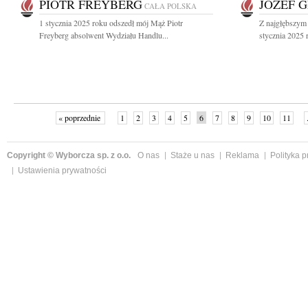
PIOTR FREYBERG
JÓZEF 
CAŁA POLSKA
1 stycznia 2025 roku odszedł mój Mąż Piotr
Z najgłębszym
Freyberg absolwent Wydziału Handlu...
stycznia 2025 
« poprzednie
1
2
3
4
5
6
7
8
9
10
11
Copyright © Wyborcza sp. z o.o.
O nas
Staże u nas
Reklama
Polityka 
Ustawienia prywatności