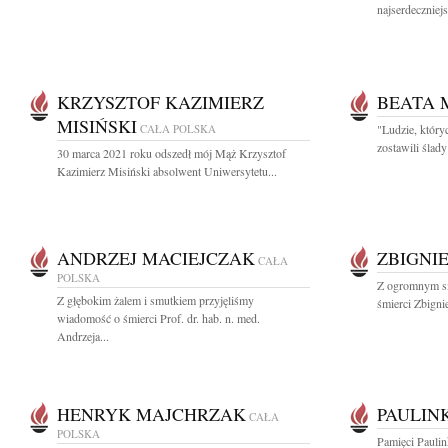
najserdeczniejs
KRZYSZTOF KAZIMIERZ
BEATA 
MISIŃSKI
CAŁA POLSKA
"Ludzie, który
zostawili ślad
30 marca 2021 roku odszedł mój Mąż Krzysztof
Kazimierz Misiński absolwent Uniwersytetu...
ANDRZEJ MACIEJCZAK
ZBIGNI
CAŁA
POLSKA
Z ogromnym s
Z głębokim żalem i smutkiem przyjęliśmy
śmierci Zbigni
wiadomość o śmierci Prof. dr. hab. n. med.
Andrzeja...
HENRYK MAJCHRZAK
PAULIN
CAŁA
POLSKA
Pamięci Paulin