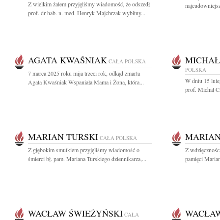
Z wielkim żalem przyjęliśmy wiadomość, że odszedł
najcudowniejsz
prof. dr hab. n. med. Henryk Majchrzak wybitny...
AGATA KWAŚNIAK
MICHAŁ
CAŁA POLSKA
POLSKA
7 marca 2025 roku mija trzeci rok, odkąd zmarła
W dniu 15 lute
Agata Kwaśniak Wspaniała Mama i Żona, która...
prof. Michał Cz
MARIAN TURSKI
MARIAN
CAŁA POLSKA
Z głębokim smutkiem przyjęliśmy wiadomość o
Z wdzięcznośc
śmierci bł. pam. Mariana Turskiego dziennikarza,...
pamięci Marian
WACŁAW ŚWIEŻYŃSKI
WACŁAW
CAŁA