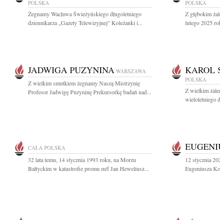
POLSKA
POLSKA
Żegnamy Wacława Świeżyńskiego długoletniego
Z głębokim ża
dziennikarza „Gazety Telewizyjnej" Koleżanki i...
lutego 2025 ro
JADWIGA PUZYNINA
KAROL 
WARSZAWA
POLSKA
Z wielkim smutkiem żegnamy Naszą Mistrzynię
Z wielkim żal
Profesor Jadwigę Puzyninę Prekursorkę badań nad...
wieloletniego d
EUGENI
CAŁA POLSKA
32 lata temu, 14 stycznia 1993 roku, na Morzu
12 stycznia 20
Bałtyckim w katastrofie promu m/f Jan Heweliusz...
Eugeniusza Koz