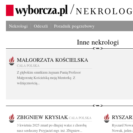
Nekrologi
Odeszli
Poradnik pogrzebowy
Inne nekrologi
MAŁGORZATA KOŚCIELSKA
CAŁA POLSKA
Z głębokim smutkiem żegnam Panią Profesor
Małgorzatę Kościelską moją Mentorkę. Z
wdzięcznością...
ZBIGNIEW KRYSIAK
RYSZAR
CAŁA POLSKA
3 kwietnia 2025 zmarł po długiej walce z chorobą
Ryszard Nowak
nasz serdeczny Przyjaciel mgr. inż. Zbigniew...
Nowak, jeden z