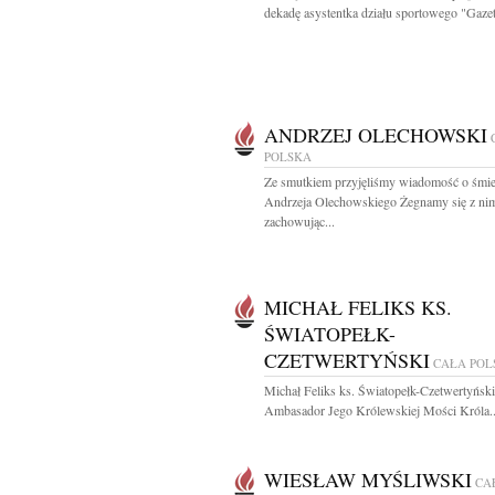
dekadę asystentka działu sportowego "Gazet
ANDRZEJ OLECHOWSKI
POLSKA
Ze smutkiem przyjęliśmy wiadomość o śmie
Andrzeja Olechowskiego Żegnamy się z ni
zachowując...
MICHAŁ FELIKS KS.
ŚWIATOPEŁK-
CZETWERTYŃSKI
CAŁA POL
Michał Feliks ks. Światopełk-Czetwertyński
Ambasador Jego Królewskiej Mości Króla..
WIESŁAW MYŚLIWSKI
CA