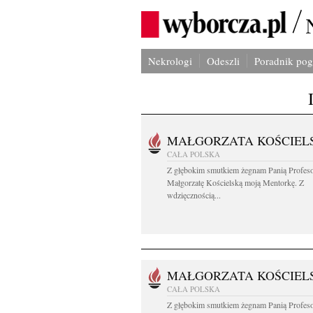
Nekrologi
Odeszli
Poradnik po
MAŁGORZATA KOŚCIEL
CAŁA POLSKA
Z głębokim smutkiem żegnam Panią Profes
Małgorzatę Kościelską moją Mentorkę. Z
wdzięcznością...
MAŁGORZATA KOŚCIEL
CAŁA POLSKA
Z głębokim smutkiem żegnam Panią Profes