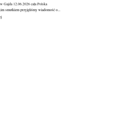
aw Gajda
12.06.2026
cała Polska
kim smutkiem przyjęliśmy wiadomość o...
ej