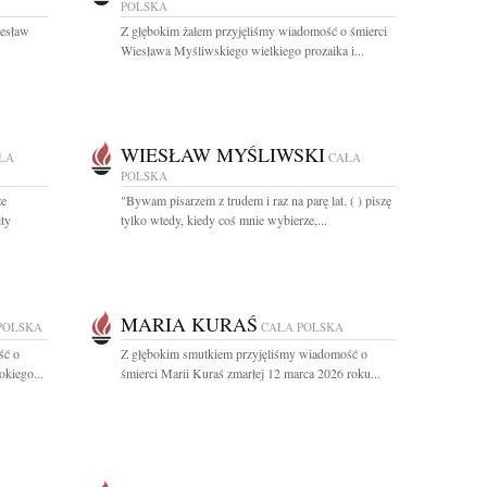
POLSKA
iesław
Z głębokim żalem przyjęliśmy wiadomość o śmierci
Wiesława Myśliwskiego wielkiego prozaika i...
WIESŁAW MYŚLIWSKI
ŁA
CAŁA
POLSKA
że
"Bywam pisarzem z trudem i raz na parę lat. ( ) piszę
ty
tylko wtedy, kiedy coś mnie wybierze,...
MARIA KURAŚ
POLSKA
CAŁA POLSKA
ść o
Z głębokim smutkiem przyjęliśmy wiadomość o
okiego...
śmierci Marii Kuraś zmarłej 12 marca 2026 roku...