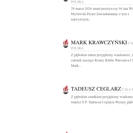
POLSKA
29 marca 2026 zmarł przeżywszy 94 lata W
Myśliwski Pisarz Zawiadamiamy o tym z
najwyższym...
MARK KRAWCZYŃSKI
CA
POLSKA
Z głębokim żalem przyjęliśmy wiadomość, 
członek naszego Rotary Klubu Warszawa Ci
Mark...
TADEUSZ CEGLARZ
CAŁA 
Z głębokim smutkiem przyjęliśmy wiadomo
śmierci Ś.P. Tadeusza Ceglarza Wyrazy głęb