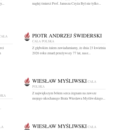
y...
nagłej śmierci Prof. Janusza Czyża Był nie tylko...
PIOTR ANDRZEJ ŚWIDERSKI
CAŁA
CAŁA POLSKA
rci
Z głębokim żalem zawiadamiamy, że dnia 23 kwietnia
m
2026 roku zmarł przeżywszy 77 lat, nasz...
WIESŁAW MYŚLIWSKI
CAŁA
POLSKA
Z największym bólem serca żegnam na zawsze
SKA
mojego ukochanego Brata Wiesława Myśliwskiego...
.
WIESŁAW MYŚLIWSKI
ŁA
CAŁA