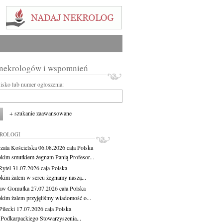
 nekrologów i wspomnień
wisko lub numer ogłoszenia:
+ szukanie zaawansowane
KROLOGI
zata Kościelska
06.08.2026
cała Polska
okim smutkiem żegnam Panią Profesor...
Rytel
31.07.2026
cała Polska
okim żalem w sercu żegnamy naszą...
ław Gomułka
27.07.2026
cała Polska
okim żalem przyjęliśmy wiadomość o...
ilecki
17.07.2026
cała Polska
 Podkarpackiego Stowarzyszenia...