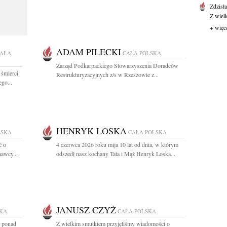
Zdzisł
Z wiel
+ więc
ADAM PILECKI
AŁA
CAŁA POLSKA
Zarząd Podkarpackiego Stowarzyszenia Doradców
 śmierci
Restrukturyzacyjnych z/s w Rzeszowie z...
go...
HENRYK LOSKA
LSKA
CAŁA POLSKA
ć o
4 czerwca 2026 roku mija 10 lat od dnia, w którym
nawcy...
odszedł nasz kochany Tata i Mąż Henryk Loska...
JANUSZ CZYŻ
SKA
CAŁA POLSKA
z ponad
Z wielkim smutkiem przyjęliśmy wiadomości o