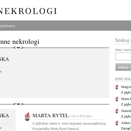
grzebowy
Inne nekrologi
Szukaj
Imię i naz
SKA
or
INNE NE
Małgor
Z głęb
Marta 
Z głęb
Stanis
SKA
MARTA RYTEL
CAŁA POLSKA
Z głęb
Adam P
Z głębokim żalem w sercu żegnamy naszą najdroższą
or
Zarząd
Przyjaciółkę Martę Rytel Opuścił...