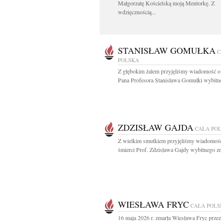
Małgorzatę Kościelską moją Mentorkę. Z
wdzięcznością...
STANISŁAW GOMUŁKA
C
POLSKA
Z głębokim żalem przyjęliśmy wiadomość o
Pana Profesora Stanisława Gomułki wybitne
ZDZISŁAW GAJDA
CAŁA PO
Z wielkim smutkiem przyjęliśmy wiadomoś
śmierci Prof. Zdzisława Gajdy wybitnego z
WIESŁAWA FRYC
CAŁA POL
16 maja 2026 r. zmarła Wiesława Fryc prze