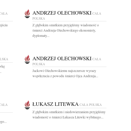
ANDRZEJ OLECHOWSKI
CAŁA
CAŁA
POLSKA
ejściu
Z głębokim smutkiem przyjęliśmy wiadomość o
śmierci Andrzeja Olechowskiego ekonomisty,
dyplomaty...
ANDRZEJ OLECHOWSKI
OLSKA
CAŁA
POLSKA
wkę
Jackowi Olechowskiemu najszczersze wyrazy
..
współczucia z powodu śmierci Ojca Andrzeja...
ŁUKASZ LITEWKA
CAŁA
CAŁA POLSKA
Z głębokim smutkiem i niedowierzaniem przyjęliśmy
wiadomość o śmierci Łukasza Litewki wybitnego...
go...