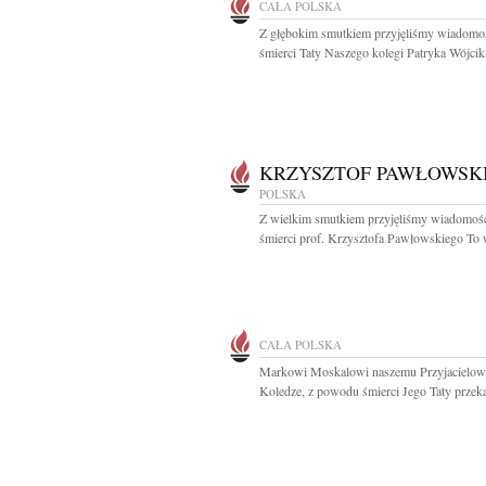
CAŁA POLSKA
Z głębokim smutkiem przyjęliśmy wiadomo
śmierci Taty Naszego kolegi Patryka Wójcika
KRZYSZTOF PAWŁOWSK
POLSKA
Z wielkim smutkiem przyjęliśmy wiadomoś
śmierci prof. Krzysztofa Pawłowskiego To w
CAŁA POLSKA
Markowi Moskalowi naszemu Przyjacielowi
Koledze, z powodu śmierci Jego Taty przeka