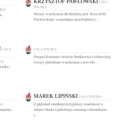
KRZYSZTOF PAWŁOWSKI
CAŁA
POLSKA
ść o
Wyrazy współczucia dla Rodziny prof. Krzysztofa
...
Pawłowskiego wspaniałego przedsiębiorcy,...
I
CAŁA
CAŁA POLSKA
Drogiej Koleżance Justynie Bartkiewicz-Godlewskiej
ć o
wyrazy głębokiego współczucia z powodu...
ielka...
MAREK LIPIŃSKI
CAŁA POLSKA
 i
Z głębokim smutkiem przyjęliśmy wiadomość o
zujemy...
śmierci Marka Lipińskiego cenionego dziennikarza
i...