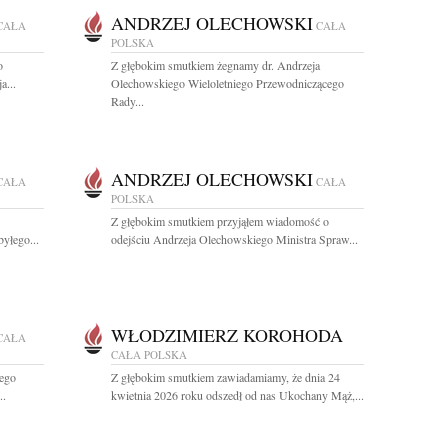
ANDRZEJ OLECHOWSKI
CAŁA
CAŁA
POLSKA
o
Z głębokim smutkiem żegnamy dr. Andrzeja
a...
Olechowskiego Wieloletniego Przewodniczącego
Rady...
ANDRZEJ OLECHOWSKI
CAŁA
CAŁA
POLSKA
Z głębokim smutkiem przyjąłem wiadomość o
yłego...
odejściu Andrzeja Olechowskiego Ministra Spraw...
WŁODZIMIERZ KOROHODA
CAŁA
CAŁA POLSKA
ego
Z głębokim smutkiem zawiadamiamy, że dnia 24
..
kwietnia 2026 roku odszedł od nas Ukochany Mąż,...