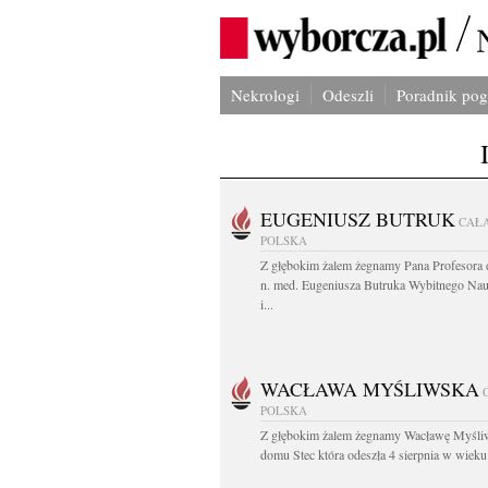
Nekrologi
Odeszli
Poradnik po
EUGENIUSZ BUTRUK
CAŁ
POLSKA
Z głębokim żalem żegnamy Pana Profesora d
n. med. Eugeniusza Butruka Wybitnego Na
i...
WACŁAWA MYŚLIWSKA
POLSKA
Z głębokim żalem żegnamy Wacławę Myśli
domu Stec która odeszła 4 sierpnia w wieku.