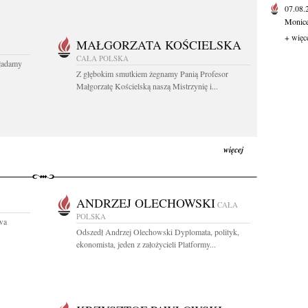
07.08
Monice 
+ więc
MAŁGORZATA KOŚCIELSKA
CAŁA POLSKA
kładamy
Z głębokim smutkiem żegnamy Panią Profesor
Małgorzatę Kościelską naszą Mistrzynię i...
więcej
ANDRZEJ OLECHOWSKI
CAŁA
POLSKA
owa
Odszedł Andrzej Olechowski Dyplomata, polityk,
ekonomista, jeden z założycieli Platformy...