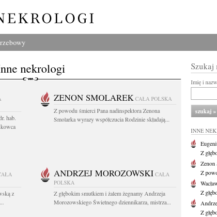
grzebowy
Inne nekrologi
Szukaj
Imię i naz
ZENON SMOLAREK
A
CAŁA POLSKA
Z powodu śmierci Pana nadinspektora Zenona
r. hab.
Smolarka wyrazy współczucia Rodzinie składają...
ukowca
INNE NE
Eugeni
Z głęb
Zenon 
ANDRZEJ MOROZOWSKI
Z powo
CAŁA
CAŁA
POLSKA
Wacła
Z głęb
wską z
Z głębokim smutkiem i żalem żegnamy Andrzeja
..
Morozowskiego Świetnego dziennikarza, mistrza...
Andrze
Z głęb