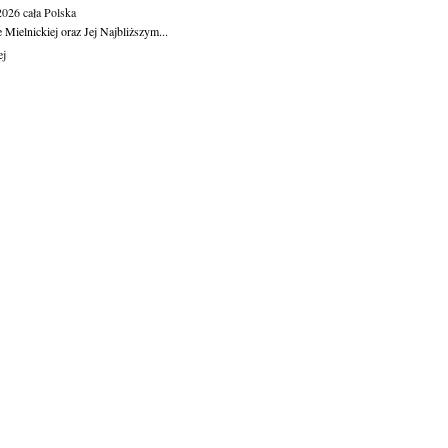
.2026
cała Polska
Mielnickiej oraz Jej Najbliższym...
ej