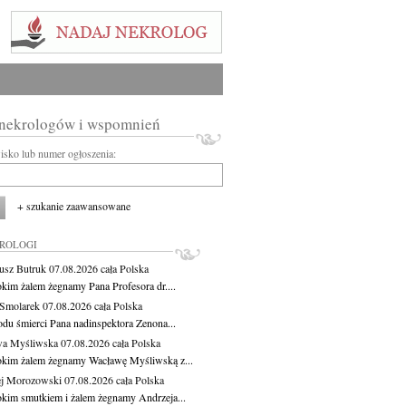
 nekrologów i wspomnień
wisko lub numer ogłoszenia:
+ szukanie zaawansowane
KROLOGI
usz Butruk
07.08.2026
cała Polska
okim żalem żegnamy Pana Profesora dr....
Smolarek
07.08.2026
cała Polska
du śmierci Pana nadinspektora Zenona...
wa Myśliwska
07.08.2026
cała Polska
okim żalem żegnamy Wacławę Myśliwską z...
j Morozowski
07.08.2026
cała Polska
okim smutkiem i żalem żegnamy Andrzeja...