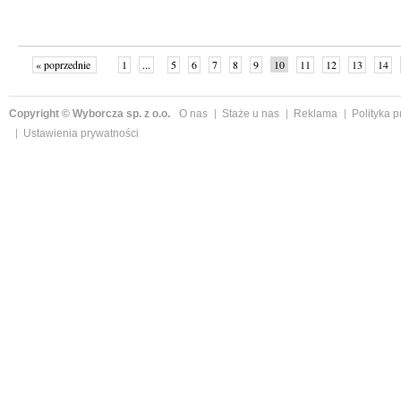
« poprzednie
1
...
5
6
7
8
9
10
11
12
13
14
Copyright © Wyborcza sp. z o.o.
O nas
Staże u nas
Reklama
Polityka 
Ustawienia prywatności