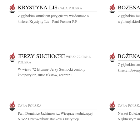
KRYSTYNA LIS
BOŻENA
CAŁA POLSKA
Z głębokim smutkiem przyjęliśmy wiadomość o
Z głębokim ża
śmierci Krystyny Lis Pani Premier RP,...
wybitnej aktork
JERZY SUCHOCKI
BOŻENA
WIEK: 72
CAŁA
POLSKA
Z głębokim sm
W wieku 72 lat zmarł Jerzy Suchocki ceniony
śmierci Bożeny 
kompozytor, autor tekstów, aranżer i...
CAŁA POLSKA
CAŁA POLSK
Pani Dominice Jachimowicz Wiceprzewodniczącej
Naszej Koleżan
NSZZ Pracowników Banków i Instytucji...
Najbliższym na