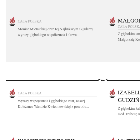
MAŁGOR
CAŁA POLSKA
CAŁA POLSK
Monice Mielnickiej oraz Jej Najbliższym składamy
Z głębokim sm
wyrazy głębokiego współczucia i słowa...
Małgorzatę Koś
IZABEL
CAŁA POLSKA
GUDZIŃ
Wyrazy współczucia i głębokiego żalu, naszej
Koleżance Wandzie Kwietniewskiej z powodu...
Z głębokim żal
med. Izabellę 