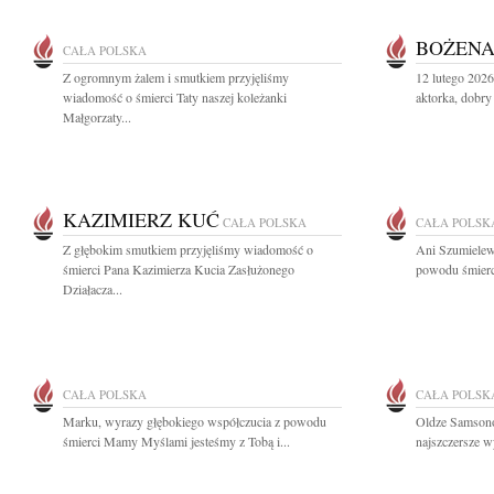
BOŻENA
CAŁA POLSKA
Z ogromnym żalem i smutkiem przyjęliśmy
12 lutego 202
wiadomość o śmierci Taty naszej koleżanki
aktorka, dobry 
Małgorzaty...
KAZIMIERZ KUĆ
CAŁA POLSKA
CAŁA POLSK
Z głębokim smutkiem przyjęliśmy wiadomość o
Ani Szumielew
śmierci Pana Kazimierza Kucia Zasłużonego
powodu śmierc
Działacza...
CAŁA POLSKA
CAŁA POLSK
Marku, wyrazy głębokiego współczucia z powodu
Oldze Samsono
śmierci Mamy Myślami jesteśmy z Tobą i...
najszczersze w