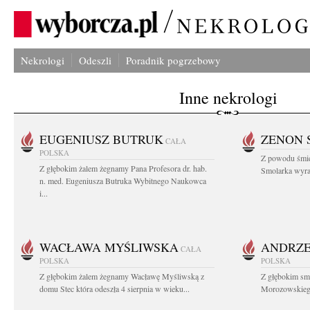
Nekrologi
Odeszli
Poradnik pogrzebowy
Inne nekrologi
EUGENIUSZ BUTRUK
ZENON 
CAŁA
POLSKA
Z powodu śmie
Z głębokim żalem żegnamy Pana Profesora dr. hab.
Smolarka wyraz
n. med. Eugeniusza Butruka Wybitnego Naukowca
i...
WACŁAWA MYŚLIWSKA
ANDRZE
CAŁA
POLSKA
POLSKA
Z głębokim żalem żegnamy Wacławę Myśliwską z
Z głębokim sm
domu Stec która odeszła 4 sierpnia w wieku...
Morozowskiego 