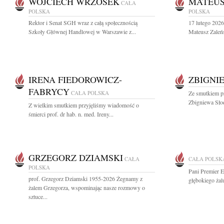
WOJCIECH WRZOSEK
MATEUS
CAŁA
POLSKA
POLSKA
Rektor i Senat SGH wraz z całą społecznością
17 lutego 2026
Szkoły Głównej Handlowej w Warszawie z...
Mateusz Zaleńs
IRENA FIEDOROWICZ-
ZBIGNI
FABRYCY
CAŁA POLSKA
Ze smutkiem pr
Zbigniewa Słod
Z wielkim smutkiem przyjęliśmy wiadomość o
śmierci prof. dr hab. n. med. Ireny...
GRZEGORZ DZIAMSKI
CAŁA
CAŁA POLSK
POLSKA
Pani Premier 
prof. Grzegorz Dziamski 1955-2026 Żegnamy z
głębokiego żal
żalem Grzegorza, wspominając nasze rozmowy o
sztuce...