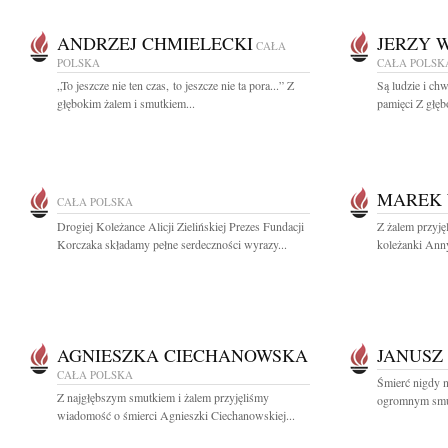
ANDRZEJ CHMIELECKI
JERZY 
CAŁA
POLSKA
CAŁA POLSK
„To jeszcze nie ten czas, to jeszcze nie ta pora...” Z
Są ludzie i ch
głębokim żalem i smutkiem...
pamięci Z głęb
MAREK 
CAŁA POLSKA
Drogiej Koleżance Alicji Zielińskiej Prezes Fundacji
Z żalem przyję
Korczaka składamy pełne serdeczności wyrazy...
koleżanki Anny
AGNIESZKA CIECHANOWSKA
JANUSZ
CAŁA POLSKA
Śmierć nigdy n
Z najgłębszym smutkiem i żalem przyjęliśmy
ogromnym smut
wiadomość o śmierci Agnieszki Ciechanowskiej...