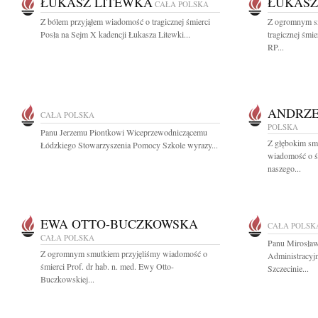
ŁUKASZ LITEWKA
ŁUKASZ
CAŁA POLSKA
Z bólem przyjąłem wiadomość o tragicznej śmierci
Z ogromnym s
Posła na Sejm X kadencji Łukasza Litewki...
tragicznej śmi
RP...
ANDRZE
CAŁA POLSKA
POLSKA
Panu Jerzemu Piontkowi Wiceprzewodniczącemu
Z głębokim smu
Łódzkiego Stowarzyszenia Pomocy Szkole wyrazy...
wiadomość o ś
naszego...
EWA OTTO-BUCZKOWSKA
CAŁA POLSK
CAŁA POLSKA
Panu Mirosław
Z ogromnym smutkiem przyjęliśmy wiadomość o
Administracy
śmierci Prof. dr hab. n. med. Ewy Otto-
Szczecinie...
Buczkowskiej...