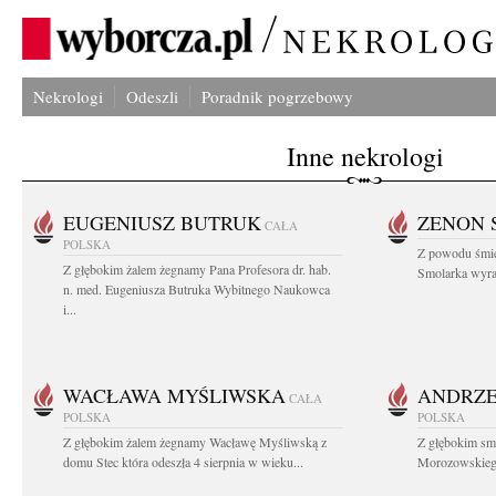
Nekrologi
Odeszli
Poradnik pogrzebowy
Inne nekrologi
EUGENIUSZ BUTRUK
ZENON 
CAŁA
POLSKA
Z powodu śmie
Z głębokim żalem żegnamy Pana Profesora dr. hab.
Smolarka wyraz
n. med. Eugeniusza Butruka Wybitnego Naukowca
i...
WACŁAWA MYŚLIWSKA
ANDRZE
CAŁA
POLSKA
POLSKA
Z głębokim żalem żegnamy Wacławę Myśliwską z
Z głębokim sm
domu Stec która odeszła 4 sierpnia w wieku...
Morozowskiego 