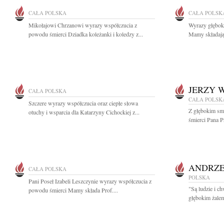
CAŁA POLSKA
CAŁA POLSK
Mikołajowi Chrzanowi wyrazy współczucia z
Wyrazy głębok
powodu śmierci Dziadka koleżanki i koledzy z...
Mamy składają 
JERZY 
CAŁA POLSKA
CAŁA POLSK
Szczere wyrazy współczucia oraz ciepłe słowa
Z głębokim sm
otuchy i wsparcia dla Katarzyny Cichockiej z...
śmierci Pana Pr
ANDRZE
CAŁA POLSKA
POLSKA
Pani Poseł Izabeli Leszczynie wyrazy współczucia z
"Są ludzie i ch
powodu śmierci Mamy składa Prof....
głębokim żalem