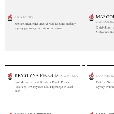
MAŁGOR
CAŁA POLSKA
CAŁA POLSK
Monice Mielnickiej oraz Jej Najbliższym składamy
Z głębokim sm
wyrazy głębokiego współczucia i słowa...
Małgorzatę Koś
KRYSTYNA PECOLD
CAŁA POLSKA
CAŁA POLSK
Prof. dr hab. n. med. Krystyna Pecold Prezes
Piotrowi Szymc
Polskiego Towarzystwa Okulistycznego w latach
wyrazy współc
1992...