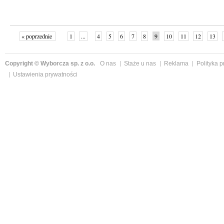
« poprzednie
1
...
4
5
6
7
8
9
10
11
12
13
Copyright © Wyborcza sp. z o.o.
O nas
Staże u nas
Reklama
Polityka 
Ustawienia prywatności