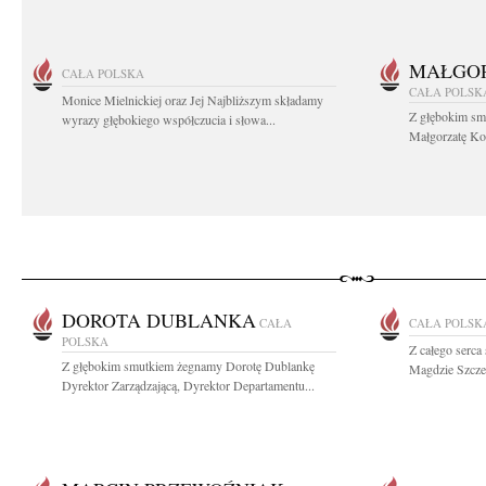
MAŁGOR
CAŁA POLSKA
CAŁA POLSK
Monice Mielnickiej oraz Jej Najbliższym składamy
Z głębokim sm
wyrazy głębokiego współczucia i słowa...
Małgorzatę Koś
DOROTA DUBLANKA
CAŁA
CAŁA POLSK
POLSKA
Z całego serc
Z głębokim smutkiem żegnamy Dorotę Dublankę
Magdzie Szcze
Dyrektor Zarządzającą, Dyrektor Departamentu...