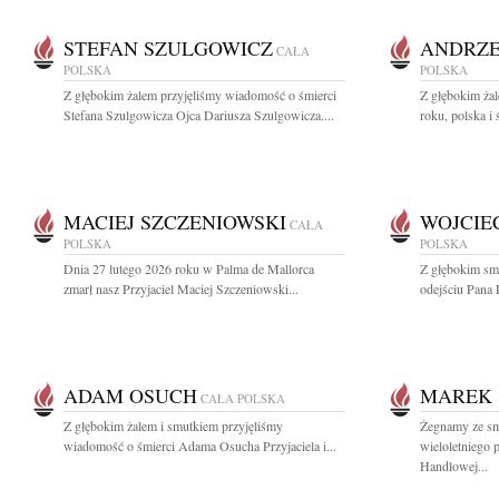
STEFAN SZULGOWICZ
ANDRZE
CAŁA
POLSKA
POLSKA
Z głębokim żalem przyjęliśmy wiadomość o śmierci
Z głębokim ża
Stefana Szulgowicza Ojca Dariusza Szulgowicza....
roku, polska i 
MACIEJ SZCZENIOWSKI
WOJCIE
CAŁA
POLSKA
POLSKA
Dnia 27 lutego 2026 roku w Palma de Mallorca
Z głębokim sm
zmarł nasz Przyjaciel Maciej Szczeniowski...
odejściu Pana 
ADAM OSUCH
MAREK 
CAŁA POLSKA
Z głębokim żalem i smutkiem przyjęliśmy
Żegnamy ze sm
wiadomość o śmierci Adama Osucha Przyjaciela i...
wieloletniego
Handlowej...