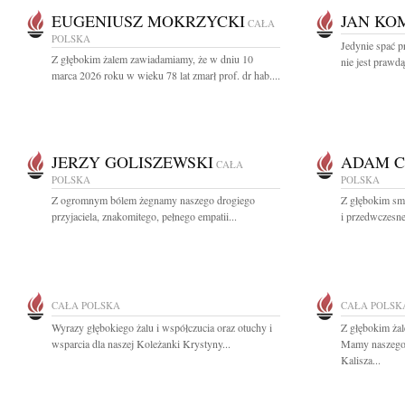
EUGENIUSZ MOKRZYCKI
JAN KO
CAŁA
POLSKA
Jedynie spać p
Z głębokim żalem zawiadamiamy, że w dniu 10
nie jest prawdą
marca 2026 roku w wieku 78 lat zmarł prof. dr hab....
JERZY GOLISZEWSKI
ADAM C
CAŁA
POLSKA
POLSKA
Z ogromnym bólem żegnamy naszego drogiego
Z głębokim sm
przyjaciela, znakomitego, pełnego empatii...
i przedwczesne
CAŁA POLSKA
CAŁA POLSK
Wyrazy głębokiego żalu i współczucia oraz otuchy i
Z głębokim ża
wsparcia dla naszej Koleżanki Krystyny...
Mamy naszego 
Kalisza...