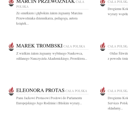
MARCIN PRZEWOŹNIAK
CAŁA
CAŁA POLSK
POLSKA
Drogiemu Kole
Ze smutkiem i głębokim żalem żegnamy Marcina
wyrazy współcz
Przewoźniaka dziennikarza, pedagoga, autora
książek...
MAREK TROMBSKI
CAŁA POLSKA
CAŁA POLSK
Z wielkim żalem żegnamy wybitnego Naukowca,
Oldze Śliwińs
oddanego Nauczyciela Akademickiego, Prorektora...
z powodu śmier
ELEONORA PROTAS
CAŁA POLSKA
CAŁA POLSK
Panu Jackowi Protasowi Posłowi do Parlamentu
Drogiemu Kol
Europejskiego Jego Rodzinie i Bliskim wyrazy...
Services Pols
składamy...