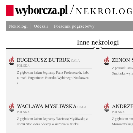
Nekrologi
Odeszli
Poradnik pogrzebowy
Inne nekrologi
EUGENIUSZ BUTRUK
ZENON 
CAŁA
POLSKA
Z powodu śmie
Z głębokim żalem żegnamy Pana Profesora dr. hab.
Smolarka wyraz
n. med. Eugeniusza Butruka Wybitnego Naukowca
i...
WACŁAWA MYŚLIWSKA
ANDRZE
CAŁA
POLSKA
POLSKA
Z głębokim żalem żegnamy Wacławę Myśliwską z
Z głębokim sm
domu Stec która odeszła 4 sierpnia w wieku...
Morozowskiego 