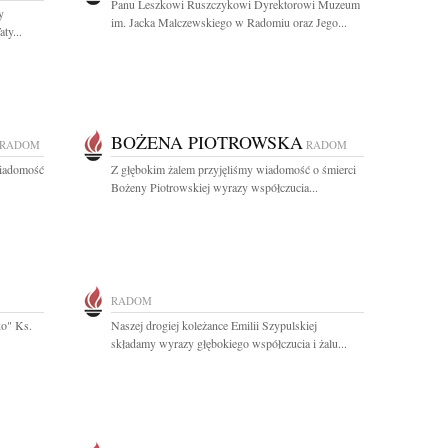
Panu Leszkowi Ruszczykowi Dyrektorowi Muzeum
y
im. Jacka Malczewskiego w Radomiu oraz Jego...
ty...
BOŻENA PIOTROWSKA
RADOM
RADOM
wiadomość
Z głębokim żalem przyjęliśmy wiadomość o śmierci
Bożeny Piotrowskiej wyrazy współczucia...
RADOM
ko" Ks.
Naszej drogiej koleżance Emilii Szypulskiej
składamy wyrazy głębokiego współczucia i żalu...