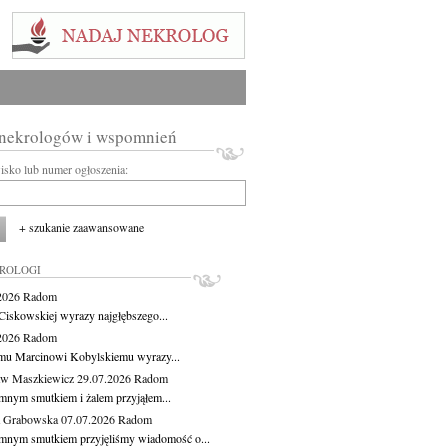
 nekrologów i wspomnień
wisko lub numer ogłoszenia:
+ szukanie zaawansowane
KROLOGI
.2026
Radom
Ciskowskiej wyrazy najgłębszego...
.2026
Radom
mu Marcinowi Kobylskiemu wyrazy...
aw Maszkiewicz
29.07.2026
Radom
mnym smutkiem i żalem przyjąłem...
a Grabowska
07.07.2026
Radom
mnym smutkiem przyjęliśmy wiadomość o...