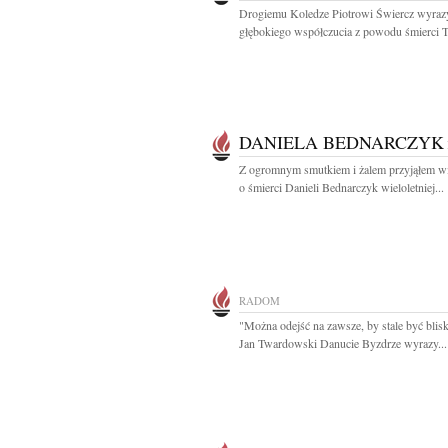
Drogiemu Koledze Piotrowi Świercz wyraz
głębokiego współczucia z powodu śmierci Ta
DANIELA BEDNARCZYK
Z ogromnym smutkiem i żalem przyjąłem 
o śmierci Danieli Bednarczyk wieloletniej...
RADOM
"Można odejść na zawsze, by stale być blis
Jan Twardowski Danucie Byzdrze wyrazy...