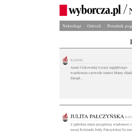
Nekrologi
Odeszli
Poradnik po
RADOM
Annie Ciskowskiej wyrazy najgłębszego
współczucia z powodu śmierci Mamy skład
Zarząd...
JULITA PAŁCZYŃSKA
RA
Z głębokim żalem przyjęliśmy wiadomość o
naszej Koleżanki Julity Pałczyńskiej Na zaw