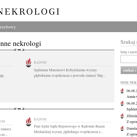
grzebowy
Inne nekrologi
Szukaj
Imię i naz
RADOM
Sędziemu Marcinowi Kobylskiemu wyrazy
ają
głębokiemu współczucia z powodu śmierci Taty...
INNE NE
06.08
Annie 
06.08
Sędzie
Zdzisł
RADOM
DOM
Z ogro
Pani Sędzi Sądu Rejonowego w Radomiu Beacie
Danut
 śmierci
Michalskiej wyrazy głębokiego współczucia z...
Z ogro
sze...