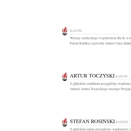
RADOM
Wyrazy serdecznego współczucia dla dr. n.
Pawła Kubika z powodu śmierci Ojca składa
ARTUR TOCZYSKI
RADOM
Z głębokim smutkiem przyjęliśmy wiadomo
śmierci Artura Toczyskiego naszego Przyjacie
STEFAN ROSIŃSKI
RADOM
Z głębokim żalem przyjęliśmy wiadomość o