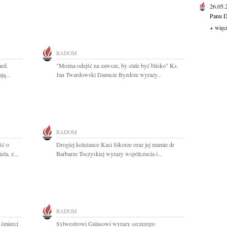
26.05
Panu D
+ więc
RADOM
med.
"Można odejść na zawsze, by stale być blisko" Ks.
ją...
Jan Twardowski Danucie Byzdrze wyrazy...
RADOM
ść o
Drogiej koleżance Kasi Sikorze oraz jej mamie dr
la, z...
Barbarze Toczyskiej wyrazy współczucia i...
RADOM
 śmierci
Sylwestrowi Galasowi wyrazy szczerego