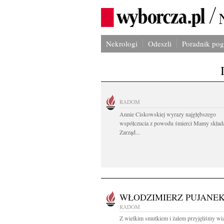
Nekrologi
Odeszli
Poradnik po
RADOM
Annie Ciskowskiej wyrazy najgłębszego
współczucia z powodu śmierci Mamy skład
Zarząd...
WŁODZIMIERZ PUJANE
RADOM
Z wielkim smutkiem i żalem przyjęliśmy w