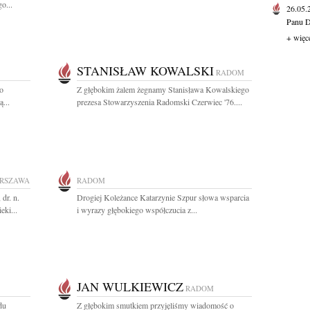
o...
26.05
Panu D
+ więc
STANISŁAW KOWALSKI
RADOM
go
Z głębokim żalem żegnamy Stanisława Kowalskiego
...
prezesa Stowarzyszenia Radomski Czerwiec '76....
RSZAWA
RADOM
dr. n.
Drogiej Koleżance Katarzynie Szpur słowa wsparcia
eki...
i wyrazy głębokiego współczucia z...
JAN WULKIEWICZ
RADOM
du
Z głębokim smutkiem przyjęliśmy wiadomość o