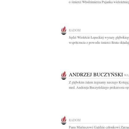
o śmierci Włodzimierza Pujanka wieloletnieg
RADOM
Sędzi Wioletcie Łepeckiej wyrazy głębokie
współczucia z powodu śmierci Brata składają
ANDRZEJ BUCZYŃSKI
WA
Z głębokim żalem żegnamy naszego Kolegę, 
med. Andrzeja Buczyńskiego prekursora opi
RADOM
Panu Mariuszowi Gaździe członkowi Zarzą