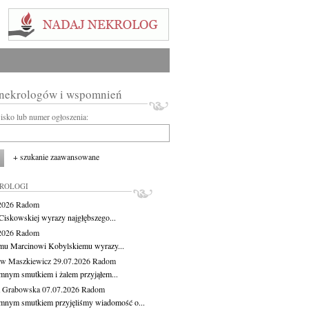
 nekrologów i wspomnień
wisko lub numer ogłoszenia:
+ szukanie zaawansowane
KROLOGI
.2026
Radom
Ciskowskiej wyrazy najgłębszego...
.2026
Radom
mu Marcinowi Kobylskiemu wyrazy...
aw Maszkiewicz
29.07.2026
Radom
mnym smutkiem i żalem przyjąłem...
a Grabowska
07.07.2026
Radom
mnym smutkiem przyjęliśmy wiadomość o...