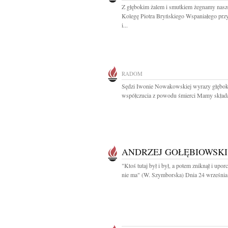
Z głębokim żalem i smutkiem żegnamy nas
Kolegę Piotra Bryńskiego Wspaniałego przy
i...
RADOM
Sędzi Iwonie Nowakowskiej wyrazy głębok
współczucia z powodu śmierci Mamy składaj
ANDRZEJ GOŁĘBIOWSKI
"Ktoś tutaj był i był, a potem zniknął i upo
nie ma" (W. Szymborska) Dnia 24 września.