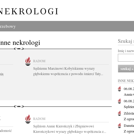
grzebowy
Inne nekrologi
Szukaj
Imię i naz
RADOM
Sędziemu Marcinowi Kobylskiemu wyrazy
ają
głębokiemu współczucia z powodu śmierci Taty...
INNE NE
06.08
Annie 
06.08
Sędzie
Zdzisł
K
RADOM
Z ogro
Danut
Sędziom Annie Kierończyk i Zbigniewowi
iadomość
Z ogro
Kierończykowi wyrazy głębokiego współczucia z...