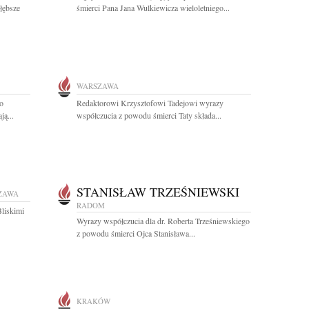
łębsze
śmierci Pana Jana Wulkiewicza wieloletniego...
WARSZAWA
go
Redaktorowi Krzysztofowi Tadejowi wyrazy
ą...
współczucia z powodu śmierci Taty składa...
STANISŁAW TRZEŚNIEWSKI
ZAWA
RADOM
Bliskimi
Wyrazy współczucia dla dr. Roberta Trześniewskiego
z powodu śmierci Ojca Stanisława...
KRAKÓW