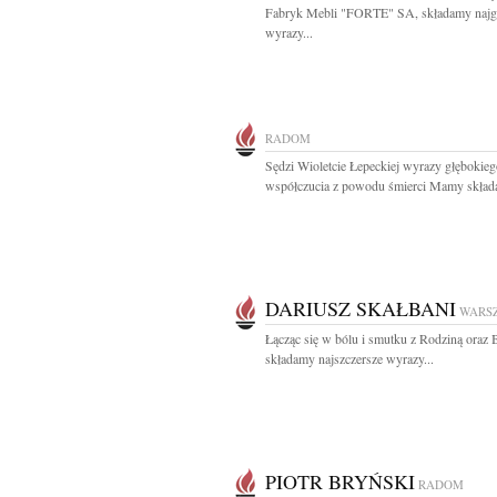
Fabryk Mebli "FORTE" SA, składamy najg
wyrazy...
RADOM
Sędzi Wioletcie Łepeckiej wyrazy głębokie
współczucia z powodu śmierci Mamy składaj
DARIUSZ SKAŁBANI
WARS
Łącząc się w bólu i smutku z Rodziną oraz 
składamy najszczersze wyrazy...
PIOTR BRYŃSKI
RADOM