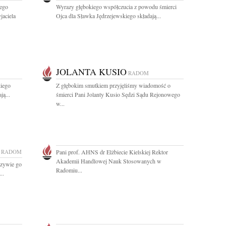
zego
Wyrazy głębokiego współczucia z powodu śmierci
jaciela
Ojca dla Sławka Jędrzejewskiego składają...
JOLANTA KUSIO
RADOM
iego
Z głębokim smutkiem przyjęliśmy wiadomość o
ą...
śmierci Pani Jolanty Kusio Sędzi Sądu Rejonowego
w...
RADOM
Pani prof. AHNS dr Elżbiecie Kielskiej Rektor
Akademii Handlowej Nauk Stosowanych w
rczywie go
Radomiu...
..