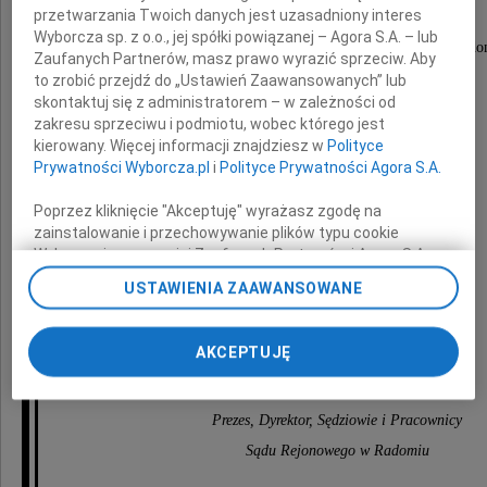
przetwarzania Twoich danych jest uzasadniony interes
Wyborcza sp. z o.o., jej spółki powiązanej – Agora S.A. – lub
wieloletniej Referendarz Sądu Rejonowego w Rado
Zaufanych Partnerów, masz prawo wyrazić sprzeciw. Aby
to zrobić przejdź do „Ustawień Zaawansowanych” lub
skontaktuj się z administratorem – w zależności od
zakresu sprzeciwu i podmiotu, wobec którego jest
kierowany. Więcej informacji znajdziesz w
Polityce
Prywatności Wyborcza.pl
i
Polityce Prywatności Agora S.A.
Poprzez kliknięcie "Akceptuję" wyrażasz zgodę na
zainstalowanie i przechowywanie plików typu cookie
Wyborczej sp. z o. o. jej Zaufanych Partnerów i Agora S.A.
Rodzinie i Bliskim
na Twoim urządzeniu końcowym. Możesz też w każdej
USTAWIENIA ZAAWANSOWANE
chwili zmienić swoje preferencje dot. plików cookie,
ponownie wywołując narzędzie do zarządzania Twoimi
składamy
preferencjami dot. przetwarzania danych poprzez
AKCEPTUJĘ
najserdeczniejsze wyrazy współczucia
odnośnik „Ustawienia prywatności” w stopce serwisu i
przechodząc do sekcji „Ustawienia zaawansowane”.
Zmiana ustawień plików cookie możliwa jest także za
Prezes, Dyrektor, Sędziowie i Pracownicy
pomocą ustawień przeglądarki.
Sądu Rejonowego w Radomiu
My, nasi Zaufani Partnerzy i Agora S.A. możemy