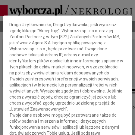
Dbamy o Twoją prywatność
Droga Użytkowniczko, Drogi Użytkowniku, jeśli wyrazisz
Nekrologi
Odeszli
Poradnik pogrzebowy
zgodę klikając "Akceptuję", Wyborcza sp. z o.o. oraz jej
Zaufani Partnerzy, w tym [
872
] Zaufanych Partnerów IAB,
jak również Agora S.A. będąca spółką powiązaną z
Agata Dobkowska
Wyborcza sp. z o.o., będą przetwarzać Twoje dane
IMIĘ I NAZWISKO:
osobowe takie jak adresy IP, adresy e-mail czy
identyfikatory plików cookie lub inne informacje zapisane w
Radom
tych plikach do celów marketingowych, w szczególności
REGION:
na potrzeby wyświetlania reklam dopasowanych do
10.06.2021
DATA EMISJI:
Twoich zainteresowań i preferencji w swoich serwisach,
aplikacjach i w Internecie lub personalizacji treści w nich
wyświetlanych. Wyrażenie zgody jest dobrowolne. Jeśli nie
chcesz wyrazić zgody, chcesz ograniczyć jej zakres lub
chcesz wycofać zgodę uprzednio udzieloną przejdź do
Z głębokim żalem i smutkiem przyjęliśmy wiadomość o
„Ustawień Zaawansowanych”.
Twoje dane osobowe mogą być przetwarzane także do
celów badania i mierzenia informacji dotyczących
Agaty Dobkowskiej
funkcjonowania serwisów i aplikacji lub łączone z danymi
dot. świadczonych Tobie usług. Jeśli podstawą