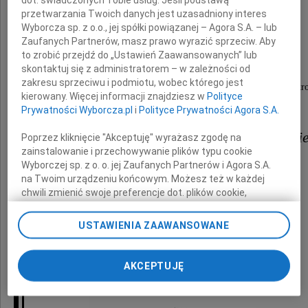
dot. świadczonych Tobie usług. Jeśli podstawą
przetwarzania Twoich danych jest uzasadniony interes
Julity Pałczyńskiej
Wyborcza sp. z o.o., jej spółki powiązanej – Agora S.A. – lub
Zaufanych Partnerów, masz prawo wyrazić sprzeciw. Aby
to zrobić przejdź do „Ustawień Zaawansowanych” lub
Na zawsze zapamiętamy
skontaktuj się z administratorem – w zależności od
zakresu sprzeciwu i podmiotu, wobec którego jest
Jej przyjazny uśmiech, koleżeństwo i nadzwyczajną skr
kierowany. Więcej informacji znajdziesz w
Polityce
Prywatności Wyborcza.pl
i
Polityce Prywatności Agora S.A.
Mężowi, Córce i całej Rodzini
Poprzez kliknięcie "Akceptuję" wyrażasz zgodę na
zainstalowanie i przechowywanie plików typu cookie
Wyborczej sp. z o. o. jej Zaufanych Partnerów i Agora S.A.
wyrazy głębokiego współczucia
na Twoim urządzeniu końcowym. Możesz też w każdej
chwili zmienić swoje preferencje dot. plików cookie,
ponownie wywołując narzędzie do zarządzania Twoimi
składają
preferencjami dot. przetwarzania danych poprzez
USTAWIENIA ZAAWANSOWANE
odnośnik „Ustawienia prywatności” w stopce serwisu i
przechodząc do sekcji „Ustawienia zaawansowane”.
Zarząd, Koleżanki i Koledzy
Zmiana ustawień plików cookie możliwa jest także za
AKCEPTUJĘ
z SIGNAL IDUNA
pomocą ustawień przeglądarki.
My, nasi Zaufani Partnerzy i Agora S.A. możemy