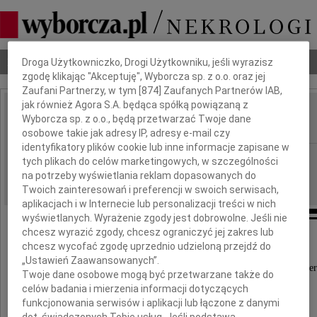
Dbamy o Twoją prywatność
Nekrologi
Odeszli
Poradnik pogrzebowy
Droga Użytkowniczko, Drogi Użytkowniku, jeśli wyrazisz
zgodę klikając "Akceptuję", Wyborcza sp. z o.o. oraz jej
Zaufani Partnerzy, w tym [
874
] Zaufanych Partnerów IAB,
jak również Agora S.A. będąca spółką powiązaną z
Julita Pałczyńska
Wyborcza sp. z o.o., będą przetwarzać Twoje dane
IMIĘ I NAZWISKO:
osobowe takie jak adresy IP, adresy e-mail czy
identyfikatory plików cookie lub inne informacje zapisane w
Radom
REGION:
tych plikach do celów marketingowych, w szczególności
na potrzeby wyświetlania reklam dopasowanych do
14.09.2021
DATA EMISJI:
Twoich zainteresowań i preferencji w swoich serwisach,
aplikacjach i w Internecie lub personalizacji treści w nich
wyświetlanych. Wyrażenie zgody jest dobrowolne. Jeśli nie
chcesz wyrazić zgody, chcesz ograniczyć jej zakres lub
chcesz wycofać zgodę uprzednio udzieloną przejdź do
„Ustawień Zaawansowanych”.
Z głębokim żalem przyjęliśmy wiadomość o śmier
Twoje dane osobowe mogą być przetwarzane także do
naszej Koleżanki
celów badania i mierzenia informacji dotyczących
funkcjonowania serwisów i aplikacji lub łączone z danymi