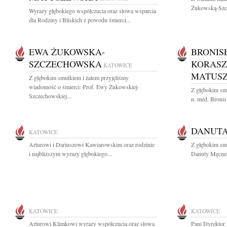
Żukowską-Szcz
Wyrazy głębokiego współczucia oraz słowa wsparcia
dla Rodziny i Bliskich z powodu śmierci...
EWA ŻUKOWSKA-
BRONIS
SZCZECHOWSKA
KORASZ
KATOWICE
MATUS
Z głębokim smutkiem i żalem przyjęliśmy
wiadomość o śmierci: Prof. Ewy Żukowskiej-
Z głębokim smu
Szczechowskiej...
n. med. Broni
DANUT
KATOWICE
Arturowi i Dariuszowi Kawiarowskim oraz rodzinie
Z głębokim sm
i najbliższym wyrazy głębokiego...
Danuty Męcner 
KATOWICE
KATOWICE
Arturowi Klimkowi wyrazy współczucia oraz słowa
Pani Dyrektor 