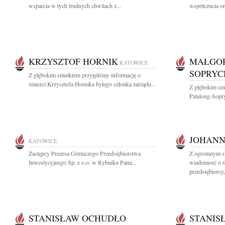
wsparcia w tych trudnych chwilach z...
współczucia or
KRZYSZTOF HORNIK
MAŁGOR
KATOWICE
SOPRYC
Z głębokim smutkiem przyjęliśmy informację o
śmierci Krzysztofa Hornika byłego członka zarządu...
Z głębokim sm
Patalong-Sopry
JOHANN
KATOWICE
Zastępcy Prezesa Górniczego Przedsiębiorstwa
Z ogromnym sm
Inwestycyjnego Sp. z o.o. w Rybniku Panu...
wiadomość o ś
przedsiębiorcy,
STANISŁAW OCHUDŁO
STANIS