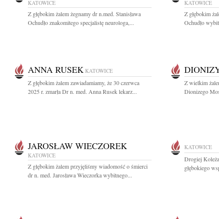
KATOWICE
KATOWICE
Z głębokim żalem żegnamy dr n.med. Stanisława
Z głębokim żal
Ochudło znakomitego specjalistę neurologa,...
Ochudło wybitn
ANNA RUSEK
DIONIZ
KATOWICE
Z głębokim żalem zawiadamiamy, że 30 czerwca
Z wielkim żale
2025 r. zmarła Dr n. med. Anna Rusek lekarz...
Dionizego Mos
JAROSŁAW WIECZOREK
KATOWICE
KATOWICE
Drogiej Koleż
Z głębokim żalem przyjęliśmy wiadomość o śmierci
głębokiego ws
dr n. med. Jarosława Wieczorka wybitnego...