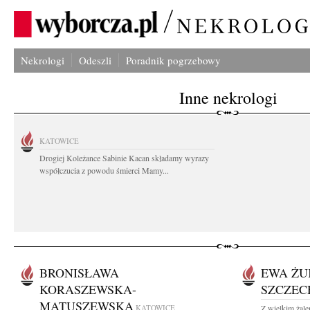
Nekrologi
Odeszli
Poradnik pogrzebowy
Inne nekrologi
KATOWICE
Drogiej Koleżance Sabinie Kacan składamy wyrazy
współczucia z powodu śmierci Mamy...
BRONISŁAWA
EWA ŻU
KORASZEWSKA-
SZCZE
MATUSZEWSKA
KATOWICE
Z wielkim żale