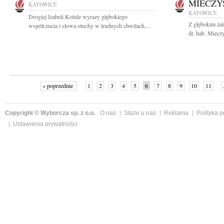
MIECZY
KATOWICE
KATOWICE
Drogiej Izabeli Kotule wyrazy głębokiego
Z głębokim ża
współczucia i słowa otuchy w trudnych chwilach,...
dr. hab. Miecz
« poprzednie
1
2
3
4
5
6
7
8
9
10
11
Copyright © Wyborcza sp. z o.o.
O nas
Staże u nas
Reklama
Polityka 
Ustawienia prywatności