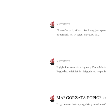
KATOWICE
"Pamięć o tych, których kochamy, jest spo
utrzymaniu ich w sercu, nawet po ich...
KATOWICE
Z głębokim smutkiem żegnamy Panią Mario
Wyględacz wieloletnią pielęgniarkę, wspaniał
MAŁGORZATA POPIÓŁ
K
Z ogromnym bólem przyjęliśmy wiadomość