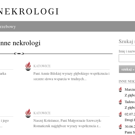
grzebowy
Inne nekrologi
Szukaj
Imię i naz
KATOWICE
arka
Pani Annie Bilskiej wyrazy głębokiego współczucia i
szczere słowa wsparcia w trudnych...
INNE NE
Marcin
Z głęb
Tadeus
Z głęb
KATOWICE
02.07
Drogi 
i jego
Naszej Koleżance, Pani Małgorzacie Szewczyk-
..
Romańczuk najgłębsze wyrazy współczucia z...
30.06
Panu S