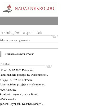
 nekrologów i wspomnień
wisko lub numer ogłoszenia:
+ szukanie zaawansowane
KROLOGI
 Kurek
24.07.2026
Katowice
okim smutkiem przyjęliśmy wiadomość o...
z Zając
15.07.2026
Katowice
okim smutkiem przyjąłem wiadomość o...
.2026
Katowice
Krystianie z ogromnym smutkiem...
.2026
Katowice
ędziemu Trybunału Konstytucyjnego ...