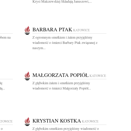
Krysi Malczewskiej Składają Januszowi,...
BARBARA PTAK
KATOWICE
sobem na
Z ogromnym smutkiem i żalem przyjęliśmy
wiadomość o śmierci Barbary Ptak związanej z
naszym...
MAŁGORZATA POPIÓŁ
KATOWICE
lę
Z głębokim żalem i smutkiem przyjęliśmy
ą...
wiadomość o śmierci Małgorzaty Popiół...
KRYSTIAN KOSTKA
ATOWICE
KATOWICE
 o
Z głębokim smutkiem przyjęliśmy wiadomość o