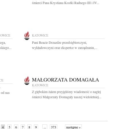
śmierci Pana Krystiana Kostki Radnego III i IV...
TOWICE
KATOWICE
lega,
Pani Beacie Drzazdze przedsiębiorczyni,
skiego...
wykładowczyni oraz ekspertce w zarządzaniu,...
MAŁGORZATA DOMAGAŁA
CE
KATOWICE
6
Z głębokim żalem przyjęliśmy wiadomość o nagłej
 od nas
śmierci Małgorzaty Domagały naszej wieloletniej...
4
5
6
7
8
9
...
373
następne »