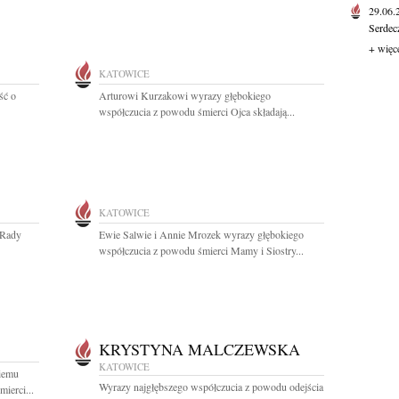
29.06
Serdec
+ więc
KATOWICE
ść o
Arturowi Kurzakowi wyrazy głębokiego
współczucia z powodu śmierci Ojca składają...
KATOWICE
 Rady
Ewie Salwie i Annie Mrozek wyrazy głębokiego
współczucia z powodu śmierci Mamy i Siostry...
KRYSTYNA MALCZEWSKA
KATOWICE
iemu
Wyrazy najgłębszego współczucia z powodu odejścia
ierci...