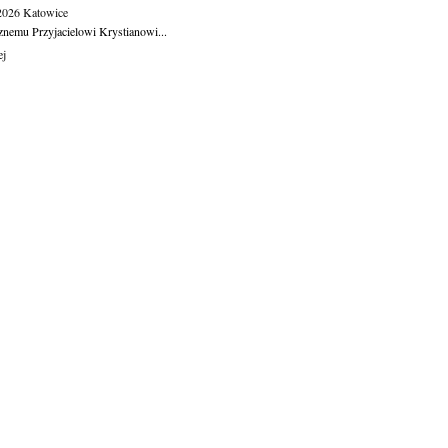
.2026
Katowice
znemu Przyjacielowi Krystianowi...
ej