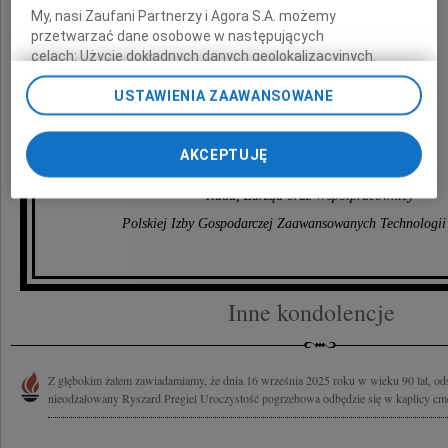
My, nasi Zaufani Partnerzy i Agora S.A. możemy
przetwarzać dane osobowe w następujących
celach:
Użycie dokładnych danych geolokalizacyjnych.
Rodzinie i Bliskim
Aktywne skanowanie charakterystyki urządzenia do celów
USTAWIENIA ZAAWANSOWANE
identyfikacji. Przechowywanie informacji na urządzeniu lub
dostęp do nich. Spersonalizowane reklamy i treści, pomiar
reklam i treści, badnie odbiorców i ulepszanie usług.
wyrazy głębokiego współczucia składają
AKCEPTUJĘ
Lista Zaufanych Partnerów
Rada, Zarząd oraz Współpracownicy
Polskiej Izby Gospodarczej Zaawansowanych Technolog
Inne kondolencje
Z głębokim żalem zawiadamiamy, że dnia 16 września 2025 roku w wieku 90 lat, od
nieodżałowany Ryszard Pregiel Uroczystość pogrzebowa odbędzie się w kaplicy cmen