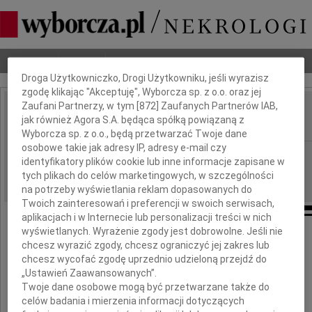
Dbamy o Twoją prywatność
Nekrologi
Odeszli
Poradnik pogrzebowy
Droga Użytkowniczko, Drogi Użytkowniku, jeśli wyrazisz
zgodę klikając "Akceptuję", Wyborcza sp. z o.o. oraz jej
Zaufani Partnerzy, w tym [
872
] Zaufanych Partnerów IAB,
Ryszard Pregiel
jak również Agora S.A. będąca spółką powiązaną z
IMIĘ I NAZWISKO:
Wyborcza sp. z o.o., będą przetwarzać Twoje dane
osobowe takie jak adresy IP, adresy e-mail czy
Katowice
REGION:
identyfikatory plików cookie lub inne informacje zapisane w
26.09.2025
tych plikach do celów marketingowych, w szczególności
DATA EMISJI:
na potrzeby wyświetlania reklam dopasowanych do
Twoich zainteresowań i preferencji w swoich serwisach,
aplikacjach i w Internecie lub personalizacji treści w nich
wyświetlanych. Wyrażenie zgody jest dobrowolne. Jeśli nie
chcesz wyrazić zgody, chcesz ograniczyć jej zakres lub
Z ogromnym żalem i smutkiem żegnamy
chcesz wycofać zgodę uprzednio udzieloną przejdź do
„Ustawień Zaawansowanych”.
Twoje dane osobowe mogą być przetwarzane także do
celów badania i mierzenia informacji dotyczących