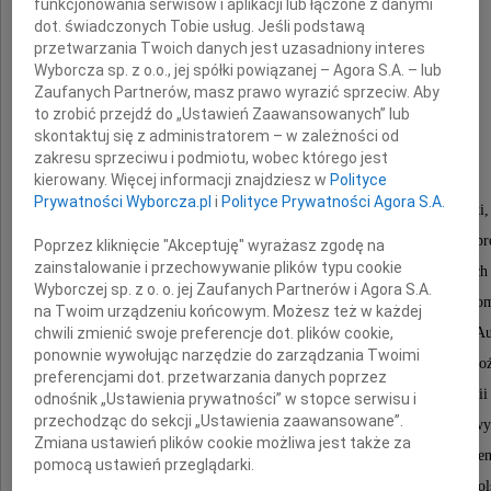
funkcjonowania serwisów i aplikacji lub łączone z danymi
dot. świadczonych Tobie usług. Jeśli podstawą
przetwarzania Twoich danych jest uzasadniony interes
Wyborcza sp. z o.o., jej spółki powiązanej – Agora S.A. – lub
Prof. nzw. dr hab. inż.
Zaufanych Partnerów, masz prawo wyrazić sprzeciw. Aby
to zrobić przejdź do „Ustawień Zaawansowanych” lub
Ryszarda Pregiela
skontaktuj się z administratorem – w zależności od
zakresu sprzeciwu i podmiotu, wobec którego jest
kierowany. Więcej informacji znajdziesz w
Polityce
Prywatności Wyborcza.pl
i
Polityce Prywatności Agora S.A.
wybitnego specjalistę w dziedzinie elektroniki, matematyki
i robotyki, organizatora nauki i menedżera, dziekana i pr
Poprzez kliknięcie "Akceptuję" wyrażasz zgodę na
zainstalowanie i przechowywanie plików typu cookie
wieloletniego dyrektora instytutów badawczych
Wyborczej sp. z o. o. jej Zaufanych Partnerów i Agora S.A.
i przedsiębiorstw przemysłowych, podsekretarza stanu w Kom
na Twoim urządzeniu końcowym. Możesz też w każdej
chwili zmienić swoje preferencje dot. plików cookie,
i Postępu Technicznego, prezesa Zrzeszenia Przemysłu A
ponownie wywołując narzędzie do zarządzania Twoimi
i Aparatury Pomiarowej MERA, a także prezesa i założ
preferencjami dot. przetwarzania danych poprzez
Polskiej Izby Gospodarczej Zaawansowanych Technologi
odnośnik „Ustawienia prywatności” w stopce serwisu i
przechodząc do sekcji „Ustawienia zaawansowane”.
autora podręczników, książek i licznych publikacji naukowy
Zmiana ustawień plików cookie możliwa jest także za
wielu komitetów i stowarzyszeń, odznaczonego wysokimi odznacze
pomocą ustawień przeglądarki.
w tym Krzyżem Oficerskim Orderu Odrodzenia Pol