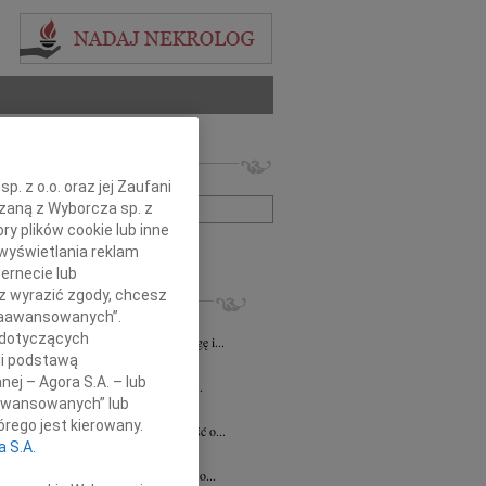
 nekrologów i wspomnień
zwisko lub numer ogłoszenia:
. z o.o. oraz jej Zaufani
ązaną z Wyborcza sp. z
ry plików cookie lub inne
+ szukanie zaawansowane
wyświetlania reklam
ernecie lub
KROLOGI
sz wyrazić zgody, chcesz
 Zaawansowanych”.
8.2026
Katowice
 dotyczących
lkim smutkiem żegnamy naszego Kolegę i...
li podstawą
8.2026
Katowice
nej – Agora S.A. – lub
ej Koleżance Sabinie Kacan składamy...
aawansowanych” lub
n Kurek
24.07.2026
Katowice
rego jest kierowany.
bokim smutkiem przyjęliśmy wiadomość o...
a S.A.
sz Zając
15.07.2026
Katowice
bokim smutkiem przyjąłem wiadomość o...