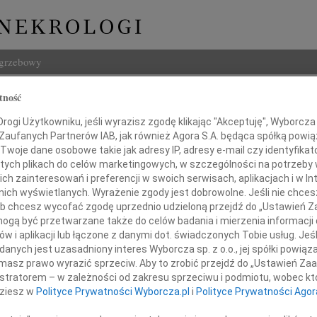
ogrzebowy
Szukaj
tność
 Pregiel
Imię i na
ogi Użytkowniku, jeśli wyrazisz zgodę klikając "Akceptuję", Wyborcza sp
 Zaufanych Partnerów IAB, jak również Agora S.A. będąca spółką powi
Twoje dane osobowe takie jak adresy IP, adresy e-mail czy identyfikato
 tych plikach do celów marketingowych, w szczególności na potrzeby 
 zainteresowań i preferencji w swoich serwisach, aplikacjach i w Int
INNE NE
w nich wyświetlanych. Wyrażenie zgody jest dobrowolne. Jeśli nie chce
 lub chcesz wycofać zgodę uprzednio udzieloną przejdź do „Ustawień
07.0
gą być przetwarzane także do celów badania i mierzenia informacji
Z wie
w i aplikacji lub łączone z danymi dot. świadczonych Tobie usług. Jeś
06.0
nych jest uzasadniony interes Wyborcza sp. z o.o., jej spółki powiąza
ębokim żalem zawiadamiamy,
Drogi
masz prawo wyrazić sprzeciw. Aby to zrobić przejdź do „Ustawień Z
 września 2025 roku w wieku 90 lat,
Marci
istratorem – w zależności od zakresu sprzeciwu i podmiotu, wobec któ
d nas do Wieczności, nieodżałowany
Z głę
dziesz w
Polityce Prywatności Wyborcza.pl
i
Polityce Prywatności Agor
Tadeu
Z głę