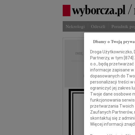
Nekrologi
Odeszli
Poradnik p
Dbamy o Twoją prywa
Ryszard
Droga Użytkowniczko, Dr
IMIĘ I NAZWISKO:
Partnerzy, w tym [
874
]
o.o., będą przetwarzać 
Katowice
REGION:
informacje zapisane w
08.10.2025
dopasowanych do Twoich
DATA EMISJI:
personalizacji treści 
ograniczyć jej zakres
Twoje dane osobowe mo
funkcjonowania serwisó
przetwarzania Twoich da
Z gł
Zaufanych Partnerów, 
że dnia 16
skontaktuj się z admin
odszedł o
Więcej informacji znaj