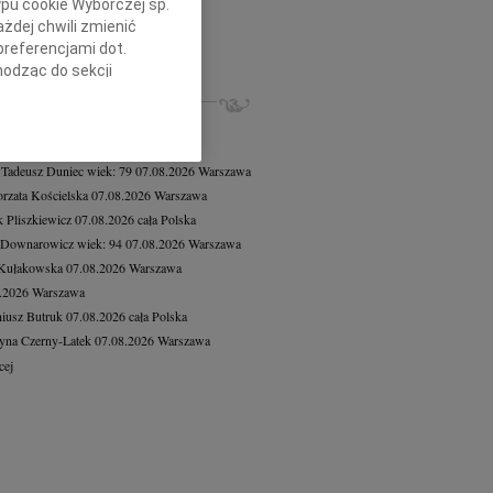
ypu cookie Wyborczej sp.
7.2026
Katowice
żdej chwili zmienić
 Krystianie z ogromnym smutkiem...
preferencjami dot.
cej
hodząc do sekcji
stawień przeglądarki.
ZE NEKROLOGI, KONDOLENCJE
8.2026
Warszawa
h celach:
Użycie
8.2026
Warszawa
lów identyfikacji.
 Tadeusz Duniec
wiek: 79
07.08.2026
Warszawa
ści, pomiar reklam i
rzata Kościelska
07.08.2026
Warszawa
 Pliszkiewicz
07.08.2026
cała Polska
 Downarowicz
wiek: 94
07.08.2026
Warszawa
 Kułakowska
07.08.2026
Warszawa
8.2026
Warszawa
iusz Butruk
07.08.2026
cała Polska
yna Czerny-Latek
07.08.2026
Warszawa
cej