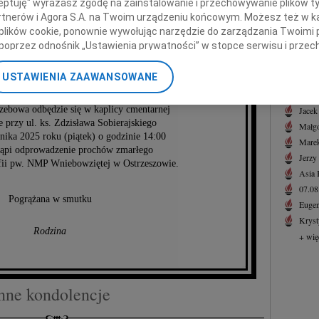
ceptuję" wyrażasz zgodę na zainstalowanie i przechowywanie plików t
02.0
Partnerów i Agora S.A. na Twoim urządzeniu końcowym. Możesz też w ka
Drogi
 plików cookie, ponownie wywołując narzędzie do zarządzania Twoimi 
+ wię
poprzez odnośnik „Ustawienia prywatności” w stopce serwisu i przec
szard Pregiel
ane”. Zmiana ustawień plików cookie możliwa jest także za pomocą u
NAJNOWS
USTAWIENIA ZAAWANSOWANE
07.0
nerzy i Agora S.A. możemy przetwarzać dane osobowe w następującyc
07.0
okalizacyjnych. Aktywne skanowanie charakterystyki urządzenia do ce
zebowa odbędzie się w kaplicy cmentarnej
Jacek
cji na urządzeniu lub dostęp do nich. Spersonalizowane reklamy i tre
e przy ul. ks. Zdzisława Sobierajskiego
Małgo
w i ulepszanie usług.
Lista Zaufanych Partnerów
rnika 2025 roku (piątek) o godzinie 14:00
Marek
tąpi odprowadzenie prochów zmarłego
Jerzy
fii pw. NMP Wniebowziętej w Ostrzeszowie.
Asia
07.0
Pogrążana w smutku
Eugen
Kryst
Rodzina
+ wię
nne kondolencje