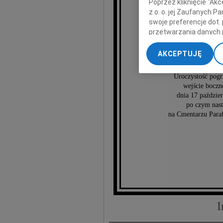
Poprzez kliknięcie "Ak
z o. o. jej Zaufanych 
swoje preferencje dot.
przetwarzania danych 
Ry
„Ustawienia zaawansow
AKCEPTUJĘ
My, nasi Zaufani Part
dokładnych danych geol
Uroczystość pogr
Przechowywanie informa
wejście boczn
treści, badnie odbiorcó
dnia 17 paździe
po czym nas
na Cmentarzu Para
I