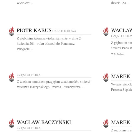
wieloletni...
dzieci". Za...
PIOTR KABUS
WACŁAW
CZĘSTOCHOWA
CZĘSTOCHO
Z głębokim żalem zawiadamiamy, że w dniu 2
Z głębokim sm
kwietnia 2014 roku odszedł do Pana nasz
śmierci Pana 
Przyjaciel...
wyrazy...
CZĘSTOCHOWA
MAREK 
Z wielkim smutkiem przyjęłam wiadomość o śmierci
Wyrazy głębok
Wacława Baczyńskiego Prezesa Towarzystwa...
Prezesa Śląski
WACŁAW BACZYŃSKI
MAREK 
CZĘSTOCHOWA
Z ogromnym s