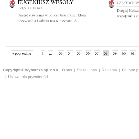
EUGENIUSZ WESOŁY
CZĘSTOCHO
CZĘSTOCHOWA
Drogiej Koleża
Śmierć stawia nas w obliczu bezsilności, która
współczucia z 
obezwładnia i zabiera nas w nieznane. A...
« poprzednie
1
...
53
54
55
56
57
58
59
60
61
»
Copyright © Wyborcza sp. z o.o.
O nas
Staże u nas
Reklama
Polityka 
Ustawienia prywatności