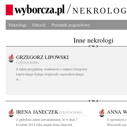
Nekrologi
Odeszli
Poradnik pogrzebowy
Inne nekrologi
GRZEGORZ LIPOWSKI
CZĘSTOCHOWA
Z żalem przyjęliśmy wiadomość o śmierci Grzegorza
Lipowskiego byłego wojewody częstochowskiego
w...
IRENA JANECZEK
ANNA W
CZĘSTOCHOWA
Z głębokim żalem zawiadamiamy, że w dniu 7
Z ogromnym s
kwietnia 2014 roku zmarła Irena Janeczek
Wieczorek nas