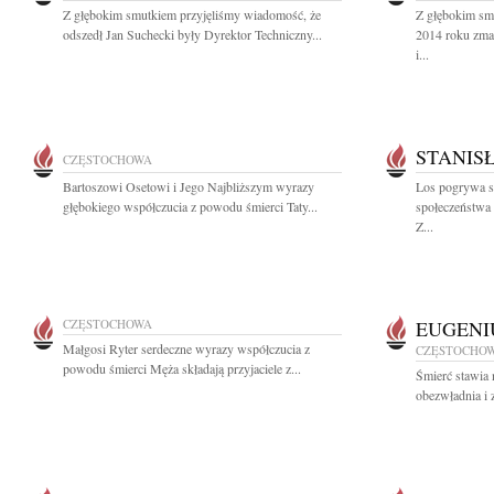
Z głębokim smutkiem przyjęliśmy wiadomość, że
Z głębokim sm
odszedł Jan Suchecki były Dyrektor Techniczny...
2014 roku zma
i...
STANIS
CZĘSTOCHOWA
Bartoszowi Osetowi i Jego Najbliższym wyrazy
Los pogrywa s
głębokiego współczucia z powodu śmierci Taty...
społeczeństwa 
Z...
CZĘSTOCHOWA
EUGENI
Małgosi Ryter serdeczne wyrazy współczucia z
CZĘSTOCHO
powodu śmierci Męża składają przyjaciele z...
Śmierć stawia 
obezwładnia i 