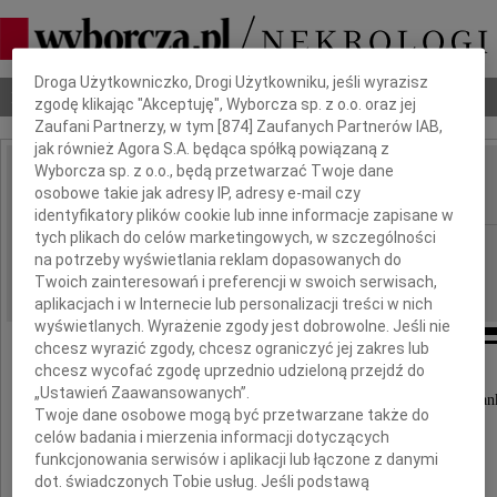
Dbamy o Twoją prywatność
Droga Użytkowniczko, Drogi Użytkowniku, jeśli wyrazisz
Nekrologi
Odeszli
Poradnik pogrzebowy
zgodę klikając "Akceptuję", Wyborcza sp. z o.o. oraz jej
Zaufani Partnerzy, w tym [
874
] Zaufanych Partnerów IAB,
jak również Agora S.A. będąca spółką powiązaną z
Wyborcza sp. z o.o., będą przetwarzać Twoje dane
Teresa Gajewska
osobowe takie jak adresy IP, adresy e-mail czy
IMIĘ I NAZWISKO:
identyfikatory plików cookie lub inne informacje zapisane w
tych plikach do celów marketingowych, w szczególności
Częstochowa
REGION:
na potrzeby wyświetlania reklam dopasowanych do
04.07.2014
DATA EMISJI:
Twoich zainteresowań i preferencji w swoich serwisach,
aplikacjach i w Internecie lub personalizacji treści w nich
wyświetlanych. Wyrażenie zgody jest dobrowolne. Jeśli nie
chcesz wyrazić zgody, chcesz ograniczyć jej zakres lub
chcesz wycofać zgodę uprzednio udzieloną przejdź do
Z głębokim żalem zawiadamiamy,
„Ustawień Zaawansowanych”.
że w dniu 1 lipca 2014 roku zmarła nasza Koleżan
Twoje dane osobowe mogą być przetwarzane także do
celów badania i mierzenia informacji dotyczących
Teresa Gajewska
funkcjonowania serwisów i aplikacji lub łączone z danymi
dot. świadczonych Tobie usług. Jeśli podstawą