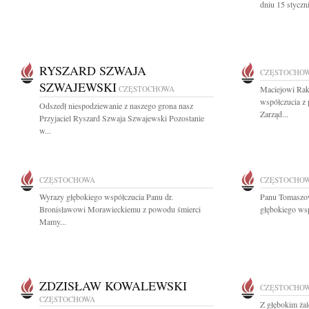
dniu 15 styczn
RYSZARD SZWAJA
CZĘSTOCHO
SZWAJEWSKI
CZĘSTOCHOWA
Maciejowi Ra
współczucia z
Odszedł niespodziewanie z naszego grona nasz
Zarząd...
Przyjaciel Ryszard Szwaja Szwajewski Pozostanie
w...
CZĘSTOCHOWA
CZĘSTOCHO
Wyrazy głębokiego współczucia Panu dr.
Panu Tomaszo
Bronisławowi Morawieckiemu z powodu śmierci
głębokiego wsp
Mamy...
ZDZISŁAW KOWALEWSKI
CZĘSTOCHO
CZĘSTOCHOWA
Z głębokim ża