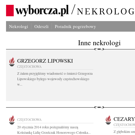
Nekrologi
Odeszli
Poradnik pogrzebowy
Inne nekrologi
GRZEGORZ LIPOWSKI
CZĘSTOCHOWA
Z żalem przyjęliśmy wiadomość o śmierci Grzegorza
Lipowskiego byłego wojewody częstochowskiego
w...
CEZARY
CZĘSTOCHOWA
CZĘSTOCHO
20 stycznia 2014 roku pożegnaliśmy naszą
Z głębokim sm
Koleżankę Lidię Grzelczak Honorowego Członka...