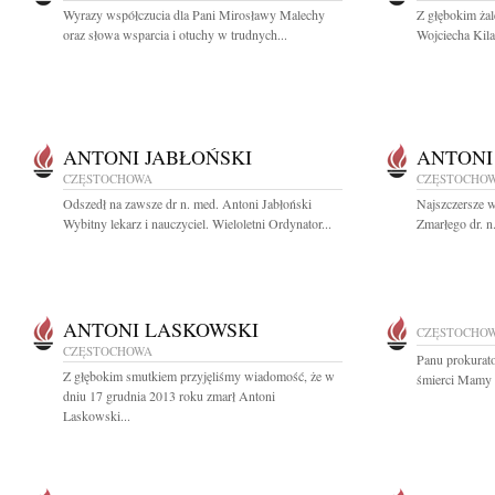
Wyrazy współczucia dla Pani Mirosławy Malechy
Z głębokim ża
oraz słowa wsparcia i otuchy w trudnych...
Wojciecha Kilar
ANTONI JABŁOŃSKI
ANTONI
CZĘSTOCHOWA
CZĘSTOCHO
Odszedł na zawsze dr n. med. Antoni Jabłoński
Najszczersze w
Wybitny lekarz i nauczyciel. Wieloletni Ordynator...
Zmarłego dr. n
ANTONI LASKOWSKI
CZĘSTOCHO
CZĘSTOCHOWA
Panu prokurat
Z głębokim smutkiem przyjęliśmy wiadomość, że w
śmierci Mamy 
dniu 17 grudnia 2013 roku zmarł Antoni
Laskowski...