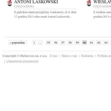
ANTONI LASKOWSKI
WIESŁA
CZĘSTOCHOWA
CZĘSTOCHO
Z głębokim żalem przyjęliśmy wiadomość, że w dniu
Z wielkim smu
17 grudnia 2013 roku zmarł Antoni Laskowski...
grudnia 2013 
« poprzednie
1
...
55
56
57
58
59
60
61
62
63
»
Copyright © Wyborcza sp. z o.o.
O nas
Staże u nas
Reklama
Polityka 
Ustawienia prywatności