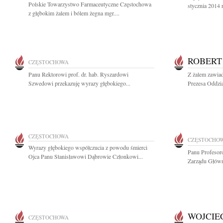
Polskie Towarzystwo Farmaceutyczne Częstochowa
stycznia 2014 
z głębokim żalem i bólem żegna mgr....
ROBERT
CZĘSTOCHOWA
Panu Rektorowi prof. dr. hab. Ryszardowi
Z żalem zawiad
Szwedowi przekazuję wyrazy głębokiego...
Prezesa Oddzia
CZĘSTOCHOWA
CZĘSTOCHO
Wyrazy głębokiego współczucia z powodu śmierci
Panu Profesor
Ojca Panu Stanisławowi Dąbrowie Członkowi...
Zarządu Głów
WOJCIE
CZĘSTOCHOWA