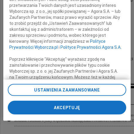
składamy wyrazy głębokiego współczucia Jego
przetwarzania Twoich danych jest uzasadniony interes
Wyborcza sp. z o.o., jej spółki powiązanej – Agora S.A. – lub
Żonie Barbarze, Dzieciom
Zaufanych Partnerów, masz prawo wyrazić sprzeciw. Aby
to zrobić przejdź do „Ustawień Zaawansowanych” lub
oraz
skontaktuj się z administratorem – w zależności od
zakresu sprzeciwu i podmiotu, wobec którego jest
Rodzinie
kierowany. Więcej informacji znajdziesz w
Polityce
Prywatności Wyborcza.pl
i
Polityce Prywatności Agora S.A.
Łączymy się z Wami w cierpieniu.
Wiesław pozostanie na zawsze w naszej pamięci
Poprzez kliknięcie "Akceptuję" wyrażasz zgodę na
zainstalowanie i przechowywanie plików typu cookie
Wyborczej sp. z o. o. jej Zaufanych Partnerów i Agora S.A.
przyjaciele z Powiatu Bodeńskiego
na Twoim urządzeniu końcowym. Możesz też w każdej
chwili zmienić swoje preferencje dot. plików cookie,
ponownie wywołując narzędzie do zarządzania Twoimi
USTAWIENIA ZAAWANSOWANE
Inne kondolencje
preferencjami dot. przetwarzania danych poprzez
odnośnik „Ustawienia prywatności” w stopce serwisu i
przechodząc do sekcji „Ustawienia zaawansowane”.
AKCEPTUJĘ
Zmiana ustawień plików cookie możliwa jest także za
Z głębokim smutkiem przyjęliśmy wiadomość o śmierci Wiesława Bąka byłego Star
pomocą ustawień przeglądarki.
Rodzinie i Bliskim wyrazy współczucia składają Rada Powiatowa i Członkowie SLD
My, nasi Zaufani Partnerzy i Agora S.A. możemy