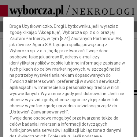
Dbamy o Twoją prywatność
Nekrologi
Odeszli
Poradnik pogrzebowy
Droga Użytkowniczko, Drogi Użytkowniku, jeśli wyrazisz
zgodę klikając "Akceptuję", Wyborcza sp. z o.o. oraz jej
Zaufani Partnerzy, w tym [
874
] Zaufanych Partnerów IAB,
jak również Agora S.A. będąca spółką powiązaną z
Wiesław Bąk
Wyborcza sp. z o.o., będą przetwarzać Twoje dane
IMIĘ I NAZWISKO:
osobowe takie jak adresy IP, adresy e-mail czy
identyfikatory plików cookie lub inne informacje zapisane w
Częstochowa
REGION:
tych plikach do celów marketingowych, w szczególności
na potrzeby wyświetlania reklam dopasowanych do
24.04.2014
DATA EMISJI:
Twoich zainteresowań i preferencji w swoich serwisach,
aplikacjach i w Internecie lub personalizacji treści w nich
wyświetlanych. Wyrażenie zgody jest dobrowolne. Jeśli nie
chcesz wyrazić zgody, chcesz ograniczyć jej zakres lub
Poruszeni nieoczekiwaną śmiercią
chcesz wycofać zgodę uprzednio udzieloną przejdź do
„Ustawień Zaawansowanych”.
Twoje dane osobowe mogą być przetwarzane także do
Wiesława Bąka
celów badania i mierzenia informacji dotyczących
funkcjonowania serwisów i aplikacji lub łączone z danymi
dot. świadczonych Tobie usług. Jeśli podstawą