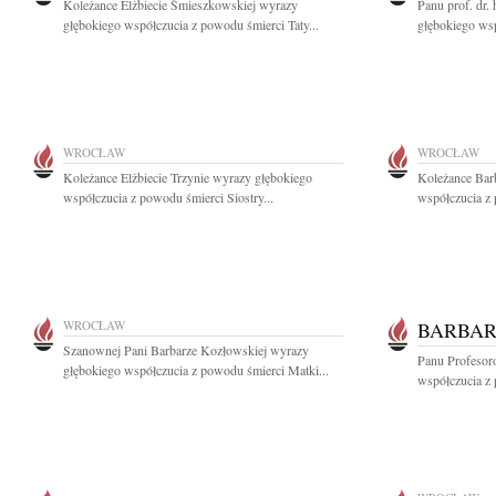
Koleżance Elżbiecie Śmieszkowskiej wyrazy
Panu prof. dr
głębokiego współczucia z powodu śmierci Taty...
głębokiego wsp
WROCŁAW
WROCŁAW
Koleżance Elżbiecie Trzynie wyrazy głębokiego
Koleżance Bar
współczucia z powodu śmierci Siostry...
współczucia z 
WROCŁAW
BARBAR
Szanownej Pani Barbarze Kozłowskiej wyrazy
Panu Profesor
głębokiego współczucia z powodu śmierci Matki...
współczucia z 