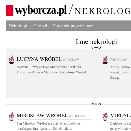
Nekrologi
Odeszli
Poradnik pogrzebowy
Inne nekrologi
LUCYNA WRÓBEL
WROCŁAW
WROCŁAW
Naszemu Przyjacielowi Michałowi Łuczakowi
Annie Ciskows
Prezesowi Zarządu Mercedes-Benz Grupa Wróbel...
współczucia z
Zarząd...
MIROSŁAW WRÓBEL
MIROSŁ
WROCŁAW
Pan Mirosław Wróbel nie żyje Wiadomość jest
Z głębokim ża
porażająca. Brakuje słów. Takich ludzi...
pana Mirosława