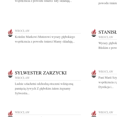
współczucia z powodu śmierci Taty składają...
powodu śmierci
WROCŁAW
STANIS
Koledze Markowi Mutorowi wyrazy głębokiego
WROCŁAW
współczucia z powodu śmierci Mamy składają...
Wyrazy głęboki
Bliskim z powod
SYLWESTER ZARZYCKI
WROCŁAW
Pani Marii Sz
WROCŁAW
współczucia z 
Ludzie szlachetni odchodzą otoczeni wdzięczną
Dyrekcja i...
pamięcią żywych Z głębokim żalem żegnamy
Sylwestra...
WROCŁAW
WROCŁAW