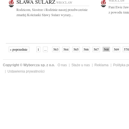
SŁAWA SULARZ
WROCŁAW
WROCŁAW
Pani Ewie Jaw
Rodzicom, Siostrze i Rodzinie naszej przedwcześnie
z powodu śmie
zmarłej Koleżanki Sławy Sularz wyrazy...
« poprzednie
1
...
563
564
565
566
567
568
569
570
następne »
Copyright © Wyborcza sp. z o.o.
O nas
Staże u nas
Reklama
Polityka 
Ustawienia prywatności